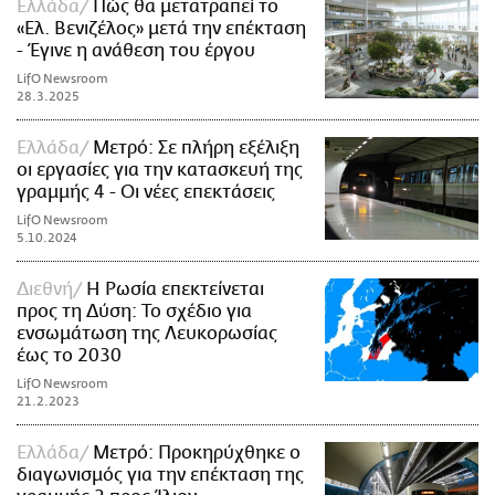
Ελλάδα
Πώς θα μετατραπεί το
«Ελ. Βενιζέλος» μετά την επέκταση
- Έγινε η ανάθεση του έργου
LifO Newsroom
28.3.2025
Ελλάδα
Μετρό: Σε πλήρη εξέλιξη
οι εργασίες για την κατασκευή της
γραμμής 4 - Οι νέες επεκτάσεις
LifO Newsroom
5.10.2024
Διεθνή
Η Ρωσία επεκτείνεται
προς τη Δύση: Το σχέδιο για
ενσωμάτωση της Λευκορωσίας
έως το 2030
LifO Newsroom
21.2.2023
Ελλάδα
Μετρό: Προκηρύχθηκε ο
διαγωνισμός για την επέκταση της