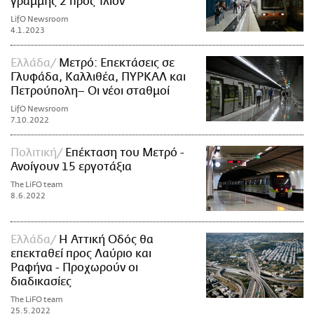
γραμμής 2 προς Ίλιον
LifO Newsroom
4.1.2023
Ελλάδα
Μετρό: Επεκτάσεις σε
Γλυφάδα, Καλλιθέα, ΠΥΡΚΑΛ και
Πετρούπολη– Οι νέοι σταθμοί
LifO Newsroom
7.10.2022
Πολιτική
Επέκταση του Μετρό -
Ανοίγουν 15 εργοτάξια
The LiFO team
8.6.2022
Ελλάδα
Η Αττική Οδός θα
επεκταθεί προς Λαύριο και
Ραφήνα - Προχωρούν οι
διαδικασίες
The LiFO team
25.5.2022