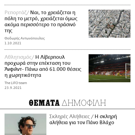
Ρεπορτάζ
Ναι, το χρειάζεται η
πόλη το μετρό, χρειάζεται όμως
ακόμα περισσότερο το πράσινό
της
Θοδωρής Αντωνόπουλος
1.10.2021
Αθλητισμός
Η Λίβερπουλ
προχωρά στην επέκταση του
Άνφιλντ- Πάνω από 61.000 θέσεις
η χωρητικότητα
The LiFO team
23.9.2021
ΔΗΜΟΦΙΛΗ
ΘΕΜΑΤΑ
Σκληρές Αλήθειες
H σκληρή
αλήθεια για τον Πάνο Βλάχο