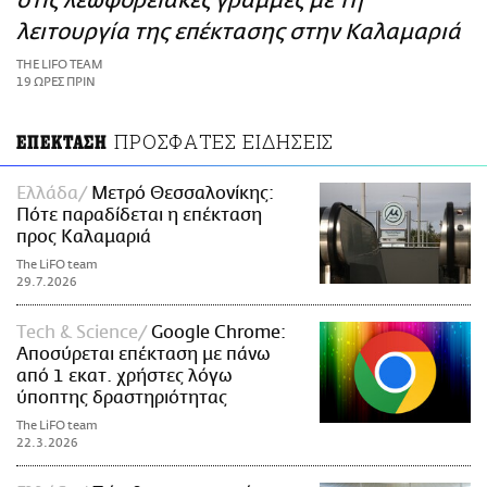
στις λεωφορειακές γραμμές με τη
ΑΜΠΑ
λειτουργία της επέκτασης στην Καλαμαριά
PRINT
THE LIFO TEAM
19 ΩΡΕΣ ΠΡΙΝ
ΠΡΟΣΦΑΤΕΣ ΕΙΔΗΣΕΙΣ
ΕΠΕΚΤΑΣΗ
Ελλάδα
Μετρό Θεσσαλονίκης:
Πότε παραδίδεται η επέκταση
προς Καλαμαριά
The LiFO team
29.7.2026
Τech & Science
Google Chrome:
Αποσύρεται επέκταση με πάνω
από 1 εκατ. χρήστες λόγω
ύποπτης δραστηριότητας
The LiFO team
22.3.2026