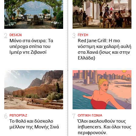
DESIGN
ΓΕΥΣΗ
Μόνο στα όνειρα: Τα
Red Jane Grill: Η πιο
υπέροχα σπίτια του
νόστιμη και χαλαρή αυλή
Ιμπέρ ντε Ζιβανσί
στα Χανιά (ίσως και στην
Ελλάδα)
ΡΕΠΟΡΤΑΖ
ΟΠΤΙΚΗ ΓΩΝΙΑ
Το θολό και δύσκολο
Όλοι ακολουθούν τους
μέλλον της Μονής Σινά
influencers. Και όλοι τους
περιφρονούν.