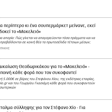
α περίπτερο κι ένα σουπερμάρκετ μείνανε, εκεί
οκεί το «Μακελειό»
ια απορία: Πώς γίνεται να απαγορεύονται τόσα πράγματα και να
 προβάλλονται σε κοινή θέα τα πρωτοσέλιδα τέτοιων μέσων;
ΙΤΑΚΗΣ
Δικαίωση Θεοδωρικάκου για το «Μακελειό» -
ποινή κάθε φορά που τον συκοφαντεί
ή 5.000€ σε βάρος του Στεφάνου Χίου, της εκδότριας εταιρίας,
leio.gr και του Γεωργίου Γκασιάμη κάθε φορά που συκοφαντούν
σωτερικών
ταλμα σύλληψης για τον Στέφανο Χίο - Για