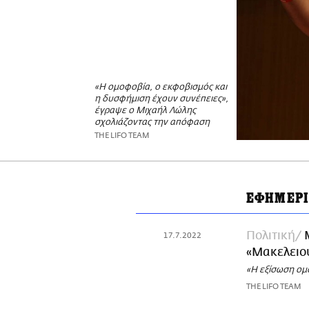
«Η ομοφοβία, ο εκφοβισμός και
η δυσφήμιση έχουν συνέπειες»,
έγραψε ο Μιχαήλ Λώλης
σχολιάζοντας την απόφαση
THE LIFO TEAM
ΕΦΗΜΕΡΙ
Πολιτική
17.7.2022
«Μακελειού
«Η εξίσωση ομ
THE LIFO TEAM