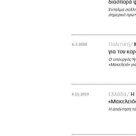
διασπορά 
Ένταλμα σύλλη
σημερινό πρωτ
Πολιτική
6.3.2020
για τον κο
Ο υπουργός Υγε
«Μακελειό» για
Ελλάδα
Η
6.11.2019
«Μακελειό»
Η απάντηση το