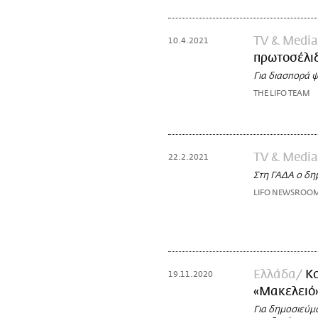
TV & Media
10.4.2021
πρωτοσέλι
Για διασπορά 
THE LIFO TEAM
TV & Media
22.2.2021
Στη ΓΑΔΑ ο δη
LIFO NEWSROO
Ελλάδα
Κο
19.11.2020
«Μακελειό»
Για δημοσιεύμα