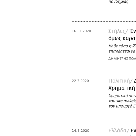
πανδημίας
Στήλες
Έν
16.11.2020
όμως καραδ
Κάθε τόσο η ίδ
επιτρέπεται να
ΔΗΜΗΤΡΗΣ ΠΟΛ
Πολιτική
22.7.2020
Χρηματική 
Χρηματική ποιν
του site make
τον υπουργό Ε
Ελλάδα
Εν
14.3.2020