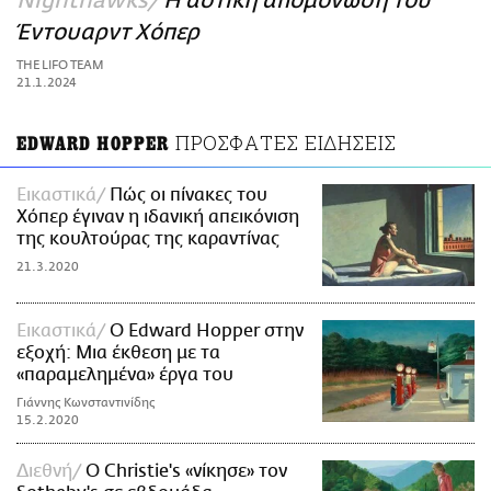
Nighthawks
Η αστική απομόνωση του
ΑΜΠΑ
Έντουαρντ Χόπερ
PRINT
THE LIFO TEAM
21.1.2024
ΠΡΟΣΦΑΤΕΣ ΕΙΔΗΣΕΙΣ
EDWARD HOPPER
Εικαστικά
Πώς οι πίνακες του
Χόπερ έγιναν η ιδανική απεικόνιση
της κουλτούρας της καραντίνας
21.3.2020
Εικαστικά
Ο Edward Hopper στην
εξοχή: Μια έκθεση με τα
«παραμελημένα» έργα του
Γιάννης Κωνσταντινίδης
15.2.2020
Διεθνή
O Christie's «νίκησε» τον