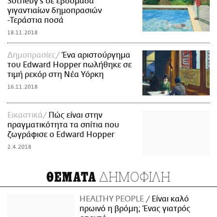
Sotheby's σε εβδομάδα
γιγαντιαίων δημοπρασιών
-Τεράστια ποσά
18.11.2018
Δημοπρασίες
Ένα αριστούργημα
του Edward Hopper πωλήθηκε σε
τιμή ρεκόρ στη Νέα Υόρκη
16.11.2018
Εικαστικά
Πώς είναι στην
πραγματικότητα τα σπίτια που
ζωγράφισε ο Edward Hopper
2.4.2018
ΔΗΜΟΦΙΛΗ
ΘΕΜΑΤΑ
HEALTHY PEOPLE
Είναι καλό
πρωινό η βρόμη; Ένας γιατρός