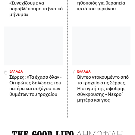
«Συνεχίζουμε να
ηθοποιός για θεραπεία
παραβλέπουμε το βασικό
κατά του καρκίνου
μήνυμα»
ΕΛΛΑΔΑ
ΕΛΛΑΔΑ
Σέρρες: «Τα έχασα όλα» -
Βίντεο ντοκουμέντο από
Οι πρώτες δηλώσεις του
το τροχαίο στις Σέρρες:
πατέρα και συζύγου των
Η στιγμή της σφοδρής
θυμάτων του τροχαίου
σύγκρουσης - Νεκροί
μητέρα και γιος
ΔΗΜΟΦΙΛΗ
THE GOOD LIFO