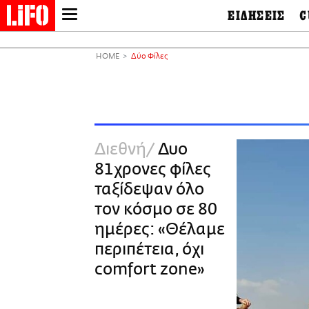
ΕΙΔΗΣΕΙΣ
C
LIFO SHOP
Ελλάδα
Ο
Διεθνή
Μ
NEWSLETTER
HOME
Δύο Φίλες
Πολιτική
Θ
ΜΙΚΡΟΠΡΑΓΜΑΤΑ
Οικονομία
Ει
THE GOOD LIFO
Πολιτισμός
Βι
LIFOLAND
Αθλητισμός
Αρ
CITY GUIDE
& 
Περιβάλλον
Διεθνή
Δυο
D
ΑΜΠΑ
TV & Media
Φ
81χρονες φίλες
PRINT
Tech &
Science
ταξίδεψαν όλο
European Lifo
τον κόσμο σε 80
ημέρες: «Θέλαμε
περιπέτεια, όχι
comfort zone»