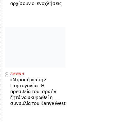
αρχίσουν οι ενοχλήσεις
ΔΙΕΘΝΗ
«Ντροπή για την
Πορτογαλία»: Η
πρεσβεία του Ισραήλ
ζητά να ακυρωθεί η
συναυλία του Kanye West