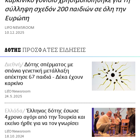
καρκινικό γονίδιο χρησιμοποιήθηκε για τη
ΑΜΠΑ
σύλληψη σχεδόν 200 παιδιών σε όλη την
PRINT
Ευρώπη
LIFO NEWSROOM
10.12.2025
ΠΡΟΣΦΑΤΕΣ ΕΙΔΗΣΕΙΣ
ΔΟΤΗΣ
Διεθνή
Δότης σπέρματος με
σπάνια γενετική μετάλλαξη
απέκτησε 67 παιδιά - Δέκα έχουν
καρκίνο
LifO Newsroom
24.5.2025
Ελλάδα
Έλληνας δότης έσωσε
4χρονο αγόρι από την Τουρκία και
εκείνο ήρθε για να τον γνωρίσει
LifO Newsroom
18.10.2024