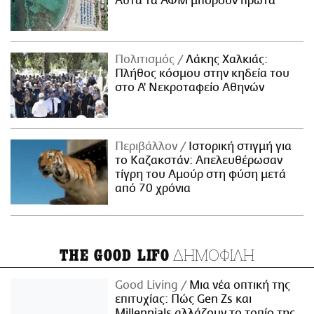
Αυτά τα ΑΦΜ μπορούν πρώτα
Πολιτισμός
Λάκης Χαλκιάς:
Πλήθος κόσμου στην κηδεία του
στο Α' Νεκροταφείο Αθηνών
Περιβάλλον
Ιστορική στιγμή για
το Καζακστάν: Απελευθέρωσαν
τίγρη του Αμούρ στη φύση μετά
από 70 χρόνια
ΔΗΜΟΦΙΛΗ
THE GOOD LIFO
Good Living
Μια νέα οπτική της
επιτυχίας: Πώς Gen Zs και
Millennials αλλάζουν το τοπίο της