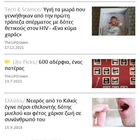
Τech & Science
Υγιή τα μωρά που
γεννήθηκαν από την πρώτη
τράπεζα σπέρματος με δότες
θετικούς στον HIV - «Ένα κύμα
χαράς»
The LiFO team
17.12.2021
Lifo Picks
600 αδέρφια, ένας
πατέρας
The LiFO team
23.7.2021
Ελλάδα
Νεαρός από το Κιλκίς
έγινε πέρσι εθελοντής δότης
μυελού και φέτος χάρισε ζωή σε
συνάνθρωπό του
15.9.2018