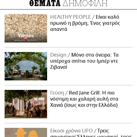
ΔΗΜΟΦΙΛΗ
ΘΕΜΑΤΑ
HEALTHY PEOPLE
Είναι καλό
πρωινό η βρόμη; Ένας γιατρός
απαντά
Design
Μόνο στα όνειρα: Τα
υπέροχα σπίτια του Ιμπέρ ντε
Ζιβανσί
Γεύση
Red Jane Grill: Η πιο
νόστιμη και χαλαρή αυλή στα
Χανιά (ίσως και στην Ελλάδα)
Είκοσι χρόνια LIFO
Tρεις
σημαντικοί Έλληνες μουσικοί, τρεις