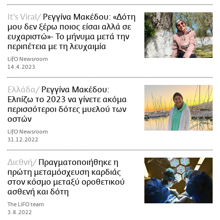
It's Viral
Ρεγγίνα Μακέδου: «Δότη
μου δεν ξέρω ποιος είσαι αλλά σε
ευχαριστώ»- Το μήνυμα μετά την
περιπέτεια με τη λευχαιμία
LifO Newsroom
14.4.2023
Ελλάδα
Ρεγγίνα Μακέδου:
Ελπίζω το 2023 να γίνετε ακόμα
περισσότεροι δότες μυελού των
οστών
LifO Newsroom
31.12.2022
Διεθνή
Πραγματοποιήθηκε η
πρώτη μεταμόσχευση καρδιάς
στον κόσμο μεταξύ οροθετικού
ασθενή και δότη
The LiFO team
3.8.2022