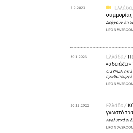
Ελλάδα
4.2.2023
συμμορίας 
Δείχνουν ότι δ
LIFO NEWSROO
Ελλάδα
Πο
30.1.2023
«αδειάζει»
Ο ΣΥΡΙΖΑ ζητά 
πρωθυπουργό 
LIFO NEWSROO
Ελλάδα
Κύ
30.12.2022
γνωστό τρ
Αναλυτικά οι 
LIFO NEWSROO