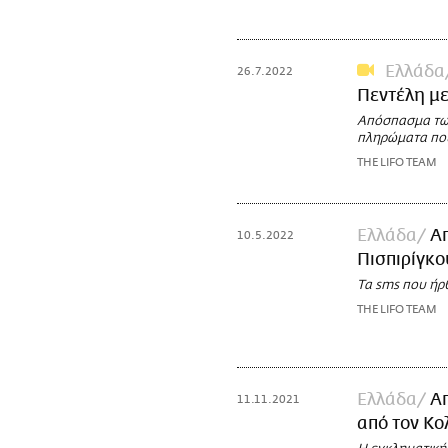
Ελλάδα
26.7.2022
Πεντέλη με
Απόσπασμα των
πληρώματα που
THE LIFO TEAM
Ελλάδα
Απ
10.5.2022
Πισπιρίγκο
Τα sms που ήρ
THE LIFO TEAM
Ελλάδα
Απ
11.11.2021
από τον Κο