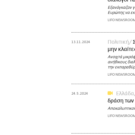
διάλογοι τ
Εξανάγκαζαν γυ
Ευρώπης να εκδ
LIFO NEWSROO
Πολιτική
13.11.2024
μην κλαίτε
Ανοιχτά μικρό
ανήθικους διαλ
την εκπαραθύ
LIFO NEWSROO
Ελλάδα
24.5.2024
δράση των
Αποκαλυπτικοί 
LIFO NEWSROO