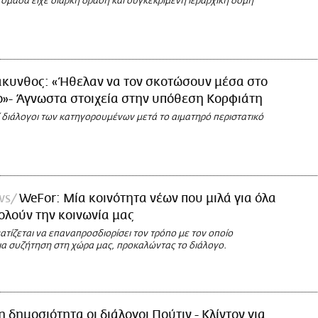
ομάδα είχε διαρκή δράση και συγκεκριμένη ιεραρχική δομή
άκυνθος: «Ήθελαν να τον σκοτώσουν μέσα στο
»- Άγνωστα στοιχεία στην υπόθεση Κορφιάτη
 διάλογοι των κατηγορουμένων μετά το αιματηρό περιστατικό
ws
WeFor: Μία κοινότητα νέων που μιλά για όλα
λούν την κοινωνία μας
τίζεται να επαναπροσδιορίσει τον τρόπο με τον οποίο
μια συζήτηση στη χώρα μας, προκαλώντας το διάλογο.
η δημοσιότητα οι διάλογοι Πούτιν - Κλίντον για