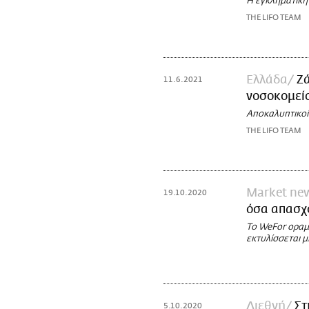
Η εγκληματική 
THE LIFO TEAM
Ελλάδα
Ζ
11.6.2021
νοσοκομείο
Αποκαλυπτικοί
THE LIFO TEAM
Market ne
19.10.2020
όσα απασχο
Το WeFor οραμα
εκτυλίσσεται 
Διεθνή
Στ
5.10.2020