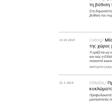
τη βύθιση
Στη δημοσιότητ
βύθιση του πυ
Living
Μία
23.10.2019
της χώρας 
Τι ορίζεται ως
και πώς η Ελλ
ποσοστά κακο
ΑΦΡΟΔΙΤΗ ΣΑΚΚ
Ελλάδα
Π
21.3.2019
κυκλώματος
Προφυλακιστέο
μαστροπείας π