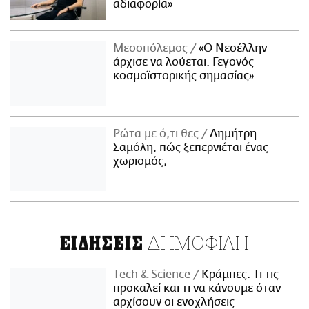
αδιαφορία»
Μεσοπόλεμος
«Ο Νεοέλλην
άρχισε να λούεται. Γεγονός
κοσμοϊστορικής σημασίας»
Ρώτα με ό,τι θες
Δημήτρη
Σαμόλη, πώς ξεπερνιέται ένας
χωρισμός;
ΔΗΜΟΦΙΛΗ
ΕΙΔΗΣΕΙΣ
Τech & Science
Κράμπες: Τι τις
προκαλεί και τι να κάνουμε όταν
αρχίσουν οι ενοχλήσεις