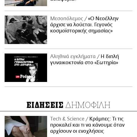
Μεσοπόλεμος
«Ο Νεοέλλην
άρχισε να λούεται. Γεγονός
κοσμοϊστορικής σημασίας»
Αληθινά εγκλήματα
Η διπλή
γυναικοκτονία στο «Σωτηρία»
ΔΗΜΟΦΙΛΗ
ΕΙΔΗΣΕΙΣ
Τech & Science
Κράμπες: Τι τις
προκαλεί και τι να κάνουμε όταν
αρχίσουν οι ενοχλήσεις