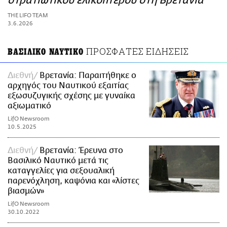
στρατιωτικού ελικοπτέρου στη Βρετανία
ΑΜΠΑ
THE LIFO TEAM
PRINT
3.6.2026
ΠΡΟΣΦΑΤΕΣ ΕΙΔΗΣΕΙΣ
ΒΑΣΙΛΙΚΟ ΝΑΥΤΙΚΟ
Διεθνή
Βρετανία: Παραιτήθηκε ο
αρχηγός του Ναυτικού εξαιτίας
εξωσυζυγικής σχέσης με γυναίκα
αξιωματικό
LifO Newsroom
10.5.2025
Διεθνή
Βρετανία: Έρευνα στο
Βασιλικό Ναυτικό μετά τις
καταγγελίες για σεξουαλική
παρενόχληση, καψόνια και «λίστες
βιασμών»
LifO Newsroom
30.10.2022