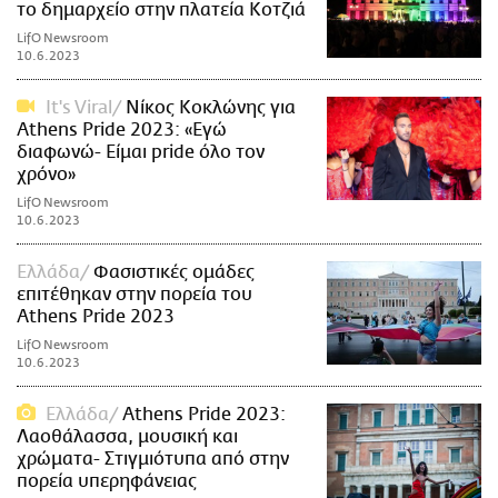
το δημαρχείο στην πλατεία Κοτζιά
LifO Newsroom
10.6.2023
It's Viral
Νίκος Κοκλώνης για
Athens Pride 2023: «Εγώ
διαφωνώ- Είμαι pride όλο τον
χρόνο»
LifO Newsroom
10.6.2023
Ελλάδα
Φασιστικές ομάδες
επιτέθηκαν στην πορεία του
Athens Pride 2023
LifO Newsroom
10.6.2023
Ελλάδα
Athens Pride 2023:
Λαοθάλασσα, μουσική και
χρώματα- Στιγμιότυπα από στην
πορεία υπερηφάνειας