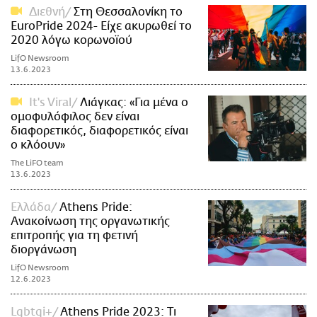
Διεθνή
Στη Θεσσαλονίκη το
EuroPride 2024- Είχε ακυρωθεί το
2020 λόγω κορωνοϊού
LifO Newsroom
13.6.2023
It's Viral
Λιάγκας: «Για μένα ο
ομοφυλόφιλος δεν είναι
διαφορετικός, διαφορετικός είναι
ο κλόουν»
The LiFO team
13.6.2023
Ελλάδα
Athens Pride:
Aνακοίνωση της οργανωτικής
επιτροπής για τη φετινή
διοργάνωση
LifO Newsroom
12.6.2023
Lgbtqi+
Athens Pride 2023: Τι