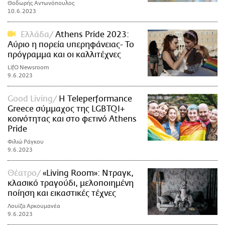
Θοδωρής Αντωνόπουλος
10.6.2023
Ελλάδα
Athens Pride 2023:
Αύριο η πορεία υπερηφάνειας- Το
πρόγραμμα και οι καλλιτέχνες
LifO Newsroom
9.6.2023
Good Living
Η Τeleperformance
Greece σύμμαχος της LGBTQI+
κοινότητας και στο φετινό Athens
Pride
Φιλιώ Ράγκου
9.6.2023
Θέατρο
«Living Room»: Nτραγκ,
κλασικό τραγούδι, μελοποιημένη
ποίηση και εικαστικές τέχνες
Λουίζα Αρκουμανέα
9.6.2023