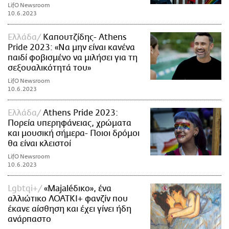
LifO Newsroom
10.6.2023
Ελλάδα
Καπουτζίδης- Athens
Pride 2023: «Να μην είναι κανένα
παιδί φοβισμένο να μιλήσει για τη
σεξουαλικότητά του»
LifO Newsroom
10.6.2023
Ελλάδα
Athens Pride 2023:
Πορεία υπερηφάνειας, χρώματα
και μουσική σήμερα- Ποιοι δρόμοι
θα είναι κλειστοί
LifO Newsroom
10.6.2023
Lgbtqi+
«Majaléδικο», ένα
αλλιώτικο ΛΟΑΤΚΙ+ φανζίν που
έκανε αίσθηση και έχει γίνει ήδη
ανάρπαστο