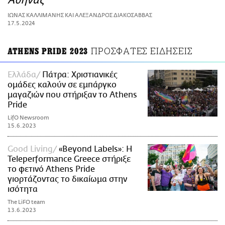
Αθήνας
ΑΜΠΑ
ΙΩΝΑΣ ΚΑΛΛΙΜΑΝΗΣ ΚΑΙ ΑΛΕΞΑΝΔΡΟΣ ΔΙΑΚΟΣΑΒΒΑΣ
PRINT
17.5.2024
ΠΡΟΣΦΑΤΕΣ ΕΙΔΗΣΕΙΣ
ATHENS PRIDE 2023
Ελλάδα
Πάτρα: Χριστιανικές
ομάδες καλούν σε εμπάργκο
μαγαζιών που στήριξαν το Athens
Pride
LifO Newsroom
15.6.2023
Good Living
«Beyond Labels»: Η
Teleperformance Greece στήριξε
το φετινό Athens Pride
γιορτάζοντας το δικαίωμα στην
ισότητα
The LiFO team
13.6.2023