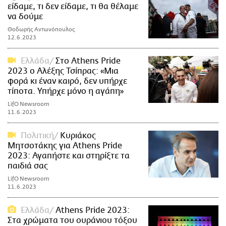
είδαμε, τι δεν είδαμε, τι θα θέλαμε
να δούμε
Θοδωρής Αντωνόπουλος
12.6.2023
Ελλάδα
Στο Athens Pride
2023 ο Αλέξης Τσίπρας: «Μια
φορά κι έναν καιρό, δεν υπήρχε
τίποτα. Υπήρχε μόνο η αγάπη»
LifO Newsroom
11.6.2023
Πολιτική
Κυριάκος
Μητσοτάκης για Athens Pride
2023: Αγαπήστε και στηρίξτε τα
παιδιά σας
LifO Newsroom
11.6.2023
Ελλάδα
Athens Pride 2023:
Στα χρώματα του ουράνιου τόξου