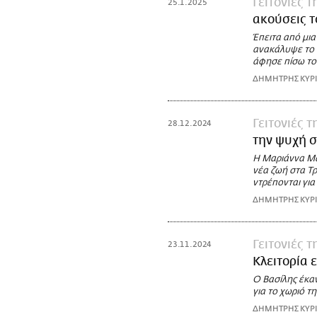
Γειτονιές 
25.1.2025
ακούσεις τ
Έπειτα από μι
ανακάλυψε το η
άφησε πίσω το
ΔΗΜΗΤΡΗΣ ΚΥΡ
Γειτονιές 
28.12.2024
την ψυχή 
Η Μαριάννα Μαγ
νέα ζωή στα Τρ
ντρέπονται για
ΔΗΜΗΤΡΗΣ ΚΥΡ
Γειτονιές 
23.11.2024
Κλειτορία 
Ο Βασίλης έκα
για το χωριό τ
ΔΗΜΗΤΡΗΣ ΚΥΡ