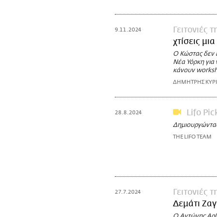
Γειτονιές 
9.11.2024
χτίσεις μι
Ο Κώστας δεν έ
Νέα Υόρκη για 
κάνουν worksh
ΔΗΜΗΤΡΗΣ ΚΥΡ
Lifo Pic
28.8.2024
Δημιουργώντας 
THE LIFO TEAM
Γειτονιές 
27.7.2024
Δεμάτι Ζαγ
Ο Αντώνης Αρβ