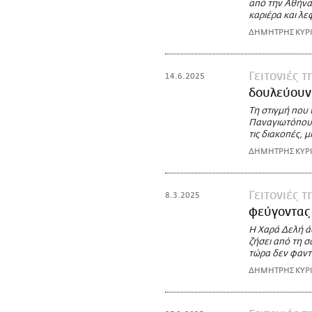
από την Αθήνα,
καριέρα και λε
ΔΗΜΗΤΡΗΣ ΚΥΡ
Γειτονιές 
14.6.2025
δουλεύουν 
Τη στιγμή που 
Παναγιωτόπουλ
τις διακοπές, μ
ΔΗΜΗΤΡΗΣ ΚΥΡ
Γειτονιές 
8.3.2025
φεύγοντας 
Η Χαρά Δελή άφ
ζήσει από τη σ
τώρα δεν φαντά
ΔΗΜΗΤΡΗΣ ΚΥΡ