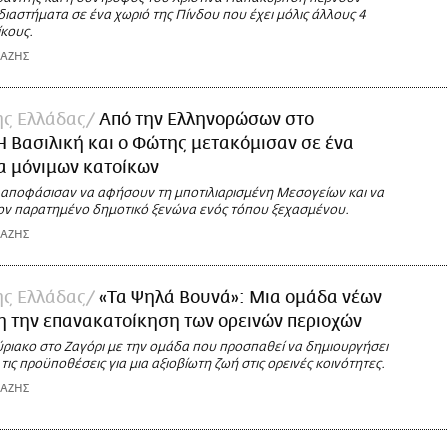
ιαστήματα σε ένα χωριό της Πίνδου που έχει μόλις άλλους 4
ίκους.
ΙΑΖΗΣ
της Ελλάδας
Από την Ελληνορώσων στο
Η Βασιλική και ο Φώτης μετακόμισαν σε ένα
α μόνιμων κατοίκων
 αποφάσισαν να αφήσουν τη μποτιλιαρισμένη Μεσογείων και να
ν παρατημένο δημοτικό ξενώνα ενός τόπου ξεχασμένου.
ΙΑΖΗΣ
της Ελλάδας
«Τα Ψηλά Βουνά»: Μια ομάδα νέων
η την επανακατοίκηση των ορεινών περιοχών
ριακο στο Ζαγόρι με την ομάδα που προσπαθεί να δημιουργήσει
 τις προϋποθέσεις για μια αξιοβίωτη ζωή στις ορεινές κοινότητες.
ΙΑΖΗΣ