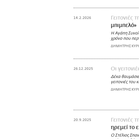
Γειτονιές 
14.2.2026
μπιμπελό»
Η Αγάπη Συνολ
χρόνο που περ
ΔΗΜΗΤΡΗΣ ΚΥΡ
Οι γειτονι
26.12.2025
Δέκα θαυμάσιε
γειτονιές του 
ΔΗΜΗΤΡΗΣ ΚΥΡ
Γειτονιές 
20.9.2025
ηρεμεί το ε
Ο Στέλιος Σπα