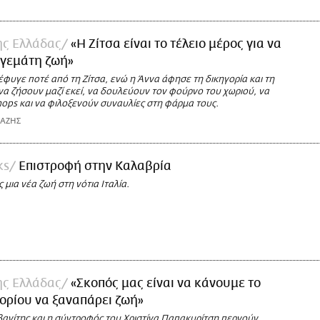
της Ελλάδας
«Η Ζίτσα είναι το τέλειο μέρος για να
α γεμάτη ζωή»
φυγε ποτέ από τη Ζίτσα, ενώ η Άννα άφησε τη δικηγορία και τη
να ζήσουν μαζί εκεί, να δουλεύουν τον φούρνο του χωριού, να
ops και να φιλοξενούν συναυλίες στη φάρμα τους.
ΙΑΖΗΣ
ks
Επιστροφή στην Καλαβρία
μια νέα ζωή στη νότια Ιταλία.
της Ελλάδας
«Σκοπός μας είναι να κάνουμε το
ορίου να ξαναπάρει ζωή»
ανίτης και η σύντροφός του Χριστίνα Παπακυρίτση περνούν