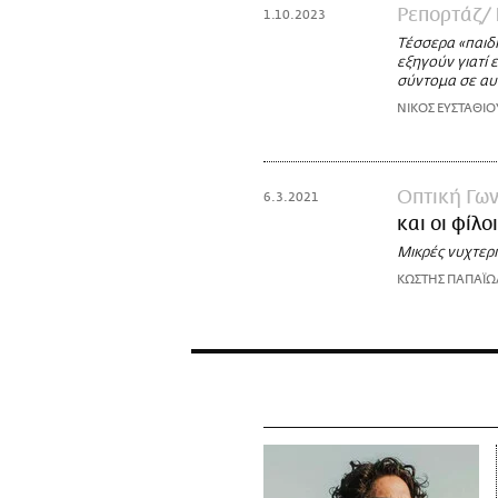
Ρεπορτάζ
1.10.2023
Τέσσερα «παιδ
εξηγούν γιατί 
σύντομα σε αυ
ΝΙΚΟΣ ΕΥΣΤΑΘΙΟ
Οπτική Γων
6.3.2021
και οι φίλο
Μικρές νυχτερ
ΚΩΣΤΗΣ ΠΑΠΑΪ