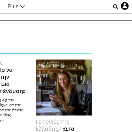
Plus
Θέματα
Συνεντεύξεις
Videos
τα
Αφιερώματα
Ζώδια
Εξομολογήσεις
Blogs
η
ης
Οι Αθηναίοι
Το να
Απώλειες
 την
Lgbtqi+
 μια
Επιλογές
επένδυση»
η άφησε
ήνα για την
ίρα την έφερε
ινθίας.
Γειτονιές της
ΖΗΣ
Ελλάδας
«Στα