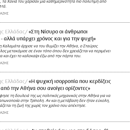
 τα Χανιά του χάρισαν μια καθημερινότητα πιο πολύτιμη από
φτά.
ΙΑΖΗΣ
της Ελλάδας
«Στη Νίσυρο οι άνθρωποι
- αλλά υπάρχει χρόνος και για την ψυχή»
η Καλαμάτα άρχισε να του θυμίζει την Αθήνα, ο Σταύρος
ος μετακόμισε σε έναν τόπο όπου δεν χρειάζεται να περιμένει
ια και έχει το καλοκαίρι έξω από την πόρτα του.
ΙΑΖΗΣ
της Ελλάδας
«Η ψυχική ισορροπία που κερδίζεις
από την Αθήνα σου ανοίγει ορίζοντες»
ησε τη δουλειά της ως πολιτικός μηχανικός στην Αθήνα για να
απωνοποιία στην Τρίπολη. Αν και η μετάβαση δεν ήταν εύκολη,
ζεται τη ζωή της χωρίς τον χρόνο που απέκτησε.
ΙΑΖΗΣ