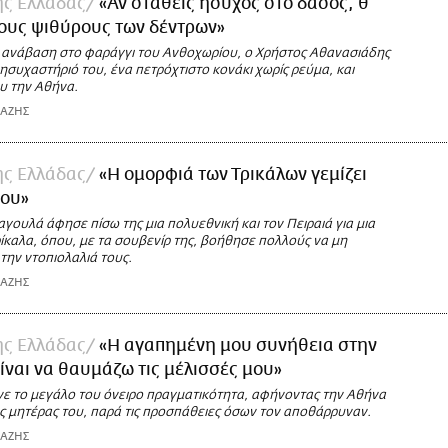
της Ελλάδας
«Αν σταθείς ήσυχος στο δάσος, θ'
ους ψιθύρους των δέντρων»
α ανάβαση στο φαράγγι του Ανθοχωρίου, ο Χρήστος Αθανασιάδης
συχαστήριό του, ένα πετρόχτιστο κονάκι χωρίς ρεύμα, και
υ την Αθήνα.
ΙΑΖΗΣ
της Ελλάδας
«Η ομορφιά των Τρικάλων γεμίζει
σου»
ουλά άφησε πίσω της μια πολυεθνική και τον Πειραιά για μια
ίκαλα, όπου, με τα σουβενίρ της, βοήθησε πολλούς να μη
 την ντοπιολαλιά τους.
ΙΑΖΗΣ
της Ελλάδας
«Η αγαπημένη μου συνήθεια στην
είναι να θαυμάζω τις μέλισσές μου»
νε το μεγάλο του όνειρο πραγματικότητα, αφήνοντας την Αθήνα
ης μητέρας του, παρά τις προσπάθειες όσων τον αποθάρρυναν.
ΙΑΖΗΣ