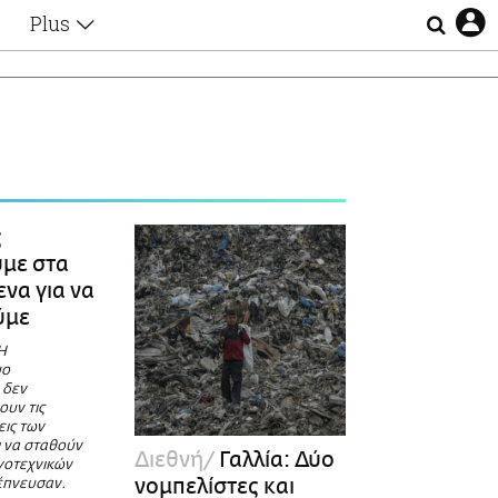
Plus
Θέματα
Συνεντεύξεις
Videos
τα
Αφιερώματα
Ζώδια
Εξομολογήσεις
Blogs
η
ς
Οι Αθηναίοι
με στα
Απώλειες
ενα για να
Lgbtqi+
ύμε
Επιλογές
Η
υο
 δεν
ουν τις
εις των
ι να σταθούν
Διεθνή
Γαλλία: Δύο
γοτεχνικών
νομπελίστες και
νέπνευσαν.