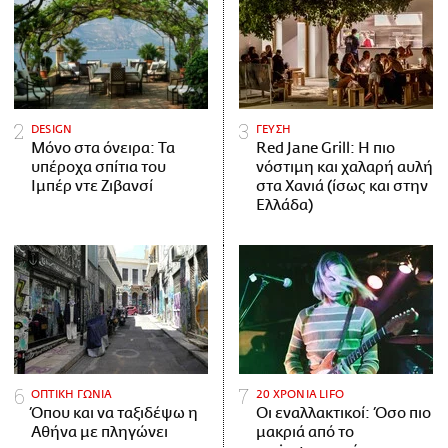
DESIGN
ΓΕΥΣΗ
Μόνο στα όνειρα: Τα
Red Jane Grill: Η πιο
υπέροχα σπίτια του
νόστιμη και χαλαρή αυλή
Ιμπέρ ντε Ζιβανσί
στα Χανιά (ίσως και στην
Ελλάδα)
ΟΠΤΙΚΗ ΓΩΝΙΑ
20 ΧΡΟΝΙΑ LIFO
Όπου και να ταξιδέψω η
Οι εναλλακτικοί: Όσο πιο
Αθήνα με πληγώνει
μακριά από το