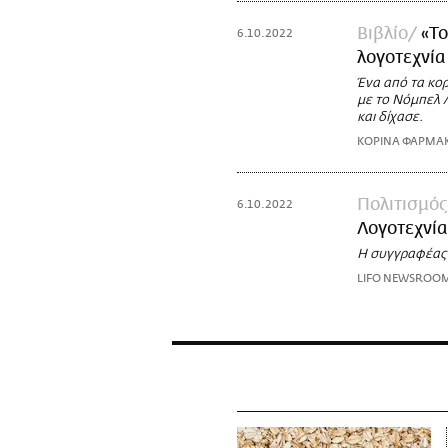
Βιβλίο
«Τ
6.10.2022
λογοτεχνία
Ένα από τα κο
με το Νόμπελ 
και δίχασε.
ΚΟΡΙΝΑ ΦΑΡΜΑ
Πολιτισμός
6.10.2022
Λογοτεχνία
Η συγγραφέας 
LIFO NEWSROO