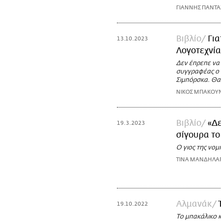
ΓΙΑΝΝΗΣ ΠΑΝΤ
Βιβλίο
Για
13.10.2023
Λογοτεχνία
Δεν έπρεπε να 
συγγραφέας ο 
Σιμπόρσκα. Θα 
ΝΙΚΟΣ ΜΠΑΚΟΥ
Βιβλίο
«Δε
19.3.2023
σίγουρα το
Ο γιος της νομ
ΤΙΝΑ ΜΑΝΔΗΛΑ
Αλμανάκ
19.10.2022
Το μπακάλικο κ