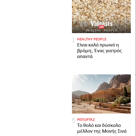
HEALTHY PEOPLE
Είναι καλό πρωινό η
βρόμη; Ένας γιατρός
απαντά
ΡΕΠΟΡΤΑΖ
Το θολό και δύσκολο
μέλλον της Μονής Σινά