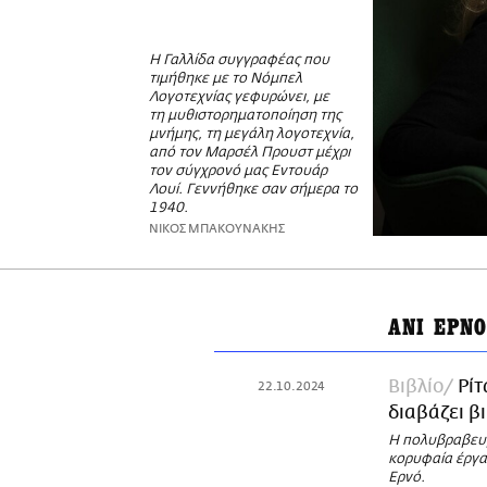
Η Γαλλίδα συγγραφέας που
τιμήθηκε με το Νόμπελ
Λογοτεχνίας γεφυρώνει, με
τη μυθιστορηματοποίηση της
μνήμης, τη μεγάλη λογοτεχνία,
από τον Μαρσέλ Προυστ μέχρι
τον σύγχρονό μας Εντουάρ
Λουί. Γεννήθηκε σαν σήμερα το
1940.
ΝΙΚΟΣ ΜΠΑΚΟΥΝΑΚΗΣ
ΑΝΙ ΕΡΝ
Βιβλίο
Ρίτ
22.10.2024
διαβάζει β
Η πολυβραβευμ
κορυφαία έργα 
Ερνό.