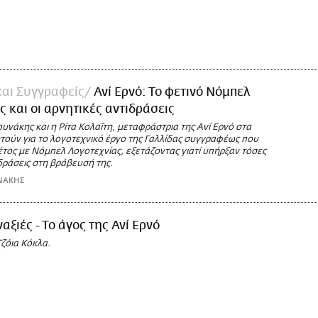
και Συγγραφείς
Ανί Ερνό: Το φετινό Νόμπελ
ς και οι αρνητικές αντιδράσεις
νάκης και η Ρίτα Κολαΐτη, μεταφράστρια της Ανί Ερνό στα
τούν για το λογοτεχνικό έργο της Γαλλίδας συγγραφέως που
τος με Νόμπελ Λογοτεχνίας, εξετάζοντας γιατί υπήρξαν τόσες
δράσεις στη βράβευσή της.
ΝΑΚΗΣ
αξιές - Το άγος της Ανί Ερνό
Τζόια Κόκλα.