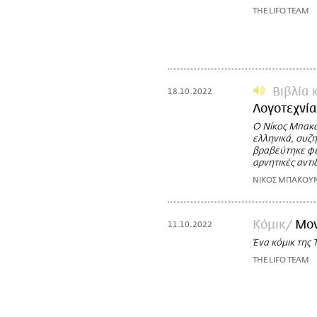
THE LIFO TEAM
Βιβλία 
18.10.2022
Λογοτεχνία
Ο Νίκος Μπακου
ελληνικά, συζη
βραβεύτηκε φέ
αρνητικές αντι
ΝΙΚΟΣ ΜΠΑΚΟΥ
Κόμικ
Μον
11.10.2022
Ένα κόμικ της 
THE LIFO TEAM