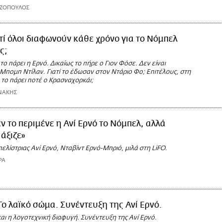
ΑΖΟΠΟΥΛΟΣ
τί όλοι διαφωνούν κάθε χρόνο για το Νόμπελ
ς;
το πάρει η Ερνό. Δικαίως το πήρε ο Γιον Φόσε. Δεν είναι
Μπομπ Ντίλαν. Γιατί το έδωσαν στον Ντάριο Φο; Επιτέλους, στη
το πάρει ποτέ ο Κρασναχορκάι;
ΝΑΚΗΣ
ν το περιμένε η Ανί Ερνό το Νόμπελ, αλλά
 άξιζε»
πελίστριας Ανί Ερνό, Νταβίντ Ερνό-Μπριό, μιλά στη LiFO.
ΡΑ
Το λαϊκό σώμα. Συνέντευξη της Ανί Ερνό.
αι η λογοτεχνική διαφυγή. Συνέντευξη της Ανί Ερνό.