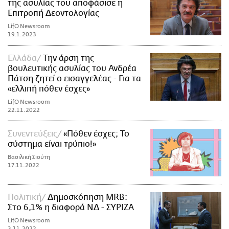
της ασυλίας του αποφάσισε η
Επιτροπή Δεοντολογίας
LifO Newsroom
19.1.2023
Ελλάδα
Την άρση της
βουλευτικής ασυλίας του Ανδρέα
Πάτση ζητεί ο εισαγγελέας - Για τα
«ελλιπή πόθεν έσχες»
LifO Newsroom
22.11.2022
Συνεντεύξεις
«Πόθεν έσχες; Το
σύστημα είναι τρύπιο!»
Βασιλική Σιούτη
17.11.2022
Πολιτική
Δημοσκόπηση MRB:
Στο 6,1% η διαφορά ΝΔ - ΣΥΡΙΖΑ
LifO Newsroom
3.11.2022