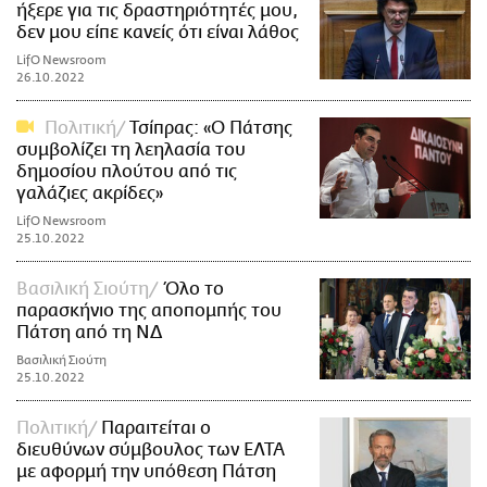
ήξερε για τις δραστηριότητές μου,
δεν μου είπε κανείς ότι είναι λάθος
LifO Newsroom
26.10.2022
Πολιτική
Τσίπρας: «Ο Πάτσης
συμβολίζει τη λεηλασία του
δημοσίου πλούτου από τις
γαλάζιες ακρίδες»
LifO Newsroom
25.10.2022
Βασιλική Σιούτη
Όλο το
παρασκήνιο της αποπομπής του
Πάτση από τη ΝΔ
Βασιλική Σιούτη
25.10.2022
Πολιτική
Παραιτείται ο
διευθύνων σύμβουλος των ΕΛΤΑ
με αφορμή την υπόθεση Πάτση