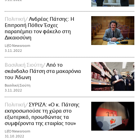
Πολιτική
Ανδρέας Πάτσης: Η
Επιτροπή Πόθεν Έσχες
παραπέμπει τον φάκελο στη
Δικαιοσύνη
LifO Newsroom
3.11.2022
Βασιλική Σιούτη
Από το
σκάνδαλο Πάτση στα μακαρόνια
του Άδωνη
Βασιλική Σιούτη
3.11.2022
Πολιτική
ΣΥΡΙΖΑ: «Ο κ. Πάτσης
εκπροσωπούσε τη χώρα στο
εξωτερικό, προωθώντας τα
συμφέροντα της εταιρίας του»
LifO Newsroom
31.10.2022