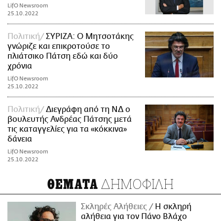
LifO Newsroom
25.10.2022
Πολιτική
ΣΥΡΙΖΑ: Ο Μητσοτάκης
γνώριζε και επικροτούσε το
πλιάτσικο Πάτση εδώ και δύο
χρόνια
LifO Newsroom
25.10.2022
Πολιτική
Διεγράφη από τη ΝΔ ο
βουλευτής Ανδρέας Πάτσης μετά
τις καταγγελίες για τα «κόκκινα»
δάνεια
LifO Newsroom
25.10.2022
ΔΗΜΟΦΙΛΗ
ΘΕΜΑΤΑ
Σκληρές Αλήθειες
H σκληρή
αλήθεια για τον Πάνο Βλάχο