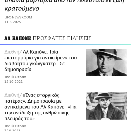
σπάνια μαρτυρία από τον τελευταίο εν ζωή
ΑΜΠΑ
κρατούμενο
PRINT
LIFO NEWSROOM
11.5.2025
ΠΡΟΣΦΑΤΕΣ ΕΙΔΗΣΕΙΣ
ΑΛ ΚΑΠΟΝΕ
Διεθνή
Αλ Καπόνε: Τρία
εκατομμύρια για αντικείμενα του
διαβόητου γκάνγκστερ - Σε
δημοπρασία
The LiFO team
12.10.2021
Διεθνή
«Ένας στοργικός
πατέρας»: Δημοπρασία με
αντικείμενα του Αλ Καπόνε - «Για
την ανάδειξη της ανθρώπινης
πλευράς του»
The LiFO team
7.10.2021