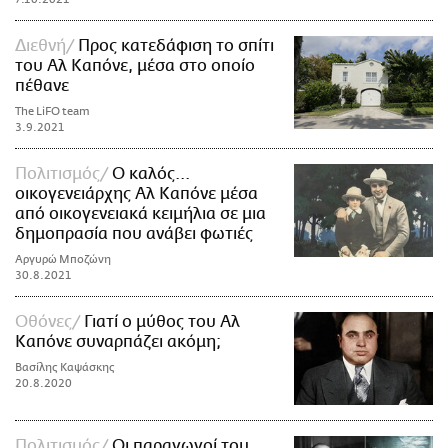
Διεθνή
Προς κατεδάφιση το σπίτι
του Αλ Καπόνε, μέσα στο οποίο
πέθανε
The LiFO team
3.9.2021
Πολιτισμός
Ο καλός...
οικογενειάρχης Αλ Καπόνε μέσα
από οικογενειακά κειμήλια σε μια
δημοπρασία που ανάβει φωτιές
Αργυρώ Μποζώνη
30.8.2021
Οθόνες
Γιατί ο μύθος του Αλ
Καπόνε συναρπάζει ακόμη;
Βασίλης Καψάσκης
20.8.2020
Πολιτισμός
Οι παραγωγοί του