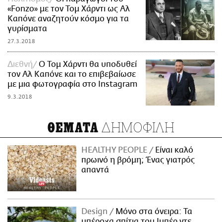
«Fonzo» με τον Τομ Χάρντι ως Αλ
Καπόνε αναζητούν κόσμο για τα
γυρίσματα
27.3.2018
Διεθνή
Ο Τομ Χάρντι θα υποδυθεί
τον Αλ Καπόνε και το επιβεβαίωσε
με μια φωτογραφία στο Instagram
9.3.2018
ΔΗΜΟΦΙΛΗ
ΘΕΜΑΤΑ
HEALTHY PEOPLE
Είναι καλό
πρωινό η βρόμη; Ένας γιατρός
απαντά
Design
Μόνο στα όνειρα: Τα
υπέροχα σπίτια του Ιμπέρ ντε