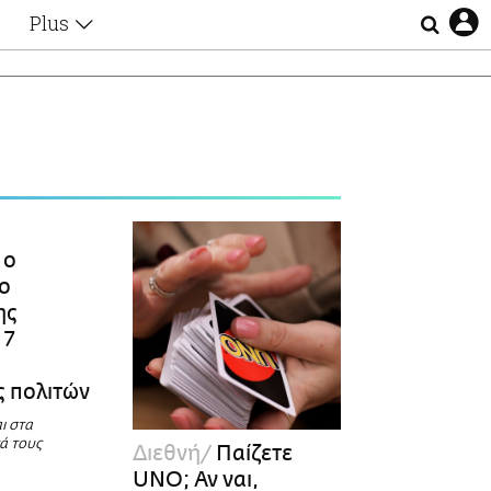
Plus
Θέματα
Συνεντεύξεις
Videos
τα
Αφιερώματα
Ζώδια
Εξομολογήσεις
Blogs
η
Οι Αθηναίοι
 ο
Απώλειες
 ο
Lgbtqi+
ης
Επιλογές
 7
 πολιτών
ι στα
ά τους
Διεθνή
Παίζετε
UNO; Αν ναι,