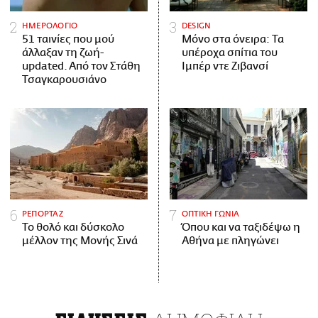
ΗΜΕΡΟΛΟΓΙΟ
DESIGN
51 ταινίες που μού
Μόνο στα όνειρα: Τα
άλλαξαν τη ζωή-
υπέροχα σπίτια του
updated. Aπό τον Στάθη
Ιμπέρ ντε Ζιβανσί
Τσαγκαρουσιάνο
ΡΕΠΟΡΤΑΖ
ΟΠΤΙΚΗ ΓΩΝΙΑ
Το θολό και δύσκολο
Όπου και να ταξιδέψω η
μέλλον της Μονής Σινά
Αθήνα με πληγώνει