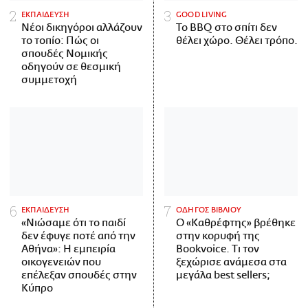
ΕΚΠΑΙΔΕΥΣΗ
GOOD LIVING
Νέοι δικηγόροι αλλάζουν
Το BBQ στο σπίτι δεν
το τοπίο: Πώς οι
θέλει χώρο. Θέλει τρόπο.
σπουδές Νομικής
οδηγούν σε θεσμική
συμμετοχή
ΕΚΠΑΙΔΕΥΣΗ
ΟΔΗΓΟΣ ΒΙΒΛΙΟΥ
«Νιώσαμε ότι το παιδί
Ο «Καθρέφτης» βρέθηκε
δεν έφυγε ποτέ από την
στην κορυφή της
Αθήνα»: Η εμπειρία
Bookvoice. Τι τον
οικογενειών που
ξεχώρισε ανάμεσα στα
επέλεξαν σπουδές στην
μεγάλα best sellers;
Κύπρο