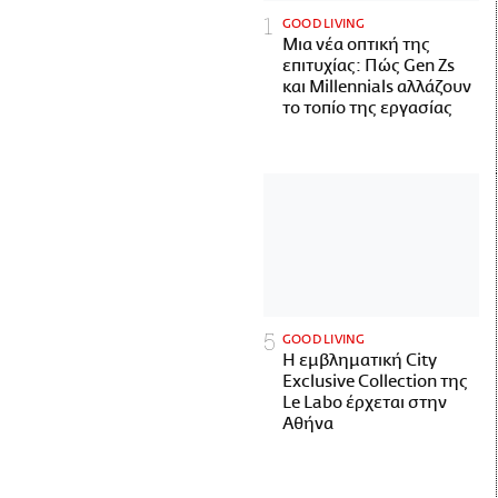
GOOD LIVING
Μια νέα οπτική της
επιτυχίας: Πώς Gen Zs
και Millennials αλλάζουν
το τοπίο της εργασίας
GOOD LIVING
Η εμβληματική City
Exclusive Collection της
Le Labo έρχεται στην
Αθήνα