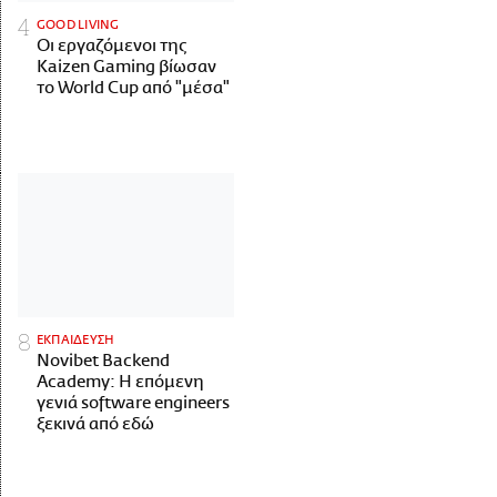
GOOD LIVING
Οι εργαζόμενοι της
Kaizen Gaming βίωσαν
το World Cup από "μέσα"
ΕΚΠΑΙΔΕΥΣΗ
Novibet Backend
Academy: Η επόμενη
γενιά software engineers
ξεκινά από εδώ