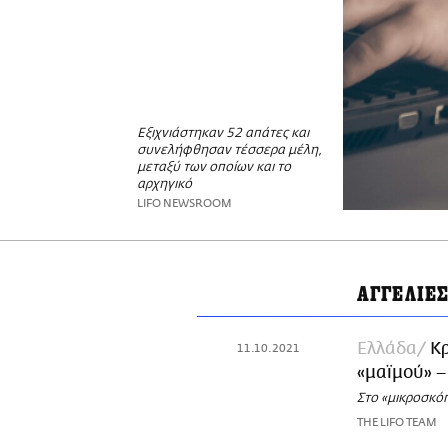
Εξιχνιάστηκαν 52 απάτες και
συνελήφθησαν τέσσερα μέλη,
μεταξύ των οποίων και το
αρχηγικό
LIFO NEWSROOM
ΑΓΓΕΛΙΕ
Ελλάδα
Κρ
11.10.2021
«μαϊμού» –
Στο «μικροσκόπ
THE LIFO TEAM