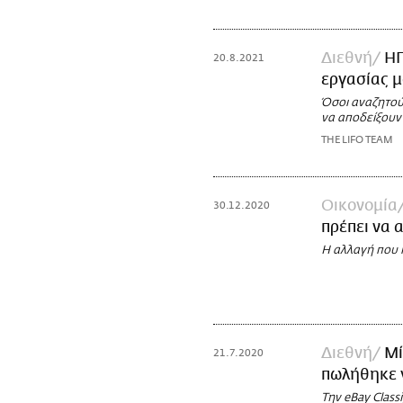
Διεθνή
ΗΠ
20.8.2021
εργασίας μ
Όσοι αναζητούν
να αποδείξουν
THE LIFO TEAM
Οικονομία
30.12.2020
πρέπει να 
Η αλλαγή που 
Διεθνή
Μί
21.7.2020
πωλήθηκε γ
Την eBay Class