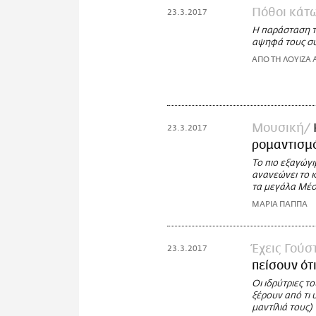
Πόθοι κάτω
23.3.2017
Η παράσταση το
αψηφά τους συ
ΑΠΟ ΤΗ ΛΟΥΙΖΑ
Μουσική
23.3.2017
ρομαντισμό
Το πιο εξαγώγι
ανανεώνει το κ
τα μεγάλα Mέ
ΜΑΡΙΑ ΠΑΠΠΑ
Έχεις Γούσ
23.3.2017
πείσουν ότι
Οι ιδρύτριες τ
ξέρουν από τι 
μαντίλιά τους)