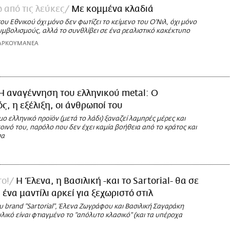
 από τις λεύκες
Με κομμένα κλαδιά
υ Εθνικού όχι μόνο δεν φωτίζει το κείμενο του Ο'Νιλ, όχι μόνο
μβολισμούς, αλλά το συνθλίβει σε ένα ρεαλιστικό κακέκτυπο
 ΑΡΚΟΥΜΑΝΕΑ
Η αναγέννηση του ελληνικού metal: Ο
ς, η εξέλιξη, οι άνθρωποί του
μο ελληνικό προϊόν (μετά το λάδι) ξαναζεί λαμπρές μέρες και
οινό του, παρόλο που δεν έχει καμία βοήθεια από το κράτος και
σα
το!
Η Έλενα, η Βασιλική -και το Sartorial- θα σε
 ένα μαντίλι αρκεί για ξεχωριστό στιλ
ου brand "Sartorial", Έλενα Ζωγράφου και Βασιλική Σαγαράκη
υλικό είναι φτιαγμένο το "απόλυτο κλασικό" (και τα υπέροχα