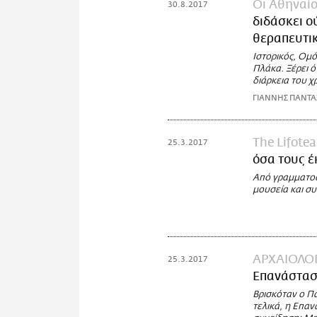
Οι Αθηναίο
30.8.2017
διδάσκει ο
θεραπευτι
Ιστορικός, Oμό
Πλάκα. Ξέρει ό
διάρκεια του 
ΓΙΑΝΝΗΣ ΠΑΝΤ
The Lifote
25.3.2017
όσα τους 
Από γραμματοσε
μουσεία και συ
ΑΡΧΑΙΟΛΟΓ
25.3.2017
Επανάστασ
Βρισκόταν ο Π
τελικά, η Επαν