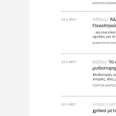
ΜΕΡΟΠΗ ΚΟΚΚΙ
Αθήνα
Άλ
23.3.2017
Παναθηναϊ
...και ενώ είν
σχεδίου για τη
ΔΗΜΗΤΡΗΣ ΚΥΡ
Βιβλίο
Το 
23.3.2017
μυθιστορη
Μυθιστορίες α
ιστορίες, ίδιες
ΓΙΩΡΓΟΣ-ΙΚΑΡΟ
Urban Cult
22.3.2017
χρόνια μετ