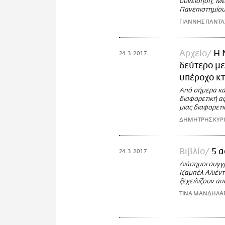
συνείδηση; Μερ
Πανεπιστημίο
ΓΙΑΝΝΗΣ ΠΑΝΤ
Αρχείο
Η 
24.3.2017
δεύτερο με
υπέροχο κτ
Από σήμερα και
διαφορετική αφ
μιας διαφορετ
ΔΗΜΗΤΡΗΣ ΚΥΡ
Βιβλίο
5 α
24.3.2017
Διάσημοι συγγρ
Ιζαμπέλ Αλιέντ
ξεχειλίζουν απ
ΤΙΝΑ ΜΑΝΔΗΛΑ