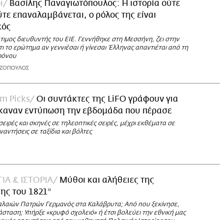
ι
Βασίλης Παναγιωτόπουλος: Η ιστορία ούτε
ύτε επαναλαμβάνεται, ο ρόλος της είναι
κός
τιμος διευθυντής του ΕΙΕ. Γεννήθηκε στη Μεσσήνη, ζει στην
τι το ερώτημα αν γεννιέσαι ή γίνεσαι Έλληνας απαντιέται από τη
χρόνου
ΑΖΟΠΟΥΛΟΣ
am Picks
Οι συντάκτες της LiFO γράφουν για
έκαναν εντύπωση την εβδομάδα που πέρασε
ιρές και σκηνές σε τηλεοπτικές σειρές, μέχρι εκθέματα σε
ναντήσεις σε ταξίδια και βόλτες
ΙΑ & ΙΣΤΟΡΙΑ
Μύθοι και αλήθειες της
ης του 1821*
αλαιών Πατρών Γερμανός στα Καλάβρυτα; Από που ξεκίνησε,
άσταση; Υπήρξε «κρυφό σχολειό» ή έτσι βολεύει την εθνική μας