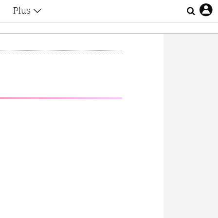
Plus
Θέματα
Συνεντεύξεις
Videos
τα
Αφιερώματα
Ζώδια
Εξομολογήσεις
Blogs
η
Οι Αθηναίοι
Απώλειες
Lgbtqi+
Επιλογές