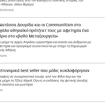
ικές απαντήσεις από τον καθηγητή Πολιτικής Ιστορίας του
υ Αθηνών, Θάνο Βερέμη
ΑΖΟΠΟΥΛΟΣ
Νατάσσα Δουρίδα και οι Communitism στο
γάλο αθηναϊκό πρότζεκτ τους με αφετηρία ένα
ίριο στο «βαθύ Μεταξουργείο»
 μέχρι τις αρχές Απριλίου εργαστήρια και events και άνθρωποι με
ετηρία και προορισμό συναντιούνται με στόχο τη δημιουργία
ικής Αθήνας
ΙΑΖΗΣ
στυνομικά best seller που μόλις κυκλοφόρησαν
αφείς σε συναρπαστικά νουάρ: από τον Φίλιπ Κερ και την
ε μέχρι τη Τζόϋς Κάρολ Όουτς οι εκδόσεις της φετινής άνοιξης
ό σασπένς και μυστήριο
ΡΑ