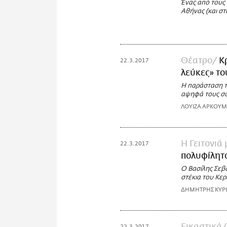
Ένας από τους 
Αθήνας (και στ
Θέατρο
Κ
22.3.2017
λεύκες» το
Η παράσταση το
αψηφά τους συ
ΛΟΥΙΖΑ ΑΡΚΟΥ
Η Γειτονιά
22.3.2017
πολυφίλητ
O Βασίλης Σεβδ
στέκια του Κε
ΔΗΜΗΤΡΗΣ ΚΥΡ
22.3.2017