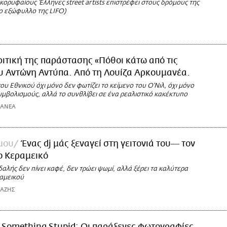
κορυφαίους Έλληνες street artists επιστρέφει στους δρόμους της
ο εξώφυλλο της LIFO)
ριτική της παράστασης «Πόθοι κάτω από τις
υ Αντώνη Αντύπα. Από τη Λουίζα Αρκουμανέα.
υ Εθνικού όχι μόνο δεν φωτίζει το κείμενο του Ο'Νιλ, όχι μόνο
μβολισμούς, αλλά το συνθλίβει σε ένα ρεαλιστικό κακέκτυπο
ΜΑΝΕΑ
 μου
Ένας dj μάς ξεναγεί στη γειτονιά του― τον
ο Κεραμεικό
αλής δεν πίνει καφέ, δεν τρώει ψωμί, αλλά ξέρει τα καλύτερα
ραμεικού
ΙΑΖΗΣ