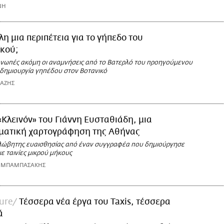
ΝΗ
λη μια περιπέτεια για το γήπεδο του
κού;
αι νωπές ακόμη οι αναμνήσεις από το Βατερλό του προηγούμενου
 δημιουργία γηπέδου στον Βοτανικό
ΙΑΖΗΣ
«Κλεινόν» του Γιάννη Ευσταθιάδη, μια
ματική χαρτογράφηση της Αθήνας
λώβητης ευαισθησίας από έναν συγγραφέα που δημιούργησε
 με ταινίες μικρού μήκους
Σ ΜΠΑΜΠΑΣΑΚΗΣ
ure
Τέσσερα νέα έργα του Taxis, τέσσερα
ά