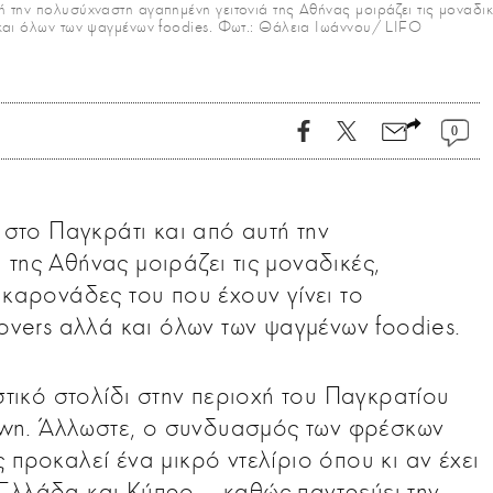
τή την πολυσύχναστη αγαπημένη γειτονιά της Αθήνας μοιράζει τις μοναδι
ά και όλων των ψαγμένων foodies. Φωτ.: Θάλεια Ιωάννου/ LIFO
0
ε στο Παγκράτι και από αυτή την
της Αθήνας μοιράζει τις μοναδικές,
ακαρονάδες του που έχουν γίνει το
lovers αλλά και όλων των ψαγμένων foodies.
υστικό στολίδι στην περιοχή του Παγκρατίου
 town. Άλλωστε, ο συνδυασμός των φρέσκων
 προκαλεί ένα μικρό ντελίριο όπου κι αν έχει
Ελλάδα και Κύπρο–, καθώς παντρεύει την