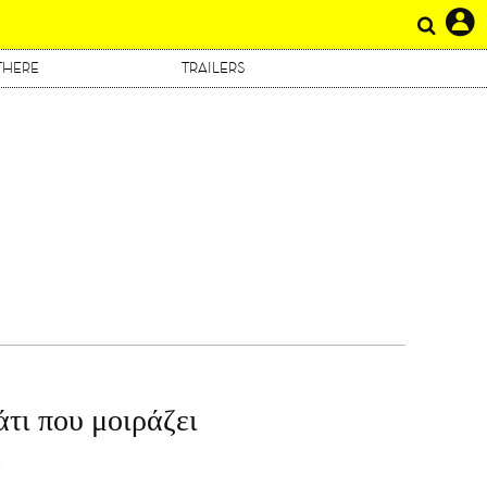
THERE
TRAILERS
Η
άτι που μοιράζει
.