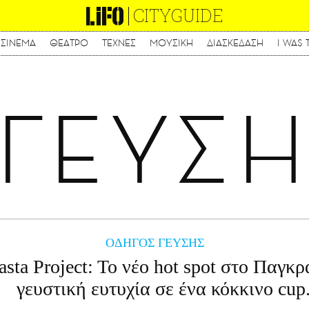
CITYGUIDE
ΣΙΝΕΜΑ
ΘΕΑΤΡΟ
ΤΕΧΝΕΣ
ΜΟΥΣΙΚΗ
ΔΙΑΣΚΕΔΑΣΗ
I WAS 
Παράκαμψη
προς
το
κυρίως
ΓΕΥΣ
περιεχόμενο
ΟΔΗΓΟΣ ΓΕΥΣΗΣ
asta Project: To νέο hot spot στο Παγκρ
γευστική ευτυχία σε ένα κόκκινο cup