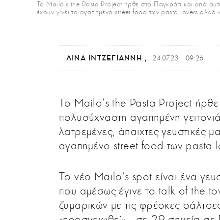
Το Mailo’s the Pasta Project ήρθε στο Παγκράτι και από αυ
έχουν γίνει το αγαπημένο street food των pasta lovers αλλ
ΛΊΝΑ ΙΝΤΖΕΓΙΆΝΝΗ
24.07.23 | 09:26
Το Mailo’s the Pasta Project ήρθ
πολυσύχναστη αγαπημένη γειτονιά 
λατρεμένες, άπαιχτες γευστικές μ
αγαπημένο street food των pasta 
Το νέο Mailo’s spot είναι ένα γε
που αμέσως έγινε το talk of the
ζυμαρικών με τις φρέσκες σάλτσες
«προσγειωθεί» –σε 29 σημεία σε 