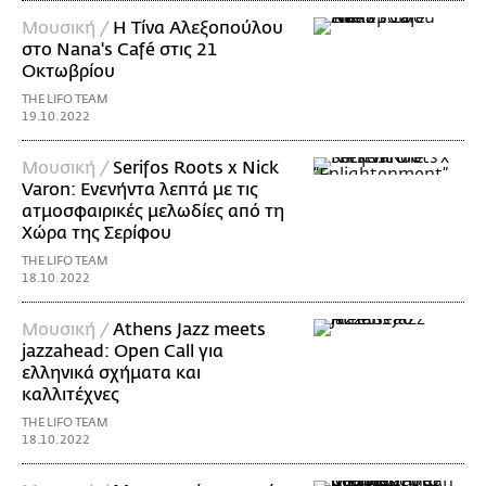
Μουσική /
Η Τίνα Αλεξοπούλου
στο Nana's Café στις 21
Οκτωβρίου
THE LIFO TEAM
19.10.2022
Μουσική /
Serifos Roots x Nick
Varon: Ενενήντα λεπτά με τις
ατμοσφαιρικές μελωδίες από τη
Χώρα της Σερίφου
THE LIFO TEAM
18.10.2022
Μουσική /
Athens Jazz meets
jazzahead: Open Call για
ελληνικά σχήματα και
καλλιτέχνες
THE LIFO TEAM
18.10.2022