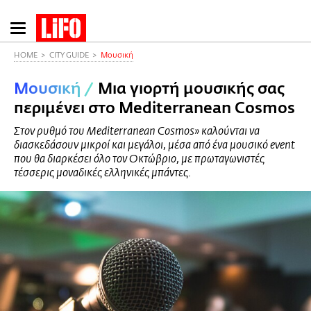
Παράκαμψη
προς
το
HOME
CITY GUIDE
Μουσική
κυρίως
Μουσική
/
Μια γιορτή μουσικής σας
περιεχόμενο
περιμένει στο Mediterranean Cosmos
Στον ρυθμό του Mediterranean Cosmos» καλούνται να
διασκεδάσουν μικροί και μεγάλοι, μέσα από ένα μουσικό event
που θα διαρκέσει όλο τον Οκτώβριο, με πρωταγωνιστές
τέσσερις μοναδικές ελληνικές μπάντες.