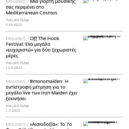
Μουσική /
Μια γιορτή μουσικής
σας περιμένει στο
Mediterranean Cosmos
THE LIFO TEAM
5.10.2022
Μουσική /
Off The Hook
Festival: Ένα μεγάλο
«ευχαριστώ» για δύο ξεχωριστές
μέρες
THE LIFO TEAM
13.9.2022
Μουσική /
#monomaiden: Η
αντίστροφη μέτρηση για το
μεγάλο live των Iron Maiden έχει
ξεκινήσει
THE LIFO TEAM
1.7.2022
Μουσική /
«Αισιοδοξία»: Το 7ο