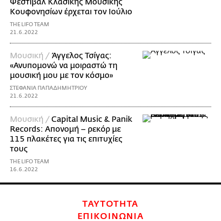
Φεστιβάλ Κλασικής Μουσικής
Κουφονησίων έρχεται τον Ιούλιο
THE LIFO TEAM
21.6.2022
Μουσική /
Άγγελος Τσίγας:
«Ανυπομονώ να μοιραστώ τη
μουσική μου με τον κόσμο»
ΣΤΕΦΑΝΙΑ ΠΑΠΑΔΗΜΗΤΡΙΟΥ
21.6.2022
Μουσική /
Capital Music & Panik
Records: Απονομή – ρεκόρ με
115 πλακέτες για τις επιτυχίες
τους
THE LIFO TEAM
16.6.2022
ΤΑΥΤΟΤΗΤΑ
ΕΠΙΚΟΙΝΩΝΙΑ