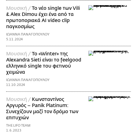
Μουσική /
Το νέο single των Vili
& Alex Dimou έχει ένα από τα
πρωτοποριακά AI video clip
παγκοσμίως
ΙΩΑΝΝΑ ΠΑΝΑΓΟΠΟΥΛΟΥ
5.11.2024
Μουσική /
Το «Winter» της
Alexandra Sieti είναι το feelgood
ελληνικό single του φετινού
χειμώνα
ΙΩΑΝΝΑ ΠΑΝΑΓΟΠΟΥΛΟΥ
11.10.2024
Μουσική /
Κωνσταντίνος
Αργυρός – Panik Platinum:
Συνεχίζουν μαζί τον δρόμο των
επιτυχιών
THE LIFO TEAM
1.6.2023