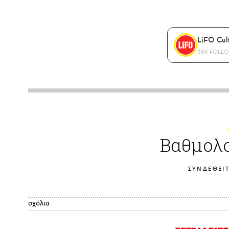
LiFO Cul
58K FOLL
Βαθμολο
ΣΥΝΔΕΘΕΙΤ
σχόλια