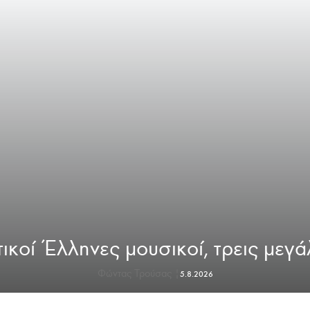
ικοί Έλληνες μουσικοί, τρεις μεγ
Φώντας Τρούσας |
5.8.2026