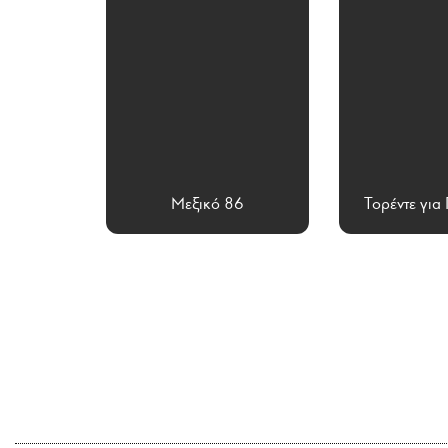
Μεξικό 86
Τορέντε για