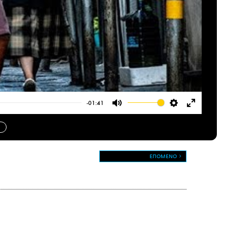
-01:41
Mute
Settings
Enter
fullscree
ΕΠΟΜΕΝΟ