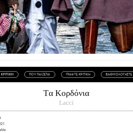
ΚΡΙΤΙΚΗ
ΠΟΥ ΠΑΙΖΕΤΑΙ
ΓΡΑΨΤΕ ΚΡΙΤΙΚΗ
ΒΑΘΜΟΛΟΓΗΣΤΕ
Tα Κορδόνια
Lacci
ή
021
αλία