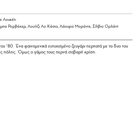
ε Λουκέτι
μπα Ρορβάχερ, Λουίτζι Λο Κάσιο, Λάουρα Μοράντε, Σίλβιο Ορλάντ
ου ’80. Ένα φαινομενικά ευτυχισμένο ζευγάρι περπατά με τα δυο του
της πόλης. Όμως ο γάμος τους περνά σοβαρή κρίση.