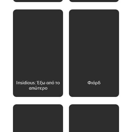
Insidious: Έξω από το
Φιόρδ
απώτερο