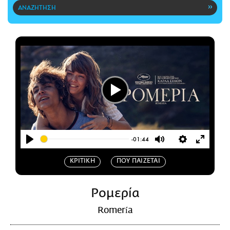
CITY GUIDE
ΑΜΠΑ
PRINT
Play
-01:44
Play
Mute
Settings
Enter
ΚΡΙΤΙΚΗ
ΠΟΥ ΠΑΙΖΕΤΑΙ
fullscr
Ρομερία
Romería