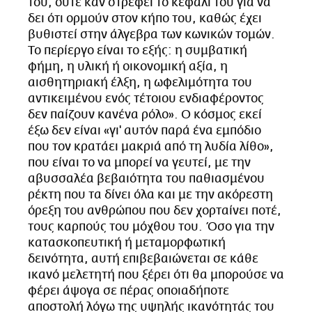
του, ούτε καν στρέφει το κεφάλι του για να
δει ότι ορμούν στον κήπο του, καθώς έχει
βυθιστεί στην άλγεβρα των κωνικών τομών.
Το περίεργο είναι το εξής: η συμβατική
φήμη, η υλική ή οικονομική αξία, η
αισθητηριακή έλξη, η ωφελιμότητα του
αντικειμένου ενός τέτοιου ενδιαφέροντος
δεν παίζουν κανένα ρόλο». Ο κόσμος εκεί
έξω δεν είναι «γι' αυτόν παρά ένα εμπόδιο
που τον κρατάει μακριά από τη λυδία λίθο»,
που είναι το να μπορεί να γευτεί, με την
αβυσσαλέα βεβαιότητα του παθιασμένου
ρέκτη που τα δίνει όλα και με την ακόρεστη
όρεξη του ανθρώπου που δεν χορταίνει ποτέ,
τους καρπούς του μόχθου του. Όσο για την
κατασκοπευτική ή μεταμορφωτική
δεινότητα, αυτή επιβεβαιώνεται σε κάθε
ικανό μελετητή που ξέρει ότι θα μπορούσε να
φέρει άψογα σε πέρας οποιαδήποτε
αποστολή λόγω της υψηλής ικανότητάς του