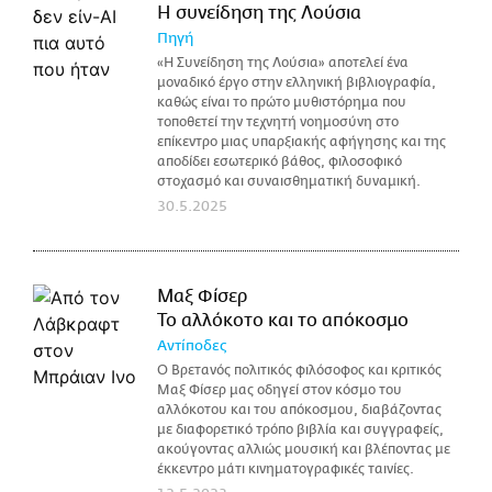
Η συνείδηση της Λούσια
Πηγή
«Η Συνείδηση της Λούσια» αποτελεί ένα
μοναδικό έργο στην ελληνική βιβλιογραφία,
καθώς είναι το πρώτο μυθιστόρημα που
τοποθετεί την τεχνητή νοημοσύνη στο
επίκεντρο μιας υπαρξιακής αφήγησης και της
αποδίδει εσωτερικό βάθος, φιλοσοφικό
στοχασμό και συναισθηματική δυναμική.
30.5.2025
Μαξ Φίσερ
Το αλλόκοτο και το απόκοσμο
Αντίποδες
Ο Βρετανός πολιτικός φιλόσοφος και κριτικός
Μαξ Φίσερ μας οδηγεί στον κόσμο του
αλλόκοτου και του απόκοσμου, διαβάζοντας
με διαφορετικό τρόπο βιβλία και συγγραφείς,
ακούγοντας αλλιώς μουσική και βλέποντας με
έκκεντρο μάτι κινηματογραφικές ταινίες.