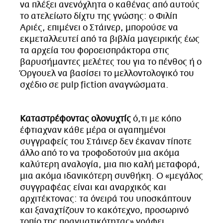
να πλέξει ανενόχλητα ο καθένας από αυτούς
το ατελείωτο δίχτυ της γνώσης: ο Φιλίπ
Αριές, επιμένει ο Στάινερ, μπορούσε να
εκμεταλλευτεί από τα βιβλία μαγειρικής έως
τα αρχεία του φοροεισπράκτορα στις
βαρυσήμαντες μελέτες του για το πένθος ή ο
Όργουελ να βασίσει το μελλοντολογικό του
σχέδιο σε pulp fiction αναγνώσματα.
Kαταστρέφοντας ολονυχτίς
ό,τι με κόπο
έφτιαχναν κάθε μέρα οι αγαπημένοι
συγγραφείς του Στάινερ δεν έκαναν τίποτε
άλλο από το να τροφοδοτούν μια ακόμα
καλύτερη αναλογία, μια πιο καλή μεταφορά,
μια ακόμα ιδανικότερη συνθήκη. Ο «μεγάλος
συγγραφέας είναι και αναρχικός και
αρχιτέκτονας: τα όνειρά του υποσκάπτουν
και ξαναχτίζουν το κακότεχνο, προσωρινό
τοπίο της πραγματικότητας» γράφει