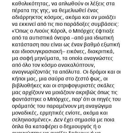
καθολικότητας, να απλωθούν οι λέξεις στα
πέρατα της γης, να θεμελιωθεί ένας
αδιάρρηκτος κόσμος, ακόμα και αν μοιάζει
να εκκινεί από τις πιο παράδοξες συμβάσεις:
«Όπως ο Λιούις Κάρολ, ο Μπόρχες έφτιαξε
από τα αυτιστικά όνειρα –από μια ιδιωτική
κατάσταση που είναι ως έναν βαθμό εξωτική
και ιδιοσυγκρασιακή– εικόνες, διακριτικά,
μα σαφή μηνύματα, τα οποία αναγνώστες
από όλο τον κόσμο ανακαλύπτουν,
αναγνωρίζοντάς τα απόλυτα. Οι δρόμοι και οι
κήποι μας, μια σαύρα στο ζεστό φως, οι
βιβλιοθήκες και οι στριφογυριστές σκάλες
μας αρχίζουν να μοιάζουν ακριβώς όπως τις
φαντάστηκε ο Μπόρχες, παρ' ότι οι πηγές του
οράματός του παραμένουν μη αναγώγιμα
μοναδικές, ερμητικές ενίοτε, ακόμα και
σεληνιασμένες». Δεν έχει σημασία με ποια
όπλα θα καταφέρει ο δημιουργός ή ο