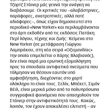
Τζορτζ Στάινερ μάς γεννά την ανάγκη να
διαβάσουμε. Οι κριτικές του –αλαβάστρινες,
παράφορες, ανατρεπτικές, αλλά ποτέ
αδιάφορες–, όπως είχαν δημοσιευτεί στο
περιοδικό «New Yorker» και περιλαμβάνονται
στο άρτι εκδοθέν από τις εκδόσεις Πατάκη
Περί λόγου, τέχνης και ζωής: Κείμενα στο
New Yorker (σε μετάφραση Γιώργου
Λαμπράκου, στη νέα σειρά «Οζυμανδίας»
την οποία επιμελείται ο Χάρης Βλαβιανός),
δεν είναι παρά μια ερωτική εξομολόγηση
προς τα σπουδαία αντιφατικά πνεύματα που
τόλμησαν να θέσουν εαυτόν υπό
αμφισβήτηση, διαχέοντας στο χαρτί
ολόκληρο το είναι τους. Σελίν, Μπέκετ, Σιμόν
Βέιλ, είναι μερικά μόνο από τα πολυπρόσωπα
συγγραφικά φαινόμενα που απασχολούν τον
Στάινερ στην αντιφατικότητά τους. Κακώς,
λοιπόν, τον έχουν αποκαλέσει ελιτιστή – αν