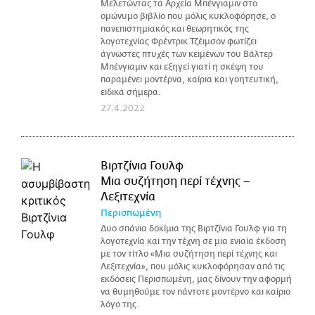
Μελετώντας τα Αρχεία Μπένγιαμιν στο
ομώνυμο βιβλίο που μόλις κυκλοφόρησε, ο
πανεπιστημιακός και θεωρητικός της
λογοτεχνίας Φρέντρικ Τζέιμσον φωτίζει
άγνωστες πτυχές των κειμένων του Βάλτερ
Μπένγιαμιν και εξηγεί γιατί η σκέψη του
παραμένει μοντέρνα, καίρια και γοητευτική,
ειδικά σήμερα.
27.4.2022
Βιρτζίνια Γουλφ
Μια συζήτηση περί τέχνης –
Λεξιτεχνία
Περισπωμένη
Δυο σπάνια δοκίμια της Βιρτζίνια Γουλφ για τη
λογοτεχνία και την τέχνη σε μια ενιαία έκδοση
με τον τίτλο «Μια συζήτηση περί τέχνης και
Λεξιτεχνία», που μόλις κυκλοφόρησαν από τις
εκδόσεις Περισπωμένη, μας δίνουν την αφορμή
να θυμηθούμε τον πάντοτε μοντέρνο και καίριο
λόγο της.