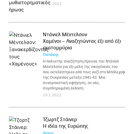
27.4.2022
Ντάνιελ Μέντελσον
Χαμένοι – Αναζητώντας έξι από έξι
εκατομμύρια
Πατάκης
Η πολυετής αναζήτηση/έρευνα του Ντάνιελ
Μέντελσον για έξι μέλη της οικογένειάς του
που εκτελέστηκαν από τους ναζί στο Μπόλεχοφ
της Ουκρανίας μεταξύ 1941-43. Μια
συναρπαστική αφήγηση, σε νέα,
συμπληρωμένη έκδοση.
19.1.2022
Τζωρτζ Στάινερ
H ιδέα της Ευρώπης
Δώμα