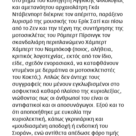
στο βήμα του καθηγητή Αγγλικής Φιλολογίας
και αμετανόητου αρχαιολάτρη Γκάι
Ντάβενπορτ διέκρινε τον απέριττο, παράξενο
λυρισμό της μουσικής του Ερίκ Σατί και πίσω
από το Ζεν και την τέχνη της συντήρησης της
μοτοσικλέτας του Ρόμπερτ Πίρσινγκ τον
σκανδαλιάρη περιπλανώμενο Χάμπερτ
Χάμπερτ του Ναμπόκοφ (ποιος, αλήθεια,
κριτικός λογοτεχνίας, εκτός από τον ίδιο,
είδε, σχεδόν ενορασιακά, να καταφθάνουν
ντυμένοι με δερμάτινα οι μοτοσικλετιστές
του Κοκτό;). Απλώς δεν άντεχε τους
συγγραφείς που μένουν εγκλωβισμένοι στο
ασφυκτικά καθαρό πλαίσιο της κυριολεξίας,
νιώθοντας πως οι άνθρωποί του είναι οι
αντιφατικοί και οι αποσυνάγωγοι. Εξού και το
ότι αποποιήθηκε με ευκολία την
κυριολεκτική, κάπως γκρινιάρικη και
«μουδιασμένη αποδοχή ή ενδοτική του
Σιοράν», ενώ αντίθετα απέδωσε φόρο τιμής