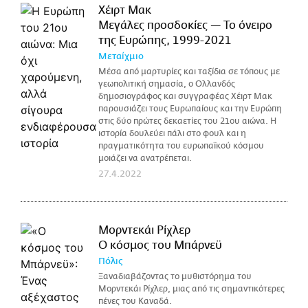
Χέιρτ Μακ
Μεγάλες προσδοκίες — Το όνειρο
της Ευρώπης, 1999-2021
Μεταίχμιο
Μέσα από μαρτυρίες και ταξίδια σε τόπους με
γεωπολιτική σημασία, ο Ολλανδός
δημοσιογράφος και συγγραφέας Χέιρτ Μακ
παρουσιάζει τους Ευρωπαίους και την Ευρώπη
στις δύο πρώτες δεκαετίες του 21ου αιώνα. Η
ιστορία δουλεύει πάλι στο φουλ και η
πραγματικότητα του ευρωπαϊκού κόσμου
μοιάζει να ανατρέπεται.
27.4.2022
Μορντεκάι Ρίχλερ
Ο κόσμος του Μπάρνεϋ
Πόλις
Ξαναδιαβάζοντας το μυθιστόρημα του
Μορντεκάι Ρίχλερ, μιας από τις σημαντικότερες
πένες του Καναδά.