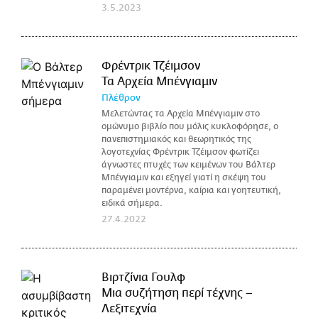
3.5.2023
Φρέντρικ Τζέιμσον
Τα Αρχεία Μπένγιαμιν
Πλέθρον
Μελετώντας τα Αρχεία Μπένγιαμιν στο
ομώνυμο βιβλίο που μόλις κυκλοφόρησε, ο
πανεπιστημιακός και θεωρητικός της
λογοτεχνίας Φρέντρικ Τζέιμσον φωτίζει
άγνωστες πτυχές των κειμένων του Βάλτερ
Μπένγιαμιν και εξηγεί γιατί η σκέψη του
παραμένει μοντέρνα, καίρια και γοητευτική,
ειδικά σήμερα.
27.4.2022
Βιρτζίνια Γουλφ
Μια συζήτηση περί τέχνης –
Λεξιτεχνία