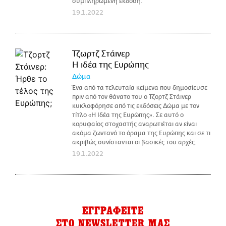
συμπληρωμένη έκδοση.
19.1.2022
Τζωρτζ Στάινερ
H ιδέα της Ευρώπης
Δώμα
Ένα από τα τελευταία κείμενα που δημοσίευσε
πριν από τον θάνατο του ο Τζορτζ Στάινερ
κυκλοφόρησε από τις εκδόσεις Δώμα με τον
τίτλο «Η Ιδέα της Ευρώπης». Σε αυτό ο
κορυφαίος στοχαστής αναρωτιέται αν είναι
ακόμα ζωντανό το όραμα της Ευρώπης και σε τι
ακριβώς συνίστανται οι βασικές του αρχές.
19.1.2022
ΕΓΓΡΑΦΕΙΤΕ
ΣΤΟ NEWSLETTER ΜΑΣ