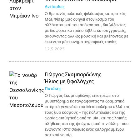
Αντίποδες
Ο Βρετανός πολιτικός φιλόσοφος και κριτικός
Μαξ Φίσερ μας οδηγεί στον κόσμο του
αλλόκοτου και του απόκοσμου, διαβάζοντας
με διαφορετικό τρόπο βιβλία και συγγραφείς,
ακούγοντας αλλιώς μουσική και βλέποντας με
έκκεντρο μάτι κινηματογραφικές ταινίες.
12.5.2023
Γιώργος Σκαμπαρδώνης
Ήλιος με ξιφολόγχες
Πατάκης
Ο Γιώργος Σκαμπαρδώνης επιστρέφει στο
μυθιστόρημα καταγράφοντας τα δραματικά
ιστορικά γεγονότα του Μεσοπολέμου αλλά και
τους δυο κόσμους – της πολυτέλειας και της
ωραίας αισθητικής από τη μία, και της λαϊκής
αλήθειας και της φτώχειας από την άλλη – που
ενώνονται στις σελίδες ενός καλογραμμένου
αστικού νουάρ.