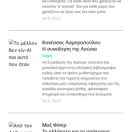
και υπόσχεση. Για κάθε παιδί που χρειάζεται να
ακούσει ''σ' αγαπώ''. Και για κάθε μαμά που
χρειάζεται να ξέρει πως δεν είναι μόνη.
24.6.2025
Βανέσσας Λαμπροπούλου
Η συνείδηση της Λούσια
Πηγή
«Η Συνείδηση της Λούσια» αποτελεί ένα
μοναδικό έργο στην ελληνική βιβλιογραφία,
καθώς είναι το πρώτο μυθιστόρημα που
τοποθετεί την τεχνητή νοημοσύνη στο
επίκεντρο μιας υπαρξιακής αφήγησης και της
αποδίδει εσωτερικό βάθος, φιλοσοφικό
στοχασμό και συναισθηματική δυναμική.
30.5.2025
Μαξ Φίσερ
Το αλλόκοτο και το απόκοσμο