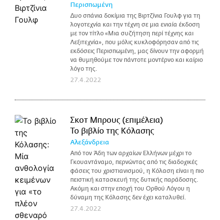
Περισπωμένη
Δυο σπάνια δοκίμια της Βιρτζίνια Γουλφ για τη
λογοτεχνία και την τέχνη σε μια ενιαία έκδοση
με τον τίτλο «Μια συζήτηση περί τέχνης και
Λεξιτεχνία», που μόλις κυκλοφόρησαν από τις
εκδόσεις Περισπωμένη, μας δίνουν την αφορμή
να θυμηθούμε τον πάντοτε μοντέρνο και καίριο
λόγο της.
27.4.2022
Σκοτ Μπρους (επιμέλεια)
Το βιβλίο της Κόλασης
Αλεξάνδρεια
Από τον Άδη των αρχαίων Ελλήνων μέχρι το
Γκουαντάναμο, περνώντας από τις διαδοχικές
φάσεις του χριστιανισμού, η Κόλαση είναι η πιο
πειστική κατασκευή της δυτικής παράδοσης.
Ακόμη και στην εποχή του Ορθού Λόγου η
δύναμη της Κόλασης δεν έχει καταλυθεί.
27.4.2022