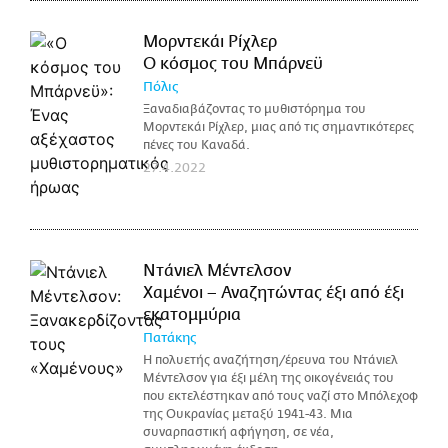
Μορντεκάι Ρίχλερ
Ο κόσμος του Μπάρνεϋ
Πόλις
Ξαναδιαβάζοντας το μυθιστόρημα του
Μορντεκάι Ρίχλερ, μιας από τις σημαντικότερες
πένες του Καναδά.
27.4.2022
Ντάνιελ Μέντελσον
Χαμένοι – Αναζητώντας έξι από έξι
εκατομμύρια
Πατάκης
Η πολυετής αναζήτηση/έρευνα του Ντάνιελ
Μέντελσον για έξι μέλη της οικογένειάς του
που εκτελέστηκαν από τους ναζί στο Μπόλεχοφ
της Ουκρανίας μεταξύ 1941-43. Μια
συναρπαστική αφήγηση, σε νέα,