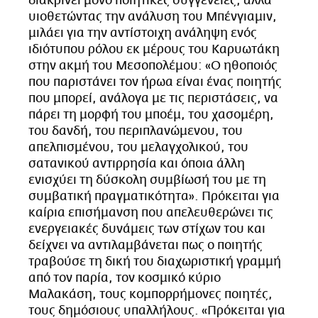
διακρίνει μόνο ποιητικές συγγένειες, αλλά
υιοθετώντας την ανάλυση του Μπένγιαμιν,
μιλάει για την αντίστοιχη ανάληψη ενός
ιδιότυπου ρόλου εκ μέρους του Καρυωτάκη
στην ακμή του Μεσοπολέμου: «Ο ηθοποιός
που παριστάνει τον ήρωα είναι ένας ποιητής
που μπορεί, ανάλογα με τις περιστάσεις, να
πάρει τη μορφή του μποέμ, του χασομέρη,
του δανδή, του περιπλανώμενου, του
απελπισμένου, του μελαγχολικού, του
σατανικού αντιρρησία και όποια άλλη
ενισχύει τη δύσκολη συμβίωσή του με τη
συμβατική πραγματικότητα». Πρόκειται για
καίρια επισήμανση που απελευθερώνει τις
ενεργειακές δυνάμεις των στίχων του και
δείχνει να αντιλαμβάνεται πως ο ποιητής
τραβούσε τη δική του διαχωριστική γραμμή
από τον παρία, τον κοσμικό κύριο
Μαλακάση, τους κομπορρήμονες ποιητές,
τους δημόσιους υπαλλήλους. «Πρόκειται για