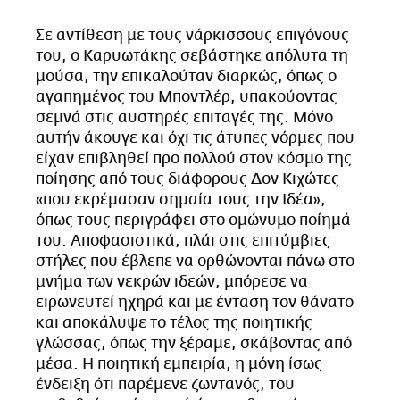
Σε αντίθεση με τους νάρκισσους επιγόνους
του, ο Καρυωτάκης σεβάστηκε απόλυτα τη
μούσα, την επικαλούταν διαρκώς, όπως ο
αγαπημένος του Μποντλέρ, υπακούοντας
σεμνά στις αυστηρές επιταγές της. Μόνο
αυτήν άκουγε και όχι τις άτυπες νόρμες που
είχαν επιβληθεί προ πολλού στον κόσμο της
ποίησης από τους διάφορους Δον Κιχώτες
«που εκρέμασαν σημαία τους την Ιδέα»,
όπως τους περιγράφει στο ομώνυμο ποίημά
του. Αποφασιστικά, πλάι στις επιτύμβιες
στήλες που έβλεπε να ορθώνονται πάνω στο
μνήμα των νεκρών ιδεών, μπόρεσε να
ειρωνευτεί ηχηρά και με ένταση τον θάνατο
και αποκάλυψε το τέλος της ποιητικής
γλώσσας, όπως την ξέραμε, σκάβοντας από
μέσα. Η ποιητική εμπειρία, η μόνη ίσως
ένδειξη ότι παρέμενε ζωντανός, του