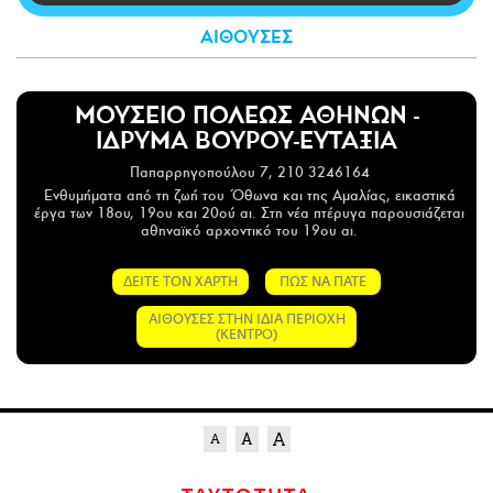
CITY GUIDE
ΑΙΘΟΥΣΕΣ
ΑΜΠΑ
PRINT
ΜΟΥΣΕΙΟ ΠΟΛΕΩΣ ΑΘΗΝΩΝ -
ΙΔΡΥΜΑ ΒΟΥΡΟΥ-ΕΥΤΑΞΙΑ
Παπαρρηγοπούλου 7, 210 3246164
Ενθυμήματα από τη ζωή του Όθωνα και της Αμαλίας, εικαστικά
έργα των 18ου, 19ου και 20ού αι. Στη νέα πτέρυγα παρουσιάζεται
αθηναϊκό αρχοντικό του 19ου αι.
ΔΕΙΤΕ ΤΟΝ ΧΑΡΤΗ
ΠΩΣ ΝΑ ΠΑΤΕ
ΑΙΘΟΥΣΕΣ ΣΤΗΝ ΙΔΙΑ ΠΕΡΙΟΧΗ
(ΚΕΝΤΡΟ)