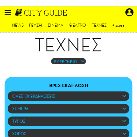
Παράκαμψη
CITY GUIDE
προς
το
ΕΙΔΗΣΕΙΣ
κυρίως
NEWS
ΓΕΥΣΗ
ΣΙΝΕΜΑ
ΘΕΑΤΡΟ
ΤΕΧΝΕΣ
+
more
περιεχόμενο
CULTURE
ΤΕΧΝΕΣ
ΑΠΟΨΕΙΣ
ΤΡΟΠΟΣ ΖΩΗΣ
PODCASTS
ΕΥΡΕΤΗΡΙΟ
Plus
ΒΡΕΣ ΕΚΔΗΛΩΣΗ
ΟΛΕΣ ΟΙ ΕΚΔΗΛΩΣΕΙΣ
LIFO SHOP
NEWSLETTER
ΣΗΜΕΡΑ
ΜΙΚΡΟΠΡΑΓΜΑΤΑ
ΤΥΠΟΣ
THE GOOD LIFO
LIFOLAND
ΧΩΡΟΣ