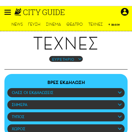
Παράκαμψη
CITY GUIDE
προς
το
ΕΙΔΗΣΕΙΣ
κυρίως
NEWS
ΓΕΥΣΗ
ΣΙΝΕΜΑ
ΘΕΑΤΡΟ
ΤΕΧΝΕΣ
+
more
περιεχόμενο
CULTURE
ΤΕΧΝΕΣ
ΑΠΟΨΕΙΣ
ΤΡΟΠΟΣ ΖΩΗΣ
PODCASTS
ΕΥΡΕΤΗΡΙΟ
Plus
ΒΡΕΣ ΕΚΔΗΛΩΣΗ
ΟΛΕΣ ΟΙ ΕΚΔΗΛΩΣΕΙΣ
LIFO SHOP
NEWSLETTER
ΣΗΜΕΡΑ
ΜΙΚΡΟΠΡΑΓΜΑΤΑ
ΤΥΠΟΣ
THE GOOD LIFO
LIFOLAND
ΧΩΡΟΣ