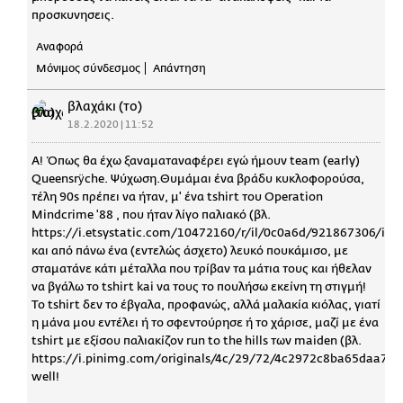
προσκυνησεις.
Αναφορά
Μόνιμος σύνδεσμος
Απάντηση
βλαχάκι (το)
18.2.2020 | 11:52
Α! Όπως θα έχω ξαναματαναφέρει εγώ ήμουν team (early)
Queensrÿche. Ψύχωση.Θυμάμαι ένα βράδυ κυκλοφορούσα,
τέλη 90s πρέπει να ήταν, μ' ένα tshirt του Οperation
Mindcrime '88 , που ήταν λίγο παλιακό (βλ.
https://i.etsystatic.com/10472160/r/il/0c0a6d/921867306/il_
και από πάνω ένα (εντελώς άσχετο) λευκό πουκάμισο, με
σταματάνε κάτι μέταλλα που τρίβαν τα μάτια τους και ήθελαν
να βγάλω το tshirt kai να τους το πουλήσω εκείνη τη στιγμή!
Το tshirt δεν το έβγαλα, προφανώς, αλλά μαλακία κιόλας, γιατί
η μάνα μου εντέλει ή το σφεντούρησε ή το χάρισε, μαζί με ένα
tshirt με εξίσου παλιακίζον run to the hills των maiden (βλ.
https://i.pinimg.com/originals/4c/29/72/4c2972c8ba65daa73
well!