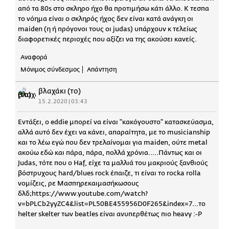
από τα 80s στο σκληρο ήχο θα προτιμήσω κάτι άλλο. Κ τεσπα
το νόημα είναι ο σκληρός ήχος δεν είναι κατά ανάγκη οι
maiden (η ή πρόγονοι τους οι judas) υπάρχουν κ τελείως
διαφορετικές περιοχές που αξίζει να της ακούσει κανείς.
Αναφορά
Μόνιμος σύνδεσμος
Απάντηση
βλαχάκι (το)
15.2.2020 | 03:43
Εντάξει, o eddie μπορεί να είναι "κακόγουστο" κατασκεύασμα,
αλλά αυτό δεν έχει να κάνει, απαραίτητα, με το musicianship
και το λέω εγώ που δεν τρελαίνομαι για maiden, ούτε metal
ακούω εδώ και πάρα, πάρα, πολλά χρόνια.....Πάντως και οι
Judas, τότε που ο Haf, είχε τα μαλλιά του μακριούς ξανθιούς
βόστρυχους hard/blues rock έπαιζε, τι είναι το rocka rolla
νομίζεις, ρε Μασπηρεκαιμασήκωσους
δλδ;https://www.youtube.com/watch?
v=bPLCb2yyZC4&list=PL50BE455956D0F265&index=7...το
helter skelter των beatles είναι ανυπερθέτως πιο heavy :-P