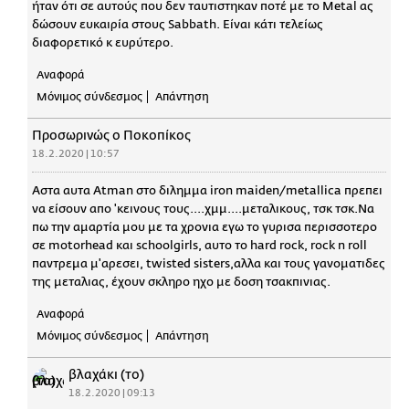
ήταν ότι σε αυτούς που δεν ταυτιστηκαν ποτέ με το Metal ας
δώσουν ευκαιρία στους Sabbath. Είναι κάτι τελείως
διαφορετικό κ ευρύτερο.
Αναφορά
Μόνιμος σύνδεσμος
Απάντηση
Προσωρινώς ο Ποκοπίκος
18.2.2020 | 10:57
Αστα αυτα Atman στο διλημμα iron maiden/metallica πρεπει
να είσουν απο 'κεινους τους....χμμ....μεταλικους, τσκ τσκ.Να
πω την αμαρτία μου με τα χρονια εγω το γυρισα περισσοτερο
σε motorhead και schoolgirls, αυτο το hard rock, rock n roll
παντρεμα μ'αρεσει, twisted sisters,αλλα και τους γανοματιδες
της μεταλιας, έχουν σκληρο ηχο με δοση τσακπινιας.
Αναφορά
Μόνιμος σύνδεσμος
Απάντηση
βλαχάκι (το)
18.2.2020 | 09:13