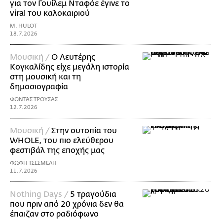
για τον Γουίλεμ Νταφόε έγινε το
viral του καλοκαιριού
M. HULOT
18.7.2026
Μουσική /
Ο Λευτέρης
Κογκαλίδης είχε μεγάλη ιστορία
στη μουσική και τη
δημοσιογραφία
ΦΩΝΤΑΣ ΤΡΟΥΣΑΣ
12.7.2026
Μουσική /
Στην ουτοπία του
WHOLE, του πιο ελεύθερου
φεστιβάλ της εποχής μας
ΦΩΦΗ ΤΣΕΣΜΕΛΗ
11.7.2026
Nothing Days /
5 τραγούδια
που πριν από 20 χρόνια δεν θα
έπαιζαν στο ραδιόφωνο