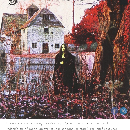
Πριν ακούσει κανείς τον δίσκο, ήξερε τι τον περίμενε καθώς
κοίταζε το πλήρες μυστικισμού, αποκρυφισμού και απόκοσμου