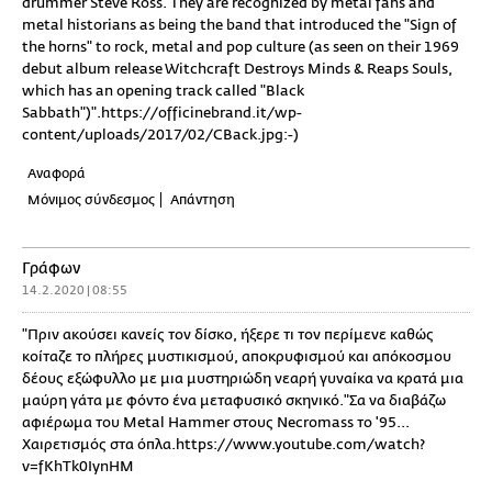
drummer Steve Ross. They are recognized by metal fans and
metal historians as being the band that introduced the "Sign of
the horns" to rock, metal and pop culture (as seen on their 1969
debut album release Witchcraft Destroys Minds & Reaps Souls,
which has an opening track called "Black
Sabbath")".https://officinebrand.it/wp-
content/uploads/2017/02/CBack.jpg:-)
Αναφορά
Μόνιμος σύνδεσμος
Απάντηση
Γράφων
14.2.2020 | 08:55
"Πριν ακούσει κανείς τον δίσκο, ήξερε τι τον περίμενε καθώς
κοίταζε το πλήρες μυστικισμού, αποκρυφισμού και απόκοσμου
δέους εξώφυλλο με μια μυστηριώδη νεαρή γυναίκα να κρατά μια
μαύρη γάτα με φόντο ένα μεταφυσικό σκηνικό."Σα να διαβάζω
αφιέρωμα του Metal Hammer στους Necromass το '95...
Χαιρετισμός στα όπλα.https://www.youtube.com/watch?
v=fKhTk0IynHM