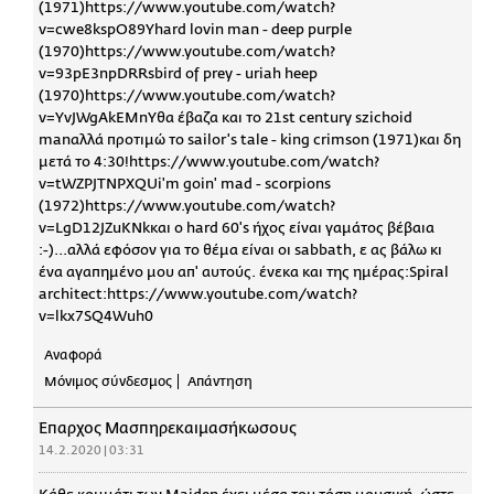
(1971)https://www.youtube.com/watch?
v=cwe8kspO89Yhard lovin man - deep purple
(1970)https://www.youtube.com/watch?
v=93pE3npDRRsbird of prey - uriah heep
(1970)https://www.youtube.com/watch?
v=YvJWgAkEMnYθα έβαζα και το 21st century szichoid
manαλλά προτιμώ το sailor's tale - king crimson (1971)και δη
μετά το 4:30!https://www.youtube.com/watch?
v=tWZPJTNPXQUi'm goin' mad - scorpions
(1972)https://www.youtube.com/watch?
v=LgD12JZuKNkκαι ο hard 60's ήχος είναι γαμάτος βέβαια
:-)...αλλά εφόσον για το θέμα είναι οι sabbath, ε ας βάλω κι
ένα αγαπημένο μου απ' αυτούς. ένεκα και της ημέρας:Spiral
architect:https://www.youtube.com/watch?
v=lkx7SQ4Wuh0
Αναφορά
Μόνιμος σύνδεσμος
Απάντηση
Έπαρχος Μασπηρεκαιμασήκωσους
14.2.2020 | 03:31