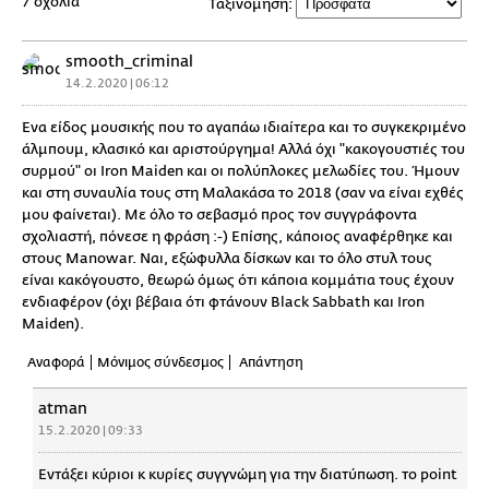
7 σχόλια
Ταξινόμηση:
smooth_criminal
14.2.2020 | 06:12
Ένα είδος μουσικής που το αγαπάω ιδιαίτερα και το συγκεκριμένο
άλμπουμ, κλασικό και αριστούργημα! Αλλά όχι "κακογουστιές του
συρμού" οι Iron Maiden και οι πολύπλοκες μελωδίες του. Ήμουν
και στη συναυλία τους στη Μαλακάσα το 2018 (σαν να είναι εχθές
μου φαίνεται). Με όλο το σεβασμό προς τον συγγράφοντα
σχολιαστή, πόνεσε η φράση :-) Επίσης, κάποιος αναφέρθηκε και
στους Manowar. Ναι, εξώφυλλα δίσκων και το όλο στυλ τους
είναι κακόγουστο, θεωρώ όμως ότι κάποια κομμάτια τους έχουν
ενδιαφέρον (όχι βέβαια ότι φτάνουν Black Sabbath και Iron
Maiden).
Αναφορά
Μόνιμος σύνδεσμος
Απάντηση
atman
15.2.2020 | 09:33
Εντάξει κύριοι κ κυρίες συγγνώμη για την διατύπωση. το point