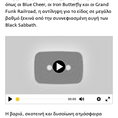
όπως οι Blue Cheer, οι Iron Butterfly και οι Grand
Funk Railroad, η αντίληψη για το είδος σε μεγάλο
βαθμό ξεκινά από την συννεφιασμένη αυγή των
Black Sabbath.
Play
00:00
Play
Mute
Settings
Ente
full
Η βαριά, σκοτεινή και δυσοίωνη ατμόσφαιρα