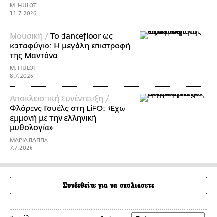
M. HULOT
11.7.2026
Μουσική /
Το dancefloor ως
καταφύγιο: Η μεγάλη επιστροφή
της Μαντόνα
M. HULOT
8.7.2026
Αποκλειστική Συνέντευξη /
Φλόρενς Γουέλς στη LiFO: «Έχω
εμμονή με την ελληνική
μυθολογία»
ΜΑΡΙΑ ΠΑΠΠΑ
7.7.2026
Συνδεθείτε για να σχολιάσετε