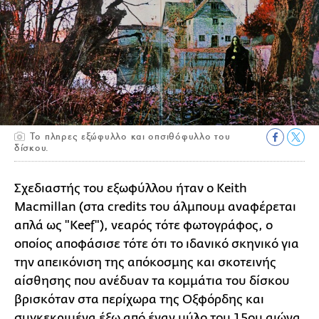
Το πληρες εξώφυλλο και οπσιθόφυλλο του
δίσκου.
Σχεδιαστής του εξωφύλλου ήταν ο Keith
Macmillan (στα credits του άλμπουμ αναφέρεται
απλά ως "Keef"), νεαρός τότε φωτογράφος, ο
οποίος αποφάσισε τότε ότι το ιδανικό σκηνικό για
την απεικόνιση της απόκοσμης και σκοτεινής
αίσθησης που ανέδυαν τα κομμάτια του δίσκου
βρισκόταν στα περίχωρα της Οξφόρδης και
συγκεκριμένα έξω από έναν μύλο του 15ου αιώνα,