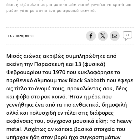
δέους εξώφυλλο με μια μυστηριώδη νεαρή γυναίκα να κρατά μια
μαύρη γάτα με φόντο ένα μεταφυσικό σκηνικό.
21
14.2.2020 | 00:59
Μισός αιώνας ακριβώς συμπληρώθηκε από
εκείνη την Παρασκευή και 13 (φυσικά)
Φεβρουαρίου του 1970 που κυκλοφόρησε το
παρθενικό άλμπουμ των Black Sabbath που έφερε
ως τίτλο το όνομά τους, προκαλώντας σοκ, δέος
και φόβο στο ροκ κοινό. Ήταν η μέρα που
γεννήθηκε ένα από τα πιο ανθεκτικά, δημοφιλή
αλλά και πολυσχιδή εν τέλει στις διάφορες
εκφάνσεις του, σύγχρονα μουσικά είδη: το heavy
metal. Ασχέτως αν κάποια βασικά στοιχεία του
υπήρχαν ήδη στον βαρύ ήχο συγκροτημάτων