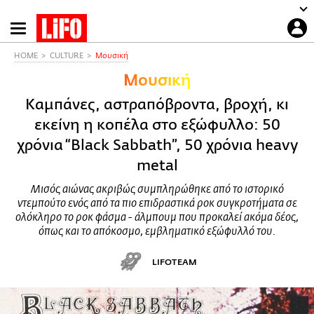
Παράκαμψη
προς
το
HOME
CULTURE
Μουσική
κυρίως
Μουσική
περιεχόμενο
Καμπάνες, αστραπόβροντα, βροχή, κι
εκείνη η κοπέλα στο εξώφυλλο: 50
χρόνια “Black Sabbath”, 50 χρόνια heavy
metal
Μισός αιώνας ακριβώς συμπληρώθηκε από το ιστορικό
ντεμπούτο ενός από τα πιο επιδραστικά ροκ συγκροτήματα σε
ολόκληρο το ροκ φάσμα - άλμπουμ που προκαλεί ακόμα δέος,
όπως και το απόκοσμο, εμβληματικό εξώφυλλό του.
LIFOTEAM