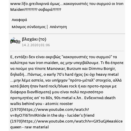
www.lifo.grειλικρινά όμως...κακογουστιές του συρμού οι Ιron
Maiden????????? σοβαρά??????
Αναφορά
Μόνιμος σύνδεσμος
Απάντηση
βλαχάκι (το)
14.2.2020 | 01:06
Ε, εντάξει δεν είναι ακριβώς "κακογουστιές του συρμού" τα
καλύτερα των iron maiden, ας μην υπερβάλουμε. Τι θα έπρεπε
να πούμε για τίποτε Μanowar, Burzum και Dimmu Borgir,
δηλαδή...Πάντως, o early 70's hard ήχος (κι όχι heavy metal
...μην λέμε αστεία, ναι υπήρχαν "πρότο-μέταλ" στοιχεία, αλλά
κατά βάση ήταν hard rock/blues rock ή και προτο-προγκ με
διάφορα διανθίσματα) μου είναι πολύ περισσότερο
προτιμητέος απ' το 80s, 90s metal κ.λπ.. Ενδεικτικά:death
walks behind you - atomic rooster
(1970)https://www.youtube.com/watch?
v=8yO7l6TmIRIride in the sky - lucider's friend
(1970)https://www.youtube.com/watch?v=GX5uGJ4easkice
queen - raw material