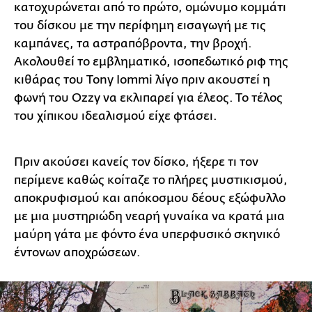
κατοχυρώνεται από το πρώτο, ομώνυμο κομμάτι
του δίσκου με την περίφημη εισαγωγή με τις
καμπάνες, τα αστραπόβροντα, την βροχή.
Ακολουθεί το εμβληματικό, ισοπεδωτικό ριφ της
κιθάρας του Tony Iommi λίγο πριν ακουστεί η
φωνή του Ozzy να εκλιπαρεί για έλεος. Το τέλος
του χίπικου ιδεαλισμού είχε φτάσει.
Πριν ακούσει κανείς τον δίσκο, ήξερε τι τον
περίμενε καθώς κοίταζε το πλήρες μυστικισμού,
αποκρυφισμού και απόκοσμου δέους εξώφυλλο
με μια μυστηριώδη νεαρή γυναίκα να κρατά μια
μαύρη γάτα με φόντο ένα υπερφυσικό σκηνικό
έντονων αποχρώσεων.