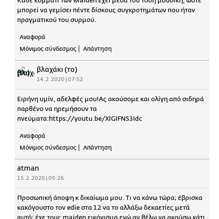
Κάθε κομμάτι των Maiden έχει μέσα του τόση μουσική, ώστε
μπορεί να γεμίσει πέντε δίσκους συγκροτημάτων που ήταν
πραγματικού του συρμού.
Αναφορά
Μόνιμος σύνδεσμος
Απάντηση
βλαχάκι (το)
14.2.2020 | 07:52
Ειρήνη υμίν, αδελφές μου!Ας ακούσομε και ολίγη από σιδηρά
παρθένο να ηρεμήσουν τα
πνεύματα:https://youtu.be/XlGIFNS3Idc
Αναφορά
Μόνιμος σύνδεσμος
Απάντηση
atman
15.2.2020 | 09:26
Προσωπική άποψη κ δικαίωμα μου. Τι να κάνω τώρα; έβρισκα
κακόγουστο τον edie στα 12 να το αλλάξω δεκαετίες μετά
αυτό; έχε τους maiden εικόνισμα εγώ αν θέλω να ακούσω κάτι