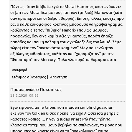
Πάντως, όταν διάβαζα εγώ το Μetal Hammer, σκοτωνόσαντε
οι fan των Metallica με τους fan των (μπλιαξ) Manowar (κάτι
σαν αριστεροί και οι δεξιοί, θαρρώ). Επίσης, άλλες εποχές προ
pc, ο κάθε κακόμοιρος κρετίνος μπορούσε να γράψει γράμμα
κράζοντας είτε τον "πίθηκο" Hendrix (που ως μαύρος,
προφανώς, δεν είχε καμία αξία γι' αυτούς, παρότι έπαιζε
παπάδες και που η παλάμη του αγκάλιαζε δις τον λαιμό, λέμε
τώρα) είτε τον "ακατανόητα καημένο" May που ενώ ήταν
αξιόλογος κιθαρίστας, καθόταν και "χαραμιζόταν" με την
"Φουστάρα" τον Mercury. Πολύ γλαφυρά τα θυμάμαι αυτά...
Αναφορά
Μόνιμος σύνδεσμος
Απάντηση
Προσωρινώς ο Ποκοπίκος
18.2.2020 | 09:56
Εγω ειμουνα με τα tribes iron maiden και blind guardian,
εκεινον τον tolkien δισκο πρεπει να είχα λιωσει ισα με τρεις
κασσετες κοπιες.... η γενια Judas Priest κτλ ήταν ηδη τα
κλασσικα τοτεμ που μονο βεβηλοι τα σπιλωνανε, το μονο που
μπορουσες να κανεις είναι να τα "ανακαλυψεις" και τα