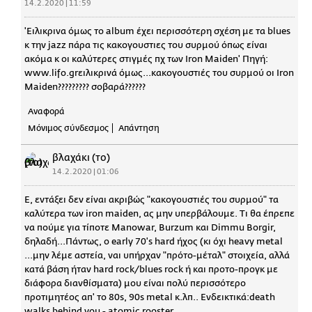
14.2.2020 | 11:59
'Ειλικρινα όμως το album έχει περισσότερη σχέση με τα blues
κ την jazz πάρα τις κακογουστιες του συρμού όπως είναι
ακόμα κ οι καλύτερες στιγμές πχ των Iron Maiden' Πηγή:
www.lifo.grειλικρινά όμως...κακογουστιές του συρμού οι Ιron
Maiden????????? σοβαρά??????
Αναφορά
Μόνιμος σύνδεσμος
Απάντηση
βλαχάκι (το)
14.2.2020 | 01:06
Ε, εντάξει δεν είναι ακριβώς "κακογουστιές του συρμού" τα
καλύτερα των iron maiden, ας μην υπερβάλουμε. Τι θα έπρεπε
να πούμε για τίποτε Μanowar, Burzum και Dimmu Borgir,
δηλαδή...Πάντως, o early 70's hard ήχος (κι όχι heavy metal
...μην λέμε αστεία, ναι υπήρχαν "πρότο-μέταλ" στοιχεία, αλλά
κατά βάση ήταν hard rock/blues rock ή και προτο-προγκ με
διάφορα διανθίσματα) μου είναι πολύ περισσότερο
προτιμητέος απ' το 80s, 90s metal κ.λπ.. Ενδεικτικά:death
walks behind you - atomic rooster