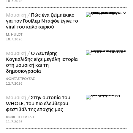
18.7.2026
Μουσική /
Πώς ένα ζεϊμπέκικο
για τον Γουίλεμ Νταφόε έγινε το
viral του καλοκαιριού
M. HULOT
18.7.2026
Μουσική /
Ο Λευτέρης
Κογκαλίδης είχε μεγάλη ιστορία
στη μουσική και τη
δημοσιογραφία
ΦΩΝΤΑΣ ΤΡΟΥΣΑΣ
12.7.2026
Μουσική /
Στην ουτοπία του
WHOLE, του πιο ελεύθερου
φεστιβάλ της εποχής μας
ΦΩΦΗ ΤΣΕΣΜΕΛΗ
11.7.2026