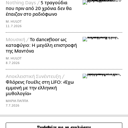
Nothing Days /
5 τραγούδια
που πριν από 20 χρόνια δεν θα
έπαιζαν στο ραδιόφωνο
M. HULOT
11.7.2026
Μουσική /
Το dancefloor ως
καταφύγιο: Η μεγάλη επιστροφή
της Μαντόνα
M. HULOT
8.7.2026
Αποκλειστική Συνέντευξη /
Φλόρενς Γουέλς στη LiFO: «Έχω
εμμονή με την ελληνική
μυθολογία»
ΜΑΡΙΑ ΠΑΠΠΑ
7.7.2026
Συνδεθείτε για να σχολιάσετε