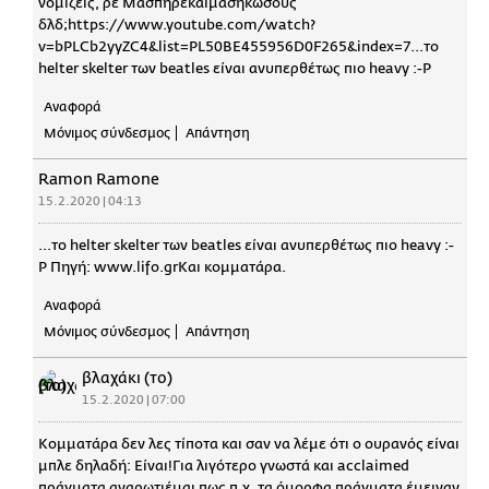
νομίζεις, ρε Μασπηρεκαιμασήκωσους
δλδ;https://www.youtube.com/watch?
v=bPLCb2yyZC4&list=PL50BE455956D0F265&index=7...το
helter skelter των beatles είναι ανυπερθέτως πιο heavy :-P
Αναφορά
Μόνιμος σύνδεσμος
Απάντηση
Ramon Ramone
15.2.2020 | 04:13
...το helter skelter των beatles είναι ανυπερθέτως πιο heavy :-
P Πηγή: www.lifo.grΚαι κομματάρα.
Αναφορά
Μόνιμος σύνδεσμος
Απάντηση
βλαχάκι (το)
15.2.2020 | 07:00
Κομματάρα δεν λες τίποτα και σαν να λέμε ότι ο ουρανός είναι
μπλε δηλαδή: Είναι!Για λιγότερο γνωστά και acclaimed
πράγματα αναρωτιέμαι πως π.χ. τα όμορφα πράγματα έμειναν