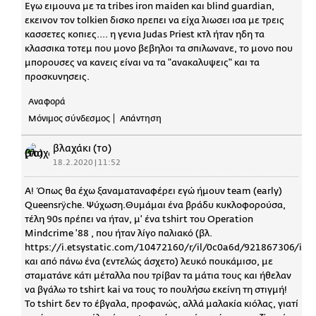
Εγω ειμουνα με τα tribes iron maiden και blind guardian,
εκεινον τον tolkien δισκο πρεπει να είχα λιωσει ισα με τρεις
κασσετες κοπιες.... η γενια Judas Priest κτλ ήταν ηδη τα
κλασσικα τοτεμ που μονο βεβηλοι τα σπιλωνανε, το μονο που
μπορουσες να κανεις είναι να τα "ανακαλυψεις" και τα
προσκυνησεις.
Αναφορά
Μόνιμος σύνδεσμος
Απάντηση
βλαχάκι (το)
18.2.2020 | 11:52
Α! Όπως θα έχω ξαναματαναφέρει εγώ ήμουν team (early)
Queensrÿche. Ψύχωση.Θυμάμαι ένα βράδυ κυκλοφορούσα,
τέλη 90s πρέπει να ήταν, μ' ένα tshirt του Οperation
Mindcrime '88 , που ήταν λίγο παλιακό (βλ.
https://i.etsystatic.com/10472160/r/il/0c0a6d/921867306/il_
και από πάνω ένα (εντελώς άσχετο) λευκό πουκάμισο, με
σταματάνε κάτι μέταλλα που τρίβαν τα μάτια τους και ήθελαν
να βγάλω το tshirt kai να τους το πουλήσω εκείνη τη στιγμή!
Το tshirt δεν το έβγαλα, προφανώς, αλλά μαλακία κιόλας, γιατί