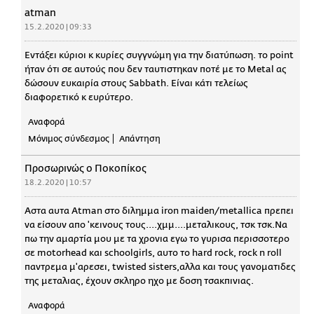
atman
15.2.2020 | 09:33
Εντάξει κύριοι κ κυρίες συγγνώμη για την διατύπωση. το point
ήταν ότι σε αυτούς που δεν ταυτιστηκαν ποτέ με το Metal ας
δώσουν ευκαιρία στους Sabbath. Είναι κάτι τελείως
διαφορετικό κ ευρύτερο.
Αναφορά
Μόνιμος σύνδεσμος
Απάντηση
Προσωρινώς ο Ποκοπίκος
18.2.2020 | 10:57
Αστα αυτα Atman στο διλημμα iron maiden/metallica πρεπει
να είσουν απο 'κεινους τους....χμμ....μεταλικους, τσκ τσκ.Να
πω την αμαρτία μου με τα χρονια εγω το γυρισα περισσοτερο
σε motorhead και schoolgirls, αυτο το hard rock, rock n roll
παντρεμα μ'αρεσει, twisted sisters,αλλα και τους γανοματιδες
της μεταλιας, έχουν σκληρο ηχο με δοση τσακπινιας.
Αναφορά