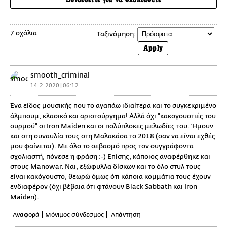
7 σχόλια
Ταξινόμηση:
Apply
smooth_criminal
14.2.2020 | 06:12
Ένα είδος μουσικής που το αγαπάω ιδιαίτερα και το συγκεκριμένο
άλμπουμ, κλασικό και αριστούργημα! Αλλά όχι "κακογουστιές του
συρμού" οι Iron Maiden και οι πολύπλοκες μελωδίες του. Ήμουν
και στη συναυλία τους στη Μαλακάσα το 2018 (σαν να είναι εχθές
μου φαίνεται). Με όλο το σεβασμό προς τον συγγράφοντα
σχολιαστή, πόνεσε η φράση :-) Επίσης, κάποιος αναφέρθηκε και
στους Manowar. Ναι, εξώφυλλα δίσκων και το όλο στυλ τους
είναι κακόγουστο, θεωρώ όμως ότι κάποια κομμάτια τους έχουν
ενδιαφέρον (όχι βέβαια ότι φτάνουν Black Sabbath και Iron
Maiden).
Αναφορά
Μόνιμος σύνδεσμος
Απάντηση