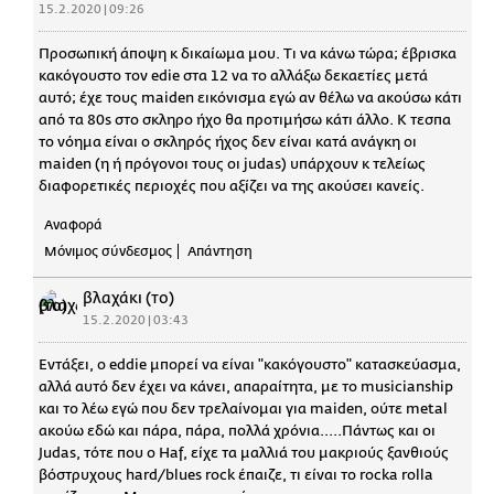
15.2.2020 | 09:26
Προσωπική άποψη κ δικαίωμα μου. Τι να κάνω τώρα; έβρισκα
κακόγουστο τον edie στα 12 να το αλλάξω δεκαετίες μετά
αυτό; έχε τους maiden εικόνισμα εγώ αν θέλω να ακούσω κάτι
από τα 80s στο σκληρο ήχο θα προτιμήσω κάτι άλλο. Κ τεσπα
το νόημα είναι ο σκληρός ήχος δεν είναι κατά ανάγκη οι
maiden (η ή πρόγονοι τους οι judas) υπάρχουν κ τελείως
διαφορετικές περιοχές που αξίζει να της ακούσει κανείς.
Αναφορά
Μόνιμος σύνδεσμος
Απάντηση
βλαχάκι (το)
15.2.2020 | 03:43
Εντάξει, o eddie μπορεί να είναι "κακόγουστο" κατασκεύασμα,
αλλά αυτό δεν έχει να κάνει, απαραίτητα, με το musicianship
και το λέω εγώ που δεν τρελαίνομαι για maiden, ούτε metal
ακούω εδώ και πάρα, πάρα, πολλά χρόνια.....Πάντως και οι
Judas, τότε που ο Haf, είχε τα μαλλιά του μακριούς ξανθιούς
βόστρυχους hard/blues rock έπαιζε, τι είναι το rocka rolla