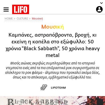
Παράκαμψη
προς
το
HOME
CULTURE
Μουσική
κυρίως
Μουσική
περιεχόμενο
Καμπάνες, αστραπόβροντα, βροχή, κι
εκείνη η κοπέλα στο εξώφυλλο: 50
χρόνια “Black Sabbath”, 50 χρόνια heavy
metal
Μισός αιώνας ακριβώς συμπληρώθηκε από το ιστορικό
ντεμπούτο ενός από τα πιο επιδραστικά ροκ συγκροτήματα σε
ολόκληρο το ροκ φάσμα - άλμπουμ που προκαλεί ακόμα δέος,
όπως και το απόκοσμο, εμβληματικό εξώφυλλό του.
LIFOTEAM