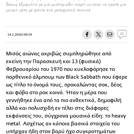
δέους εξώφυλλο με μια μυστηριώδη νεαρή γυναίκα να κρατά μια
μαύρη γάτα με φόντο ένα μεταφυσικό σκηνικό.
21
14.2.2020 | 00:59
Μισός αιώνας ακριβώς συμπληρώθηκε από
εκείνη την Παρασκευή και 13 (φυσικά)
Φεβρουαρίου του 1970 που κυκλοφόρησε το
παρθενικό άλμπουμ των Black Sabbath που έφερε
ως τίτλο το όνομά τους, προκαλώντας σοκ, δέος
και φόβο στο ροκ κοινό. Ήταν η μέρα που
γεννήθηκε ένα από τα πιο ανθεκτικά, δημοφιλή
αλλά και πολυσχιδή εν τέλει στις διάφορες
εκφάνσεις του, σύγχρονα μουσικά είδη: το heavy
metal. Ασχέτως αν κάποια βασικά στοιχεία του
υπήρχαν ήδη στον βαρύ ήχο συγκροτημάτων