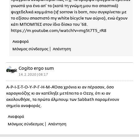
γνωστά για ένα απ' τα (κατά τη γνώμη μου πιο σπαστικά)
ψυχεδελικά κομμάτια (sf sorrow is born, που συγκρίνεται με
το εξίσου σπαστιστό my white bicycle των αύριο), ενώ έχουν
κάτι ΜΠΟΜΠΕΣ στον ίδιο δίσκο του '68.
https://m.youtube.com/watch?v=mg5t7T5_rR8
Αναφορά
Μόνιμος σύνδεσμος
Απάντηση
Cogito ergo sum
14.2.2020 | 08:17
Α-Ρ-Ι-Σ-Τ-Ο-Υ-Ρ-Γ-Η-Μ-ΑΌσα χρόνια κι αν πέρασαν, όσο
καραγκιόζης κι αν κατέληξε μετέπειτα ο Ozzy, ότι κι αν
ακολουθήσε, τα πρώτα άλμπουμ των Sabbath παραμένουν
σημεία αναφοράς.
Αναφορά
Μόνιμος σύνδεσμος
Απάντηση