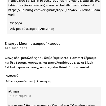
η μάνα μου εντέλει ή το σφεντούρησε ή το χάρισε, μαζί με ένα
tshirt με εξίσου παλιακίζον run to the hills των maiden (βλ.
https://i.pinimg.com/originals/4c/29/72/4c2972c8ba65daa73
well!
Αναφορά
Μόνιμος σύνδεσμος
Απάντηση
Έπαρχος Μασπηρεκαιμασήκωσους
14.2.2020 | 03:29
Όπως όλοι μεταλάδες που διαβάζαμε Metal Hammer ξέρουμε
και δεν έχουμε κουραστεί να επαναλαμβάνουμε, αν οι Black
Sabbath ήταν το heavy, τότε οι Judas Priest ήταν το metal.
Αναφορά
Μόνιμος σύνδεσμος
Απάντηση
atman
15.2.2020 | 09:30
Και σε αυτό θα συμφωνήσω αλλα από την άλλη πόση σχέση