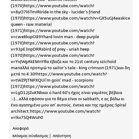
(1970)https://www.youtube.com/watch?
v=8yO7l6TmIRIride in the sky - lucider's friend
(1970)https://www.youtube.com/watch?v=GX5uGJ4easkice
queen - raw material
(1971)https://www.youtube.com/watch?
v=cwe8kspO89Yhard lovin man - deep purple
(1970)https://www.youtube.com/watch?
v=93pE3npDRRsbird of prey - uriah heep
(1970)https://www.youtube.com/watch?
v=YvJWgAkEMnYθα έβαζα και το 21st century szichoid
manαλλά προτιμώ το sailor's tale - king crimson (1971)και δη
μετά το 4:30!https://www.youtube.com/watch?
v=tWZPJTNPXQUi'm goin' mad - scorpions
(1972)https://www.youtube.com/watch?
v=LgD12JZuKNkκαι ο hard 60's ήχος είναι γαμάτος βέβαια
:-)...αλλά εφόσον για το θέμα είναι οι sabbath, ε ας βάλω κι
ένα αγαπημένο μου απ' αυτούς. ένεκα και της ημέρας:Spiral
architect:https://www.youtube.com/watch?
v=lkx7SQ4Wuh0
Αναφορά
Μόνιμος σύνδεσμος
Απάντηση