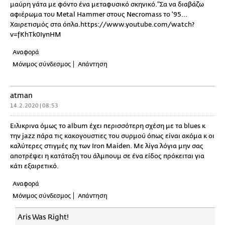
μαύρη γάτα με φόντο ένα μεταφυσικό σκηνικό."Σα να διαβάζω
αφιέρωμα του Metal Hammer στους Necromass το '95...
Χαιρετισμός στα όπλα.https://www.youtube.com/watch?
v=fKhTk0IynHM
Αναφορά
Μόνιμος σύνδεσμος
Απάντηση
atman
14.2.2020 | 08:53
Ειλικρινα όμως το album έχει περισσότερη σχέση με τα blues κ
την jazz πάρα τις κακογουστιες του συρμού όπως είναι ακόμα κ οι
καλύτερες στιγμές πχ των Iron Maiden. Με λίγα λόγια μην σας
αποτρέψει η κατάταξη του άλμπουμ σε ένα είδος πρόκειται για
κάτι εξαιρετικό.
Αναφορά
Μόνιμος σύνδεσμος
Απάντηση
Aris Was Right!