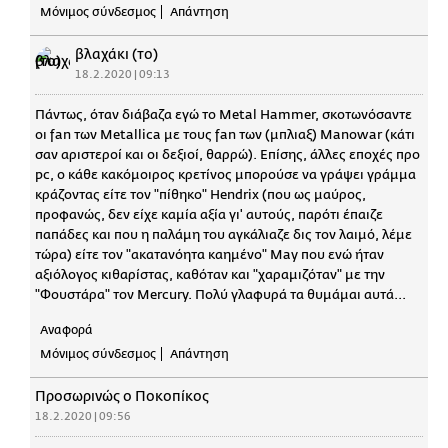
Μόνιμος σύνδεσμος
Απάντηση
βλαχάκι (το)
18.2.2020 | 09:13
Πάντως, όταν διάβαζα εγώ το Μetal Hammer, σκοτωνόσαντε
οι fan των Metallica με τους fan των (μπλιαξ) Manowar (κάτι
σαν αριστεροί και οι δεξιοί, θαρρώ). Επίσης, άλλες εποχές προ
pc, ο κάθε κακόμοιρος κρετίνος μπορούσε να γράψει γράμμα
κράζοντας είτε τον "πίθηκο" Hendrix (που ως μαύρος,
προφανώς, δεν είχε καμία αξία γι' αυτούς, παρότι έπαιζε
παπάδες και που η παλάμη του αγκάλιαζε δις τον λαιμό, λέμε
τώρα) είτε τον "ακατανόητα καημένο" May που ενώ ήταν
αξιόλογος κιθαρίστας, καθόταν και "χαραμιζόταν" με την
"Φουστάρα" τον Mercury. Πολύ γλαφυρά τα θυμάμαι αυτά...
Αναφορά
Μόνιμος σύνδεσμος
Απάντηση
Προσωρινώς ο Ποκοπίκος
18.2.2020 | 09:56