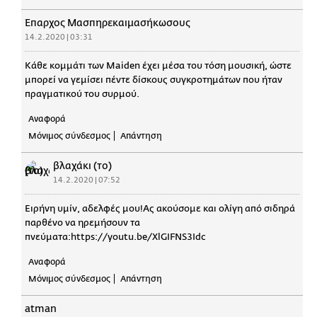
Έπαρχος Μασπηρεκαιμασήκωσους
14.2.2020 | 03:31
Κάθε κομμάτι των Maiden έχει μέσα του τόση μουσική, ώστε
μπορεί να γεμίσει πέντε δίσκους συγκροτημάτων που ήταν
πραγματικού του συρμού.
Αναφορά
Μόνιμος σύνδεσμος
Απάντηση
βλαχάκι (το)
14.2.2020 | 07:52
Ειρήνη υμίν, αδελφές μου!Ας ακούσομε και ολίγη από σιδηρά
παρθένο να ηρεμήσουν τα
πνεύματα:https://youtu.be/XlGIFNS3Idc
Αναφορά
Μόνιμος σύνδεσμος
Απάντηση
atman