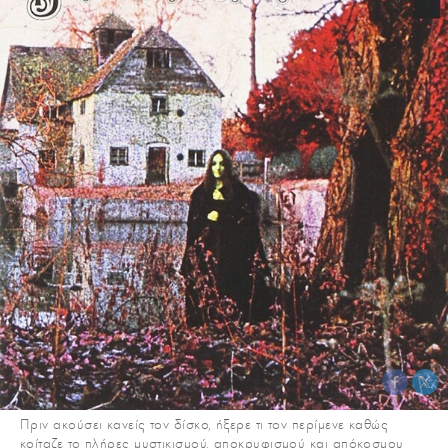
Πριν ακούσει κανείς τον δίσκο, ήξερε τι τον περίμενε καθώς
κοίταζε το πλήρες μυστικισμού, αποκρυφισμού και απόκοσμου