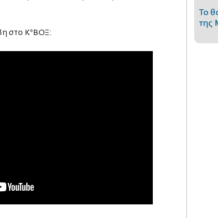
.
Το θ
της 
έβη στο Κ*ΒΟΞ: