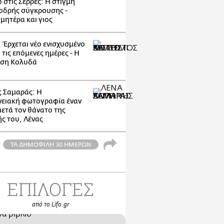
 στις Σέρρες: Η στιγμή
οδρής σύγκρουσης -
μητέρα και γιος
: Έρχεται νέο ενισχυσμένο
 τις επόμενες ημέρες - Η
ηση Κολυδά
 Σαμαράς: Η
νειακή φωτογραφία έναν
μετά τον θάνατο της
ς του, Λένας
ΤΑ ΔΗΜΟΦΙΛΗ 30 ΗΜΕΡΩΝ
ΕΠΙΛΟΓΕΣ
από το Lifo.gr