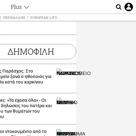
Plus
ς
Θέματα
ΠΕΡΙΒΆΛΛΟΝ
EUROPEAN LIFO
Συνεντεύξεις
ς
Videos
τα
Αφιερώματα
t
ΔΗΜΟΦΙΛΗ
Ζώδια
Εξομολογήσεις
Blogs
μη
ς Παράσχος: Στο
Οι Αθηναίοι
ς
μείο ξανά ο ηθοποιός για
Απώλειες
ία κατά του καρκίνου
Lgbtqi+
Επιλογές
ες: «Τα έχασα όλα» - Οι
 δηλώσεις του πατέρα και
υ των θυμάτων του
ου
εο ντοκουμέντο από το