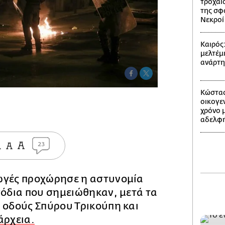
τροχαίο
της σφ
Νεκροί 
Καιρός
μελτέμι
ανάρτ
Κώστας
οικογε
χρόνο 
αδελφή
23
ωγές προχώρησε η αστυνομία
σόδια που σημειώθηκαν, μετά τα
 οδούς Σπύρου Τρικούπη και
άρχεια.