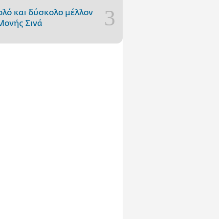
ολό και δύσκολο μέλλον
Μονής Σινά