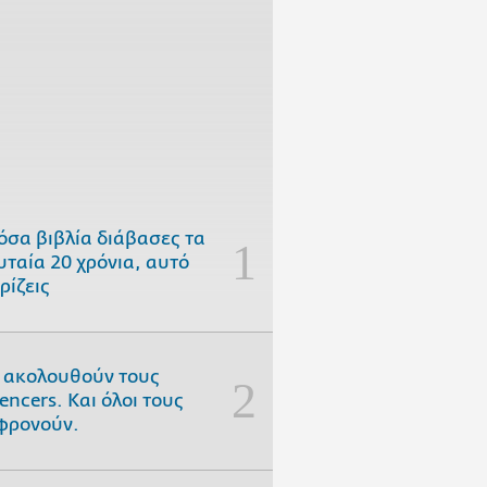
όσα βιβλία διάβασες τα
υταία 20 χρόνια, αυτό
ρίζεις
 ακολουθούν τους
uencers. Και όλοι τους
φρονούν.