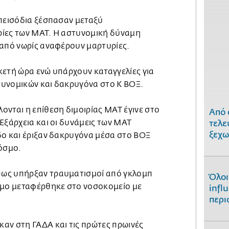
επεισόδια ξέσπασαν μεταξύ
ρίες των ΜΑΤ. H αστυνομική δύναμη
 από νωρίς αναφέρουν μαρτυρίες.
κετή ώρα ενώ υπάρχουν καταγγελίες για
υνομικών και δακρυγόνα στο Κ ΒΟΞ.
νται η επίθεση διμοιρίας ΜΑΤ έγινε στο
Από 
Εξάρχεια και οι δυνάμεις των ΜΑΤ
τελε
ξεχω
δο και έριξαν δακρυγόνα μέσα στο ΒΟΞ
κόσμο.
ως υπήρξαν τραυματισμοί από γκλομπ
Όλοι
ομο μεταφέρθηκε στο νοσοκομείο με
infl
περι
αν στη ΓΑΔΑ και τις πρώτες πρωινές