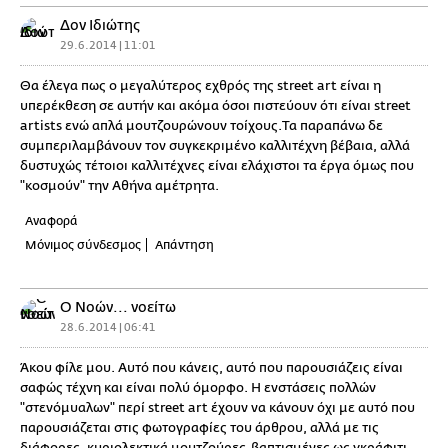
Δον Ιδιώτης
29.6.2014 | 11:01
Θα έλεγα πως ο μεγαλύτερος εχθρός της street art είναι η
υπερέκθεση σε αυτήν και ακόμα όσοι πιστεύουν ότι είναι street
artists ενώ απλά μουτζουρώνουν τοίχους.Τα παραπάνω δε
συμπεριλαμβάνουν τον συγκεκριμένο καλλιτέχνη βέβαια, αλλά
δυστυχώς τέτοιοι καλλιτέχνες είναι ελάχιστοι τα έργα όμως που
"κοσμούν" την Αθήνα αμέτρητα.
Αναφορά
Μόνιμος σύνδεσμος
Απάντηση
Ο Νοών... νοείτω
28.6.2014 | 06:41
Άκου φίλε μου. Αυτό που κάνεις, αυτό που παρουσιάζεις είναι
σαφώς τέχνη και είναι πολύ όμορφο. Η ενστάσεις πολλών
"στενόμυαλων" περί street art έχουν να κάνουν όχι με αυτό που
παρουσιάζεται στις φωτογραφίες του άρθρου, αλλά με τις
διάφορες, κυριολεκτικά μουτζούρες-βαπτισμένες ως γκράφιτι