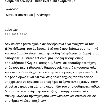
άνθρωποι λέω εγώ. Ποίος έχει δίκιο αναρωτιέμαι...
Αναφορά
Μόνιμος σύνδεσμος
Απάντηση
adostav
28.6.2014 | 12:06
Δεν θα έγραφα το σχόλιο αν δεν έβρισκα λίγο ενοχλητικό τον
τίτλο-δήλωση- του άρθρου….Εγώ αυτό που βρίσκω συντηρητικό
και στενόμυαλο είναι η άκριτη αποδοχή ή η άκριτη απόρριψη του
οτιδήποτε…Η street art είναι μια μορφή τέχνης όπως
οποιαδήποτε άλλη. Και όπως συμβαίνει σε οποιαδήποτε τέχνη,
υπάρχουν πέντε ιδιοφυείς δημιουργοί, καμμιά εικοσαριά καλοί,
και εκατοντάδες άσχετοι που επιμένουν χωρίς καμμιά ελπίδα. Η
διαφορά όμως είναι ότι ενώ στις άλλες τέχνες, τίποτα δεν σε
υποχρεώνει να έρχεσαι σε επαφή με τα έργα των ασχέτων, στην
street art τρώς στη μάπα τα σκουπίδια του οποιουδήποτε, καθώς
"κοσμούν" την πόλη στην οποία ζείς….Υπάρχει τίποτα πιο
στενόμυαλο για την τέχνη από καταναγκαστικές επισκέψεις σε
υπαίθριες γκαλερί ασχέτων?