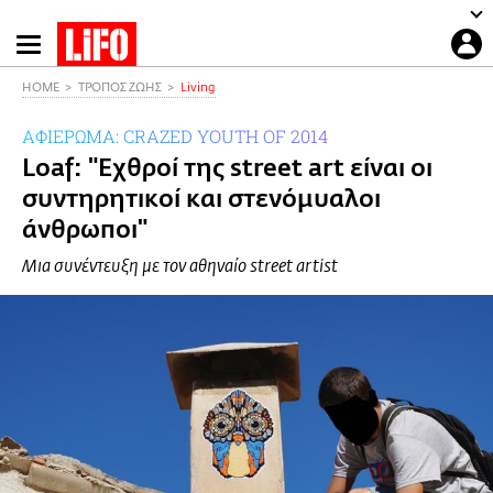
Παράκαμψη
προς
το
HOME
ΤΡΟΠΟΣ ΖΩΗΣ
Living
κυρίως
ΑΦΙΕΡΩΜΑ: CRAZED YOUTH OF 2014
περιεχόμενο
Loaf: "Εχθροί της street art είναι οι
συντηρητικοί και στενόμυαλοι
άνθρωποι"
Μια συνέντευξη με τον αθηναίο street artist