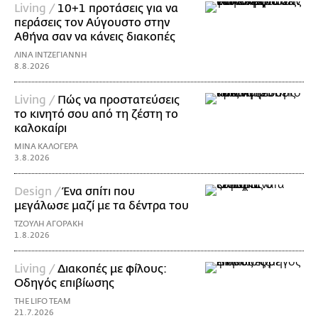
Living /
10+1 προτάσεις για να
περάσεις τον Αύγουστο στην
Αθήνα σαν να κάνεις διακοπές
ΛΙΝΑ ΙΝΤΖΕΓΙΑΝΝΗ
8.8.2026
Living /
Πώς να προστατεύσεις
το κινητό σου από τη ζέστη το
καλοκαίρι
ΜΙΝΑ ΚΑΛΟΓΕΡΑ
3.8.2026
Design /
Ένα σπίτι που
μεγάλωσε μαζί με τα δέντρα του
ΤΖΟΥΛΗ ΑΓΟΡΑΚΗ
1.8.2026
Living /
Διακοπές με φίλους:
Οδηγός επιβίωσης
THE LIFO TEAM
21.7.2026