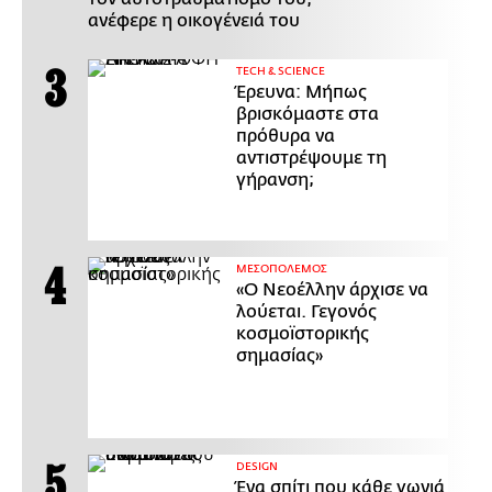
ανέφερε η οικογένειά του
ΤECH & SCIENCE
Έρευνα: Μήπως
βρισκόμαστε στα
πρόθυρα να
αντιστρέψουμε τη
γήρανση;
ΜΕΣΟΠΟΛΕΜΟΣ
«Ο Νεοέλλην άρχισε να
λούεται. Γεγονός
κοσμοϊστορικής
σημασίας»
DESIGN
Ένα σπίτι που κάθε γωνιά