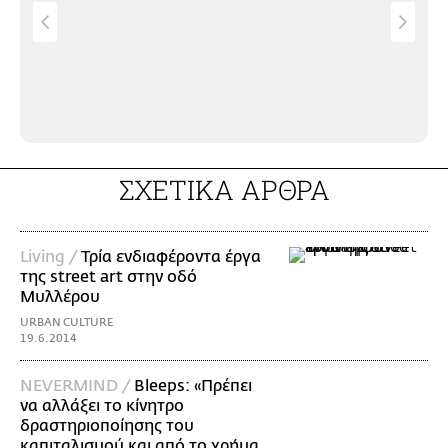
Mελ
στε
Αθή
ΣΧΕΤΙΚΑ ΑΡΘΡΑ
Living /
Τρία ενδιαφέροντα έργα
της street art στην οδό
Μυλλέρου
URBAN CULTURE
19.6.2014
NEVERMIND /
Bleeps: «Πρέπει
να αλλάξει το κίνητρο
δραστηριοποίησης του
καπιταλισμού και από το χρήμα