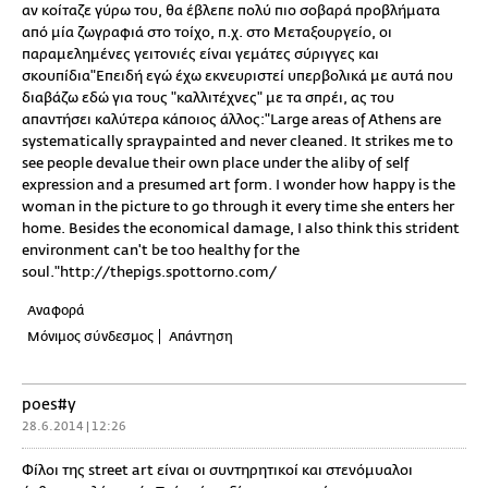
αν κοίταζε γύρω του, θα έβλεπε πολύ πιο σοβαρά προβλήματα
από μία ζωγραφιά στο τοίχο, π.χ. στο Μεταξουργείο, οι
παραμελημένες γειτονιές είναι γεμάτες σύριγγες και
σκουπίδια"Επειδή εγώ έχω εκνευριστεί υπερβολικά με αυτά που
διαβάζω εδώ για τους "καλλιτέχνες" με τα σπρέι, ας του
απαντήσει καλύτερα κάποιος άλλος:"Large areas of Athens are
systematically spraypainted and never cleaned. It strikes me to
see people devalue their own place under the aliby of self
expression and a presumed art form. I wonder how happy is the
woman in the picture to go through it every time she enters her
home. Besides the economical damage, I also think this strident
environment can't be too healthy for the
soul."http://thepigs.spottorno.com/
Αναφορά
Μόνιμος σύνδεσμος
Απάντηση
poes#y
28.6.2014 | 12:26
Φίλοι της street art είναι οι συντηρητικοί και στενόμυαλοι