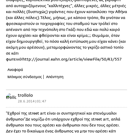
από αυτοχριζόμενους "καλλιτέχνες", άλλες μικρές, άλλες μέτριές
και πολλές (δυστυχώς) γιγάντιες που έχουν κατακλύσει την Αθήνα
(και άλλες πόλεις).Τέλος, μήπως, με κάποιο τρόπο, θα γινόταν να
φρεσκαριστούν οι τοιχογραφίες του σταθμού των τρόλεϊ στο
απέναντι από την τεχνόπολη στο Γκάζι που εδώ και πολύ καιρό
έχουν αρχίσει και φθείρονται και είναι κρίμα;;; Θυμάμαι, όταν
είχαν δημιουργηθεί, το πόσο καλή εντύπωση μου είχαν κάνει (και
ακόμη μου αρέσουν), μεταμορφώνοντας το γκρίζο αστικό τοπίο
σε κάτι
φωτεινό!http://journal.eahn.org/article/viewFile/50/43/557
Αναφορά
Μόνιμος σύνδεσμος
Απάντηση
trollolo
28.6.2014 | 01:47
"Εχθροί της street art είναι οι συντηρητικοί και στενόμυαλοι
άνθρωποι"Δε νομίζω ότι υπάρχουν εχθροί της street art, απλά
άνθρωποι που τους αρέσει και άνθρωποι που δεν τους αρέσει.
Δεν έχει το δικαίωμα ένας άνθρωπος να μην του αρέσει κάτι