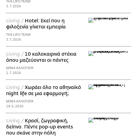
THE LIFO TEAM
3.7.2026
Living /
Hotel: Εκεί που η
φιλοξενία γίνεται εμπειρία
THE LIFO TEAM
3.7.2026
Living /
10 καλοκαιρινά στέκια
όπου μαζεύονται οι πάντες
ΜΙΝΑ ΚΑΛΟΓΕΡΑ
2.7.2026
Living /
Χωράει όλο το αθηναϊκό
night life σε μια εφαρμογή;
ΜΙΝΑ ΚΑΛΟΓΕΡΑ
18.6.2026
Living /
Κρασί, ζωγραφική,
δείπνο. Πέντε pop-up events
που σκάνε στην πόλη