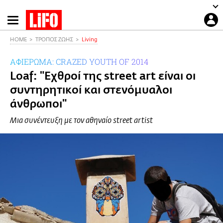
Παράκαμψη
προς
το
HOME
ΤΡΟΠΟΣ ΖΩΗΣ
Living
κυρίως
ΑΦΙΕΡΩΜΑ: CRAZED YOUTH OF 2014
περιεχόμενο
Loaf: "Εχθροί της street art είναι οι
συντηρητικοί και στενόμυαλοι
άνθρωποι"
Μια συνέντευξη με τον αθηναίο street artist