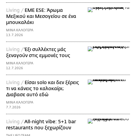
Living /
EME ESE: Άρωμα
Μεξικού και Μεσογείου σε ένα
μπουκαλάκι
ΜΙΝΑ ΚΑΛΟΓΕΡΑ
13.7.2026
Living /
Έξι συλλέκτες μάς
ξεναγούν στις εμμονές τους
ΜΙΝΑ ΚΑΛΟΓΕΡΑ
12.7.2026
Living /
Είσαι solo και δεν ξέρεις
τι να κάνεις το καλοκαίρι;
Διαβασε αυτό εδώ
ΜΙΝΑ ΚΑΛΟΓΕΡΑ
7.7.2026
Living /
All-night vibe: 5+1 bar
restaurants που ξεχωρίζουν
THE LIFO TEAM