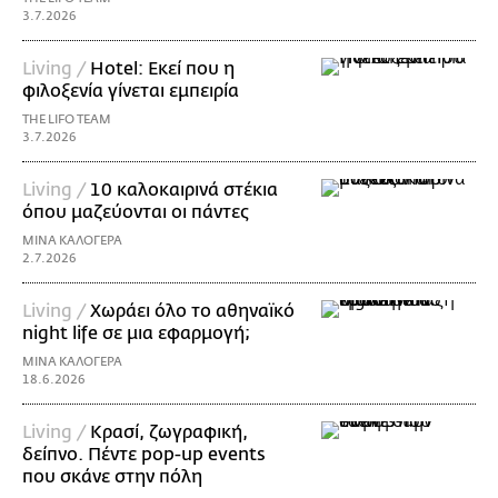
3.7.2026
Living /
Hotel: Εκεί που η
φιλοξενία γίνεται εμπειρία
THE LIFO TEAM
3.7.2026
Living /
10 καλοκαιρινά στέκια
όπου μαζεύονται οι πάντες
ΜΙΝΑ ΚΑΛΟΓΕΡΑ
2.7.2026
Living /
Χωράει όλο το αθηναϊκό
night life σε μια εφαρμογή;
ΜΙΝΑ ΚΑΛΟΓΕΡΑ
18.6.2026
Living /
Κρασί, ζωγραφική,
δείπνο. Πέντε pop-up events
που σκάνε στην πόλη