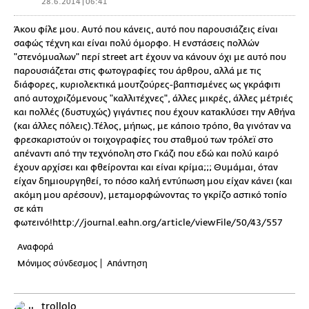
28.6.2014 | 06:41
Άκου φίλε μου. Αυτό που κάνεις, αυτό που παρουσιάζεις είναι
σαφώς τέχνη και είναι πολύ όμορφο. Η ενστάσεις πολλών
"στενόμυαλων" περί street art έχουν να κάνουν όχι με αυτό που
παρουσιάζεται στις φωτογραφίες του άρθρου, αλλά με τις
διάφορες, κυριολεκτικά μουτζούρες-βαπτισμένες ως γκράφιτι
από αυτοχριζόμενους "καλλιτέχνες", άλλες μικρές, άλλες μέτριές
και πολλές (δυστυχώς) γιγάντιες που έχουν κατακλύσει την Αθήνα
(και άλλες πόλεις).Τέλος, μήπως, με κάποιο τρόπο, θα γινόταν να
φρεσκαριστούν οι τοιχογραφίες του σταθμού των τρόλεϊ στο
απέναντι από την τεχνόπολη στο Γκάζι που εδώ και πολύ καιρό
έχουν αρχίσει και φθείρονται και είναι κρίμα;;; Θυμάμαι, όταν
είχαν δημιουργηθεί, το πόσο καλή εντύπωση μου είχαν κάνει (και
ακόμη μου αρέσουν), μεταμορφώνοντας το γκρίζο αστικό τοπίο
σε κάτι
φωτεινό!http://journal.eahn.org/article/viewFile/50/43/557
Αναφορά
Μόνιμος σύνδεσμος
Απάντηση
trollolo