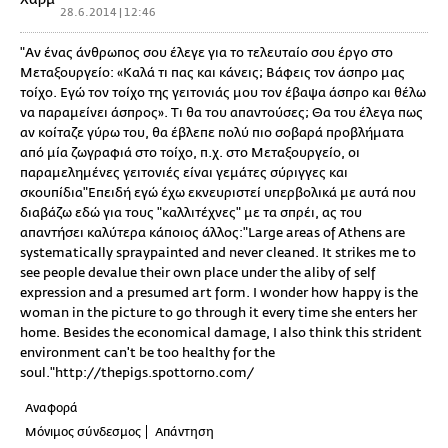
28.6.2014 | 12:46
"Αν ένας άνθρωπος σου έλεγε για το τελευταίο σου έργο στο
Μεταξουργείο: «Καλά τι πας και κάνεις; Βάφεις τον άσπρο μας
τοίχο. Εγώ τον τοίχο της γειτονιάς μου τον έβαψα άσπρο και θέλω
να παραμείνει άσπρος». Τι θα του απαντούσες; Θα του έλεγα πως
αν κοίταζε γύρω του, θα έβλεπε πολύ πιο σοβαρά προβλήματα
από μία ζωγραφιά στο τοίχο, π.χ. στο Μεταξουργείο, οι
παραμελημένες γειτονιές είναι γεμάτες σύριγγες και
σκουπίδια"Επειδή εγώ έχω εκνευριστεί υπερβολικά με αυτά που
διαβάζω εδώ για τους "καλλιτέχνες" με τα σπρέι, ας του
απαντήσει καλύτερα κάποιος άλλος:"Large areas of Athens are
systematically spraypainted and never cleaned. It strikes me to
see people devalue their own place under the aliby of self
expression and a presumed art form. I wonder how happy is the
woman in the picture to go through it every time she enters her
home. Besides the economical damage, I also think this strident
environment can't be too healthy for the
soul."http://thepigs.spottorno.com/
Αναφορά
Μόνιμος σύνδεσμος
Απάντηση