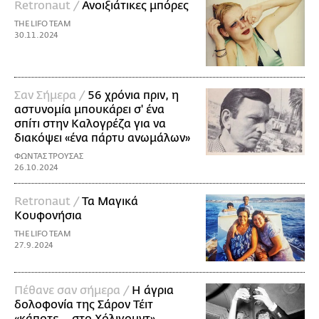
Retronaut /
Ανοιξιάτικες μπόρες
THE LIFO TEAM
30.11.2024
Σαν Σήμερα /
56 χρόνια πριν, η
αστυνομία μπουκάρει σ' ένα
σπίτι στην Καλογρέζα για να
διακόψει «ένα πάρτυ ανωμάλων»
ΦΩΝΤΑΣ ΤΡΟΥΣΑΣ
26.10.2024
Retronaut /
Τα Mαγικά
Κουφονήσια
THE LIFO TEAM
27.9.2024
Πέθανε σαν σήμερα /
Η άγρια
δολοφονία της Σάρον Τέιτ
«κάποτε... στο Χόλιγουντ»