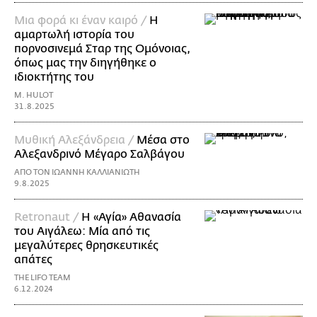
Μια φορά κι έναν καιρό /
H
αμαρτωλή ιστορία του
πορνοσινεμά Σταρ της Ομόνοιας,
όπως μας την διηγήθηκε ο
ιδιοκτήτης του
M. HULOT
31.8.2025
Μυθική Αλεξάνδρεια /
Μέσα στο
Αλεξανδρινό Μέγαρο Σαλβάγου
ΑΠΟ ΤΟΝ ΙΩΑΝΝΗ ΚΑΛΛΙΑΝΙΩΤΗ
9.8.2025
Retronaut /
H «Αγία» Αθανασία
του Αιγάλεω: Μία από τις
μεγαλύτερες θρησκευτικές
απάτες
THE LIFO TEAM
6.12.2024