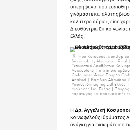
υπερήφανοι που ευαισθητ
γινόμαστε καταλύτης βιώσ
καλύτερο αύριο», είπε χαρ
Διευθύντρια Επικοινωνίας 
Ελλάς.
Ήρα Κατσούδα, stand-up com
Sustainability Hackathon Final
Eκτελεστική Διευθύντρια Κοινω
Λασκαρίδης | η νικήτρια ομάδα
Co-founder, Φένια Σούρλα Co-f
Analyst) | Βασιλική Αδαμίδου, Δ
Υπευθυνότητας της Lidl Ελλάς 
Διοίκησης Lidl Ελλάς | Σπύρο
παραγωγός και παρουσιαστής του
Δρ. Αγγελική Κοσμοπο
Η
Κοινωφελούς Ιδρύματος Αθ
ανάγκη για ενσωμάτωση τω