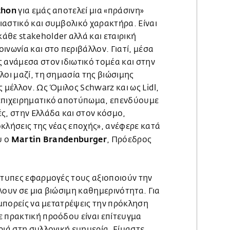
thon
για εμάς αποτελεί μια «πράσινη»
ιαστικό και συμβολικό χαρακτήρα. Είναι
άθε stakeholder αλλά και εταιρική
ινωνία και στο περιβάλλον. Γιατί, μέσα
 ανάμεσα στον ιδιωτικό τομέα και στην
λοι μαζί, τη σημασία της βιώσιμης
ς μέλλον. Ως Όμιλος Schwarz και ως Lidl,
 επιχειρηματικό αποτύπωμα, επενδύουμε
ς, στην Ελλάδα και στον κόσμο,
κλήσεις της νέας εποχής», ανέφερε κατά
Martin Brandenburger
υ ο
, Πρόεδρος
ότυπες εφαρμογές τους αξιοποιούν την
λουν σε μια βιώσιμη καθημερινότητα. Για
α μπορείς να μετατρέψεις την πρόκληση
ε πρακτική προόδου είναι επίτευγμα
ριά στη συλλογική ευημερία. Είμαστε