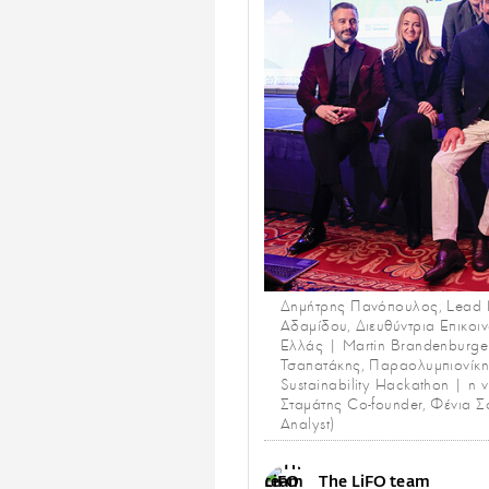
Δημήτρης Πανόπουλος, Lead Me
Αδαμίδου, Διευθύντρια Επικοιν
Ελλάς | Martin Brandenburge
Τσαπατάκης, Παραολυμπιονίκ
Sustainability Hackathon | η
Σταμάτης Co-founder, Φένια Σ
Analyst)
The LiFO team