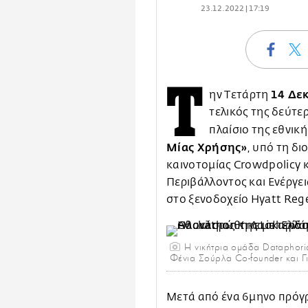
23.12.2022 | 17:19
Τ
14 Δε
ην Τετάρτη
τελικός της δεύτε
πλαίσιο της εθνικ
Μίας Χρήσης»
, υπό τη δι
καινοτομίας Crowdpolicy κ
Περιβάλλοντος και Ενέργε
στο ξενοδοχείο Ηyatt Rege
H νικήτρια ομάδα Dataphori
Φένια Σούρλα Co-founder και Γι
Mετά από ένα 6μηνο πρόγρ