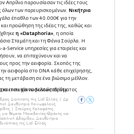
ν Απρίλιο παρουσίασαν τις ιδέες τους
Νικήτρια
ις όλων των παρευρισκομένων.
γάλο έπαθλο των 40.000€ για την
 και προώθηση της ιδέας της, καθώς και
η «Dataphoria»
είχθηκε
, η οποία
άσιο Σταμάτη και τη Φένια Σούρλα. Η
-a-Service υπηρεσίες για εταιρείες και
ήσουν, να επιταχύνουν και να
ους προς την αειφορία. Σκοπός της
 την αειφορία στο DNA κάθε επιχείρησης,
ας τη μετάβαση σε ένα βιώσιμο μέλλον.
δρος Διοίκησης της Lidl Ελλάς | Δρ.
τική Διευθύντρια Κοινωφελούς
ρίδης | Σταύρος Καλαφάτης,
 για θέματα Μακεδονίας-Θράκης και
ασιλική Αδαμίδου, Διευθύντρια
θυνότητας της Lidl Ελλάς