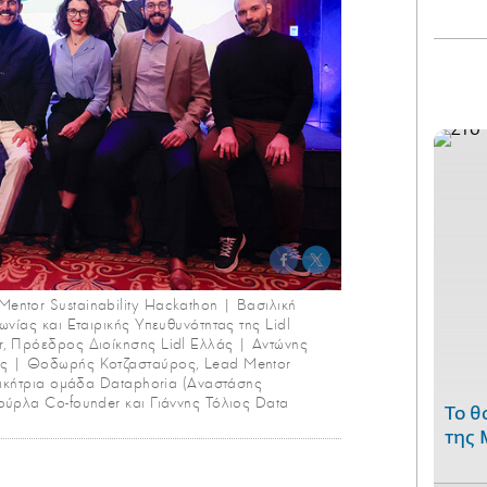
ntor Sustainability Hackathon | Βασιλική
ωνίας και Εταιρικής Υπευθυνότητας της Lidl
r, Πρόεδρος Διοίκησης Lidl Ελλάς | Αντώνης
ης | Θοδωρής Κοτζασταύρος, Lead Mentor
 νικήτρια ομάδα Dataphoria (Αναστάσης
ούρλα Co-founder και Γιάννης Τόλιος Data
Το θ
της 