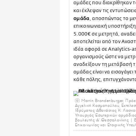
ομάδες που διακρίθηκαν το
και έκλεψαν τις εντυπώσε
ομάδα
, αποσπώντας το με
επικοινωνιακή υποστήριξη
5.000€ σε μετρητά, αναδ
αποτελείται από τον Αναστ
ιδέα αφορά σε Analytics-as
οργανισμούς ώστε να μετρ
αναδείξουν τη μετάβασή τ
ομάδας είναι να εισαγάγει
κάθε πόλης, επιτυγχάνοντ
Martin Brandenburger, Πρόε
Αγγελική Κοσμοπούλου, Eκτελεσ
Ιδρύματος Αθανάσιος Κ. Λασκα
Υπουργός Εσωτερικών αρμόδιος
βουλευτής Α’ Θεσσαλονίκης | Β
Επικοινωνίας και Εταιρικής Υπευ