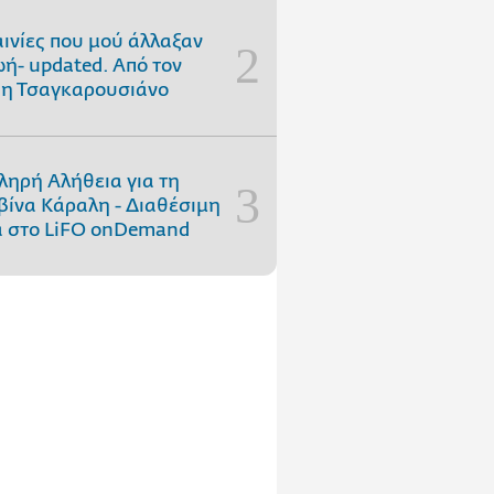
αινίες που μού άλλαξαν
ωή- updated. Aπό τον
η Τσαγκαρουσιάνο
ληρή Αλήθεια για τη
ίνα Κάραλη - Διαθέσιμη
 στo LiFO onDemand