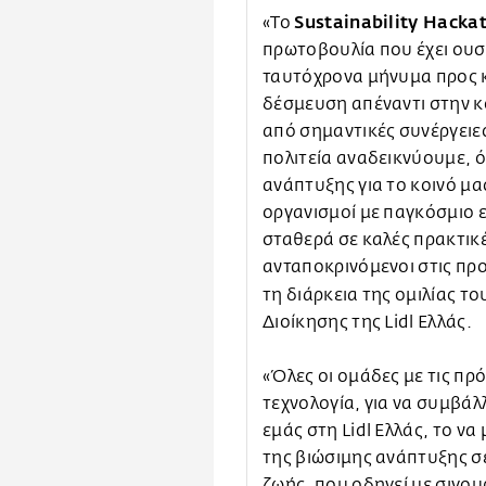
Sustainability Hacka
«Το
πρωτοβουλία που έχει ουσ
ταυτόχρονα μήνυμα προς κ
δέσμευση απέναντι στην κο
από σημαντικές συνέργειες
πολιτεία αναδεικνύουμε, ό
ανάπτυξης για το κοινό μα
οργανισμοί με παγκόσμιο
σταθερά σε καλές πρακτικέ
ανταποκρινόμενοι στις προ
τη διάρκεια της ομιλίας το
Διοίκησης της Lidl Ελλάς.
«Όλες οι ομάδες με τις πρ
τεχνολογία, για να συμβάλ
εμάς στη Lidl Ελλάς, το ν
της βιώσιμης ανάπτυξης σ
ζωής, που οδηγεί με σιγου