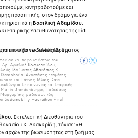
οποιούμε, κινητροδοτούμε και
ιμης προοπτικής, στον δρόμο για ένα
Βασιλική Αδαμίδου
ακτηριστικά η
,
και Εταιρικής Υπευθυνότητας της Lidl
edian και παρουσιάστρια του
 | Δρ. Αγγελική Κοσμοπούλου,
φελούς Ιδρύματος Αθανάσιος Κ.
 Dataphoria (Αναστάσης Σταμάτης
ounder και Γιάννης Τόλιος Data
ιευθύντρια Επικοινωνίας και Εταιρικής
| Martin Brandenburger, Πρόεδρος
ς Μαργαρίτης, ραδιοφωνικός
 Sustainability Hackathon Final
ύλου
, Εκτελεστική Διευθύντρια του
ανασίου Κ. Λασκαρίδη, τόνισε: «Η
ν αρχών της βιωσιμότητας στη ζωή μας