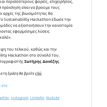
και περισσότερους φορείς, επιχειρήσεις,
Η πρόκληση είναι να βρούμε τους
ι αρχές της βιωσιμότητας θα
o Sustainability Hackathon έδωσε την
ομάδες να αξιοποιήσουν την καινοτομία
ίνοντας εφαρμόσιμες λύσεις
 καλό».
ψη του τελικού, καθώς και την
ility Hackathon στο σύνολό του,
Σωτήρης Δανέζης
ατογραφιστής
.
α τη δράση θα βρείτε
εδώ
.
ι στα:
witter
,
Instagram
,
Linkedin
,
Youtube