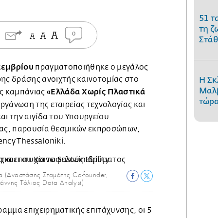
51 τ
τη ζ
0
Στάθ
κεμβρίου
πραγματοποιήθηκε ο μεγάλος
ρης δράσης ανοιχτής καινοτομίας στο
Η Σκ
Μαλβ
«Ελλάδα Χωρίς Πλαστικά
ής καμπάνιας
τώρα
οργάνωση της εταιρείας τεχνολογίας και
αι την αιγίδα του Υπουργείου
ιας, παρουσία θεσμικών εκπροσώπων,
ncy Thessaloniki.
a (Αναστάσης Σταμάτης Co-founder,
άννης Τόλιος Data Analyst)
αμμα επιχειρηματικής επιτάχυνσης, οι 5