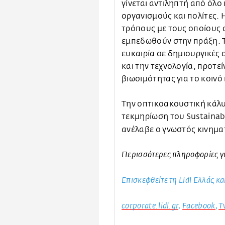
γίνεται αντιληπτή από όλο 
οργανισμούς και πολίτες. 
τρόπους με τους οποίους ο
εμπεδωθούν στην πράξη. T
ευκαιρία σε δημιουργικές 
και την τεχνολογία, προτε
βιωσιμότητας για το κοινό
Την οπτικοακουστική κάλυ
τεκμηρίωση του Sustainab
ανέλαβε ο γνωστός κινημ
Περισσότερες πληροφορίες γι
Επισκεφθείτε τη Lidl Ελλάς κα
corporate.lidl.gr
,
Facebook
,
T