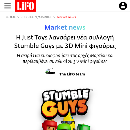
Παράκαμψη
προς
το
HOME
ΕΠΙΧΕΙΡΕΙΝ/MARKET
Market news
κυρίως
Market news
περιεχόμενο
H Just Toys λανσάρει νέα συλλογή
Stumble Guys με 3D Μini φιγούρες
Η σειρά 1 θα κυκλοφορήσει στις αρχές Μαρτίου και
περιλαμβάνει συνολικά 26 3D Mini φιγούρες
The LiFO team