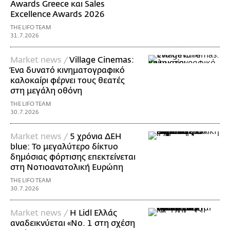
Awards Greece και Sales
Excellence Awards 2026
THE LIFO TEAM
31.7.2026
Market news /
Village Cinemas:
Ένα δυνατό κινηματογραφικό
καλοκαίρι φέρνει τους θεατές
στη μεγάλη οθόνη
THE LIFO TEAM
30.7.2026
Market news /
5 χρόνια ΔΕΗ
blue: Το μεγαλύτερο δίκτυο
δημόσιας φόρτισης επεκτείνεται
στη Νοτιοανατολική Ευρώπη
THE LIFO TEAM
30.7.2026
Market news /
Η Lidl Ελλάς
αναδεικνύεται «Νo. 1 στη σχέση