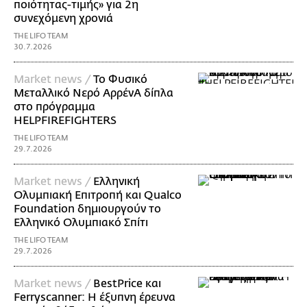
ποιότητας-τιμής» για 2η
συνεχόμενη χρονιά
THE LIFO TEAM
30.7.2026
Market news /
Το Φυσικό
Μεταλλικό Νερό ΑρρένΑ δίπλα
στο πρόγραμμα
HELPFIREFIGHTERS
THE LIFO TEAM
29.7.2026
Market news /
Ελληνική
Ολυμπιακή Επιτροπή και Qualco
Foundation δημιουργούν το
Ελληνικό Ολυμπιακό Σπίτι
THE LIFO TEAM
29.7.2026
Market news /
BestPrice και
Ferryscanner: Η έξυπνη έρευνα