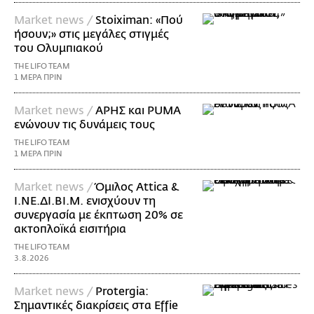
Market news /
Stoiximan: «Πού
ήσουν;» στις μεγάλες στιγμές
του Ολυμπιακού
THE LIFO TEAM
1 ΜΕΡΑ ΠΡΙΝ
Market news /
ΑΡΗΣ και PUMA
ενώνουν τις δυνάμεις τους
THE LIFO TEAM
1 ΜΕΡΑ ΠΡΙΝ
Market news /
Όμιλος Attica &
Ι.ΝΕ.ΔΙ.ΒΙ.Μ. ενισχύουν τη
συνεργασία με έκπτωση 20% σε
ακτοπλοϊκά εισιτήρια
THE LIFO TEAM
3.8.2026
Market news /
Protergia:
Σημαντικές διακρίσεις στα Effie