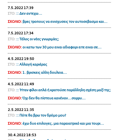
ΑΜΠΑ
7.5.2022 17:39
ΣΤΟ:
:: Δεν αντεχω...
PRINT
ΣΧΟΛΙΟ:
βρες τροπους να ενισχυσεις τον αυτοσεβασμο και...
7.5.2022 17:34
ΣΤΟ:
:: Τέλος οι νέες γνωριμίες;
ΣΧΟΛΙΟ:
οι κατω των 30 μου ειναι αδιαφορι ειτε ειναι σε...
4.5.2022 19:50
ΣΤΟ:
:: Αλλαγή καριέρας
ΣΧΟΛΙΟ:
1. βρισκεις αλλη δουλεια...
4.5.2022 11:49
ΣΤΟ:
:: Ήταν φίλοι απλά ή κρατούσε παράλληλη σχέση μαζί της;
ΣΧΟΛΙΟ:
Όχι δεν θα πίστευα κανέναν...σορρυ...
2.5.2022 11:35
ΣΤΟ:
:: Πότε θα βρω τον δρόμο μου?
ΣΧΟΛΙΟ:
έχω δυο επιλογες, μια παραιατρικό και μια τουρι...
30.4.2022 18:53