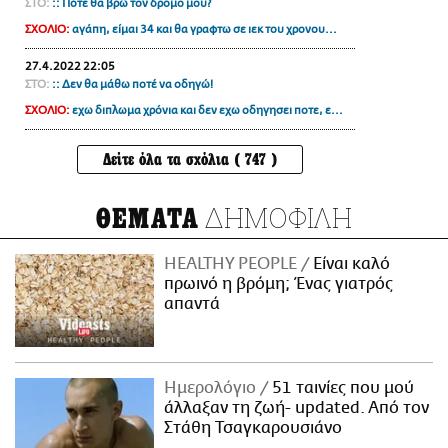
ΣΤΟ:
:: Πότε θα βρω τον δρόμο μου?
ΣΧΟΛΙΟ:
αγάπη, είμαι 34 και θα γραφτω σε ιεκ του χρονου...
27.4.2022 22:05
ΣΤΟ:
:: Δεν θα μάθω ποτέ να οδηγώ!
ΣΧΟΛΙΟ:
εχω διπλωμα χρόνια και δεν εχω οδηγησει ποτε, ε...
Δείτε όλα τα σχόλια ( 747 )
ΔΗΜΟΦΙΛΗ
ΘΕΜΑΤΑ
HEALTHY PEOPLE
Είναι καλό
πρωινό η βρόμη; Ένας γιατρός
απαντά
Ημερολόγιο
51 ταινίες που μού
άλλαξαν τη ζωή- updated. Aπό τον
Στάθη Τσαγκαρουσιάνο