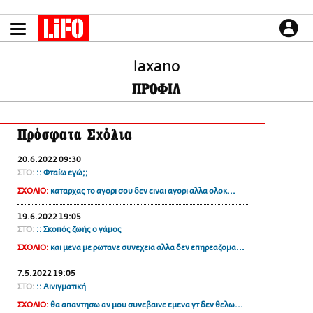
Παράκαμψη
προς
το
ΕΙΔΗΣΕΙΣ
κυρίως
περιεχόμενο
laxano
CULTURE
ΠΡΟΦΙΛ
ΑΠΟΨΕΙΣ
ΤΡΟΠΟΣ ΖΩΗΣ
Πρόσφατα Σχόλια
PODCASTS
Plus
20.6.2022 09:30
ΣΤΟ:
:: Φταίω εγώ;;
ΣΧΟΛΙΟ:
καταρχας το αγορι σου δεν ειναι αγορι αλλα ολοκ...
LIFO SHOP
19.6.2022 19:05
ΣΤΟ:
:: Σκοπός ζωής ο γάμος
NEWSLETTER
ΣΧΟΛΙΟ:
και μενα με ρωτανε συνεχεια αλλα δεν επηρεαζομα...
ΜΙΚΡΟΠΡΑΓΜΑΤΑ
THE GOOD LIFO
7.5.2022 19:05
ΣΤΟ:
:: Αινιγματική
LIFOLAND
ΣΧΟΛΙΟ:
θα απαντησω αν μου συνεβαινε εμενα γτ δεν θελω...
CITY GUIDE