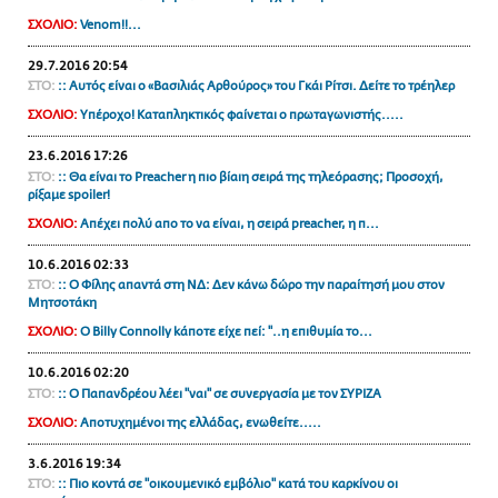
ΑΜΠΑ
ΣΧΟΛΙΟ:
Venom!!...
PRINT
29.7.2016 20:54
ΣΤΟ:
:: Αυτός είναι ο «Βασιλιάς Αρθούρος» του Γκάι Ρίτσι. Δείτε το τρέηλερ
ΣΧΟΛΙΟ:
Υπέροχο! Καταπληκτικός φαίνεται ο πρωταγωνιστής.....
23.6.2016 17:26
ΣΤΟ:
:: Θα είναι το Preacher η πιο βίαιη σειρά της τηλεόρασης; Προσοχή,
ρίξαμε spoiler!
ΣΧΟΛΙΟ:
Απέχει πολύ απο το να είναι, η σειρά preacher, η π...
10.6.2016 02:33
ΣΤΟ:
:: O Φίλης απαντά στη ΝΔ: Δεν κάνω δώρο την παραίτησή μου στον
Μητσοτάκη
ΣΧΟΛΙΟ:
O Billy Connolly kάποτε είχε πεί: "..η επιθυμία το...
10.6.2016 02:20
ΣΤΟ:
:: O Παπανδρέου λέει "ναι" σε συνεργασία με τον ΣΥΡΙΖΑ
ΣΧΟΛΙΟ:
Αποτυχημένοι της ελλάδας, ενωθείτε.....
3.6.2016 19:34
ΣΤΟ:
:: Πιο κοντά σε "οικουμενικό εμβόλιο" κατά του καρκίνου οι