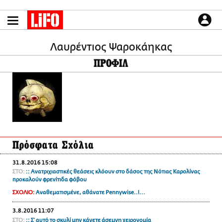
Παράκαμψη
προς
το
ΕΙΔΗΣΕΙΣ
κυρίως
περιεχόμενο
Λαυρέντιος Ψαροκάηκας
CULTURE
ΠΡΟΦΙΛ
ΑΠΟΨΕΙΣ
ΤΡΟΠΟΣ ΖΩΗΣ
PODCASTS
Plus
Πρόσφατα Σχόλια
LIFO SHOP
31.8.2016 15:08
NEWSLETTER
ΣΤΟ:
:: Ανατριχιαστικές θεάσεις κλόουν στο δάσος της Νότιας Καρολίνας
ΜΙΚΡΟΠΡΑΓΜΑΤΑ
προκαλούν φρενίτιδα φόβου
THE GOOD LIFO
ΣΧΟΛΙΟ:
Αναθεματισμένε, αθάνατε Pennywise..!...
LIFOLAND
3.8.2016 11:07
CITY GUIDE
ΣΤΟ:
:: Σ’ αυτό το σκυλί μην κάνετε άσεμνη χειρονομία