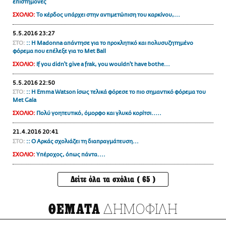
επιστήμονες
ΣΧΟΛΙΟ:
Το κέρδος υπάρχει στην αντιμετώπιση του καρκίνου,...
5.5.2016 23:27
ΣΤΟ:
:: Η Madonna απάντησε για το προκλητικό και πολυσυζητημένο
φόρεμα που επέλεξε για το Met Ball
ΣΧΟΛΙΟ:
If you didn't give a frak, you wouldn't have bothe...
5.5.2016 22:50
ΣΤΟ:
:: H Emma Watson ίσως τελικά φόρεσε το πιο σημαντικό φόρεμα του
Met Gala
ΣΧΟΛΙΟ:
Πολύ γοητευτικό, όμορφο και γλυκό κορίτσι.....
21.4.2016 20:41
ΣΤΟ:
:: Ο Αρκάς σχολιάζει τη διαπραγμάτευση...
ΣΧΟΛΙΟ:
Υπέροχος, όπως πάντα....
Δείτε όλα τα σχόλια ( 65 )
ΔΗΜΟΦΙΛΗ
ΘΕΜΑΤΑ