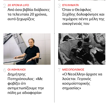
20 ΧΡΟΝΙΑ LIFO
ΕΓΚΛΗΜΑΤΑ
Από όσα βιβλία διάβασες
Όταν ο Θεόφιλος
τα τελευταία 20 χρόνια,
Σεχίδης δολοφόνησε και
αυτό ξεχωρίζεις
τεμάχισε πέντε μέλη της
οικογένειάς του
ΟΙ ΑΘΗΝΑΙΟΙ
ΜΕΣΟΠΟΛΕΜΟΣ
Δημήτρης
«Ο Νεοέλλην άρχισε να
Ποτηρόπουλος: «Με
λούεται. Γεγονός
φοβίζει ότι
κοσμοϊστορικής
αντιμετωπίζουμε την
σημασίας»
πόλη με αδιαφορία»