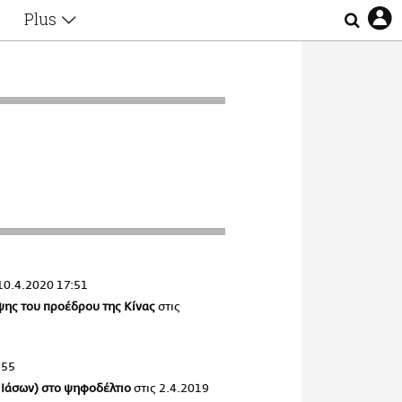
Plus
Θέματα
Συνεντεύξεις
Videos
τα
Αφιερώματα
Ζώδια
Εξομολογήσεις
Blogs
η
Οι Αθηναίοι
Απώλειες
Lgbtqi+
Επιλογές
10.4.2020 17:51
εψης του προέδρου της Κίνας
στις
:55
ς Ιάσων) στο ψηφοδέλτιο
στις
2.4.2019