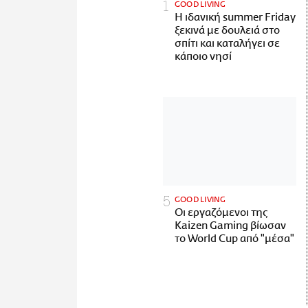
GOOD LIVING
Η ιδανική summer Friday
ξεκινά με δουλειά στο
σπίτι και καταλήγει σε
κάποιο νησί
GOOD LIVING
Οι εργαζόμενοι της
Kaizen Gaming βίωσαν
το World Cup από "μέσα"