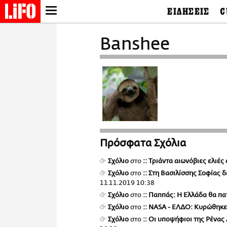
ΕΙΔΗΣΕΙΣ
C
LIFO SHOP
Ελλάδα
Ο
Banshee
Διεθνή
Μ
NEWSLETTER
Πολιτική
Θ
ΜΙΚΡΟΠΡΑΓΜΑΤΑ
Οικονομία
Ει
THE GOOD LIFO
Πολιτισμός
Βι
LIFOLAND
Αθλητισμός
Αρ
CITY GUIDE
& 
Περιβάλλον
D
ΑΜΠΑ
TV & Media
Φ
PRINT
Tech &
Science
Πρόσφατα Σχόλια
European Lifo
Σχόλιο
στο
:: Τριάντα αιωνόβιες ελι
Σχόλιο
στο
:: Στη Βασιλίσσης Σοφίας 
11.11.2019 10:38
Σχόλιο
στο
:: Παππάς: Η Ελλάδα θα πα
Σχόλιο
στο
:: NASA - ΕΛΔΟ: Κυρώθηκε
Σχόλιο
στο
:: Οι υποψήφιοι της Ρένας