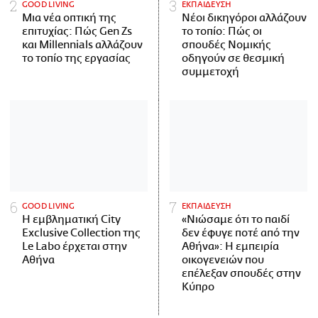
GOOD LIVING
ΕΚΠΑΙΔΕΥΣΗ
Μια νέα οπτική της
Νέοι δικηγόροι αλλάζουν
επιτυχίας: Πώς Gen Zs
το τοπίο: Πώς οι
και Millennials αλλάζουν
σπουδές Νομικής
το τοπίο της εργασίας
οδηγούν σε θεσμική
συμμετοχή
GOOD LIVING
ΕΚΠΑΙΔΕΥΣΗ
Η εμβληματική City
«Νιώσαμε ότι το παιδί
Exclusive Collection της
δεν έφυγε ποτέ από την
Le Labo έρχεται στην
Αθήνα»: Η εμπειρία
Αθήνα
οικογενειών που
επέλεξαν σπουδές στην
Κύπρο