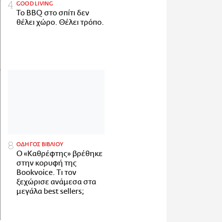
GOOD LIVING
Το BBQ στο σπίτι δεν
θέλει χώρο. Θέλει τρόπο.
ΟΔΗΓΟΣ ΒΙΒΛΙΟΥ
Ο «Καθρέφτης» βρέθηκε
στην κορυφή της
Bookvoice. Τι τον
ξεχώρισε ανάμεσα στα
μεγάλα best sellers;