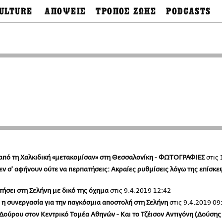
ULTURE
ΑΠΟΨΕΙΣ
ΤΡΟΠΟΣ ΖΩΗΣ
PODCASTS
θόνες
Ιδέες
Μόδα & Στυλ
Σκληρές Αλήθειες
Παράκαμψη
OnDemand
προς
ουσική
Στήλες
Γεύση
το
Σκληρές Αλήθειες
κυρίως
έατρο
Οπτική Γωνία
Υγεία & Σώμα
περιεχόμενο
Αληθινά Εγκλήμα
καστικά
Guests
Ταξίδια
Άλλο ένα podcast
βλίο
Επιστολές
Συνταγές
3.0
χαιολογία
Living
Ψυχή & Σώμα
Ιστορία
Urban
Άκου την επιστήμ
esign
Αγορά
Ιστορία μιας πόλης
ωτογραφία
Pulp Fiction
Radio Lifo
The Review
ές από τη Χαλκιδική «μετακομίσαν» στη Θεσσαλονίκη - ΦΩΤΟΓΡΑΦΙΕΣ
στις
LiFO Politics
δεν σ' αφήνουν ούτε να περπατήσεις: Ακραίες ρυθμίσεις λόγω της επίσκ
Το κρασί με απλά
λόγια
Ζούμε, ρε!
τήσει στη Σελήνη με δικό της όχημα
στις
9.4.2019 12:42
 η συνεργασία για την παγκόσμια αποστολή στη Σελήνη
στις
9.4.2019 09
 Δούρου στον Κεντρικό Τομέα Αθηνών - Και το Τζέισον Αντιγόνη (Δούση