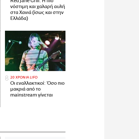
Red Jane Grill: Η πιο
νόστιμη και χαλαρή αυλή
στα Χανιά (ίσως και στην
Ελλάδα)
20 ΧΡΟΝΙΑ LIFO
Οι εναλλακτικοί: Όσο πιο
μακριά από το
mainstream γίνεται