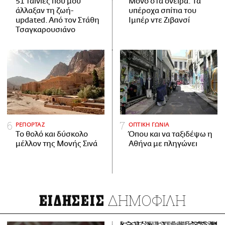
51 ταινίες που μού
Μόνο στα όνειρα: Τα
άλλαξαν τη ζωή-
υπέροχα σπίτια του
updated. Aπό τον Στάθη
Ιμπέρ ντε Ζιβανσί
Τσαγκαρουσιάνο
ΡΕΠΟΡΤΑΖ
ΟΠΤΙΚΗ ΓΩΝΙΑ
Το θολό και δύσκολο
Όπου και να ταξιδέψω η
μέλλον της Μονής Σινά
Αθήνα με πληγώνει
ΔΗΜΟΦΙΛΗ
ΕΙΔΗΣΕΙΣ