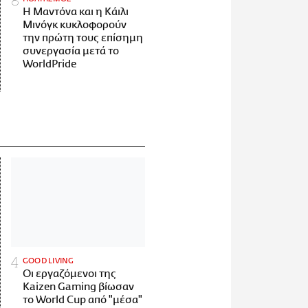
Η Μαντόνα και η Κάιλι
Μινόγκ κυκλοφορούν
την πρώτη τους επίσημη
συνεργασία μετά το
WorldPride
GOOD LIVING
Οι εργαζόμενοι της
Kaizen Gaming βίωσαν
το World Cup από "μέσα"