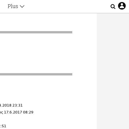
Plus
Θέματα
Συνεντεύξεις
Videos
τα
Αφιερώματα
Ζώδια
Εξομολογήσεις
Blogs
η
Οι Αθηναίοι
Απώλειες
Lgbtqi+
Επιλογές
4.2018 23:31
ις
17.6.2017 08:29
2:51