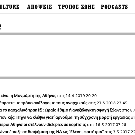
ULTURE
ΑΠΟΨΕΙΣ
ΤΡΟΠΟΣ ΖΩΗΣ
PODCASTS
θόνες
Ιδέες
Μόδα & Στυλ
Σκληρές Αλήθειες
Παράκαμψη
OnDemand
προς
e
ουσική
Στήλες
Γεύση
το
Σκληρές Αλήθειες
κυρίως
έατρο
Οπτική Γωνία
Υγεία & Σώμα
περιεχόμενο
Αληθινά Εγκλήμα
καστικά
Guests
Ταξίδια
Άλλο ένα podcast
βλίο
Επιστολές
Συνταγές
3.0
χαιολογία
Living
Ψυχή & Σώμα
Ιστορία
Urban
Άκου την επιστήμ
esign
Αγορά
Ιστορία μιας πόλης
ωτογραφία
Pulp Fiction
Radio Lifo
The Review
α είναι η Μονμάρτη της Αθήνας
στις
14.4.2019 20:20
LiFO Politics
 έπραττε με τρόπο ανάλογο με τους αναρχικούς
στις
21.6.2018 23:45
Το κρασί με απλά
λόγια
για το πασχαλινό τραπέζι: Ωραίο έθιμο ή ανεξέλεγκτη σφαγή ζώων;
στις
8.
Ζούμε, ρε!
ωπονικής: Πήγα να κλέψω γιατί αρνούμαι τη σύγχρονη μορφή εργασίας
στ
ότεροι Αθηναίοι στέλνουν dick pics σε κορίτσια;
στις
16.5.2017 07:26
vivor έπαιξε σε διαφήμιση της ΝΔ ως "Ελένη, φοιτήτρια"
στις
3.5.2017 2