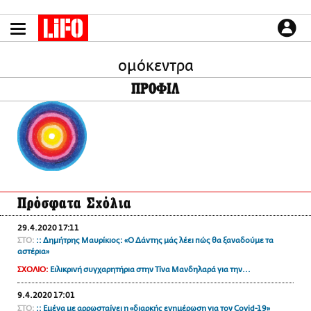
Παράκαμψη
προς
το
ΕΙΔΗΣΕΙΣ
κυρίως
περιεχόμενο
ομόκεντρα
CULTURE
ΠΡΟΦΙΛ
ΑΠΟΨΕΙΣ
ΤΡΟΠΟΣ ΖΩΗΣ
PODCASTS
Plus
Πρόσφατα Σχόλια
LIFO SHOP
29.4.2020 17:11
NEWSLETTER
ΣΤΟ:
:: Δημήτρης Μαυρίκιος: «Ο Δάντης μάς λέει πώς θα ξαναδούμε τα
ΜΙΚΡΟΠΡΑΓΜΑΤΑ
αστέρια»
THE GOOD LIFO
ΣΧΟΛΙΟ:
Ειλικρινή συγχαρητήρια στην Τίνα Μανδηλαρά για την...
LIFOLAND
9.4.2020 17:01
CITY GUIDE
ΣΤΟ:
:: Εμένα με αρρωσταίνει η «διαρκής ενημέρωση για τον Covid-19»