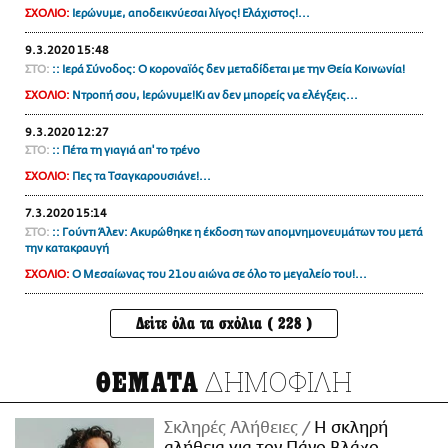
ΣΧΟΛΙΟ:
Ιερώνυμε, αποδεικνύεσαι λίγος! Ελάχιστος!...
9.3.2020 15:48
ΣΤΟ:
:: Ιερά Σύνοδος: Ο κοροναϊός δεν μεταδίδεται με την Θεία Κοινωνία!
ΣΧΟΛΙΟ:
Ντροπή σου, Ιερώνυμε!Κι αν δεν μπορείς να ελέγξεις...
9.3.2020 12:27
ΣΤΟ:
:: Πέτα τη γιαγιά απ' το τρένο
ΣΧΟΛΙΟ:
Πες τα Τσαγκαρουσιάνε!...
7.3.2020 15:14
ΣΤΟ:
:: Γούντι Άλεν: Ακυρώθηκε η έκδοση των απομνημονευμάτων του μετά
την κατακραυγή
ΣΧΟΛΙΟ:
O Μεσαίωνας του 21ου αιώνα σε όλο το μεγαλείο του!...
Δείτε όλα τα σχόλια ( 228 )
ΔΗΜΟΦΙΛΗ
ΘΕΜΑΤΑ
Σκληρές Αλήθειες
H σκληρή
αλήθεια για τον Πάνο Βλάχο