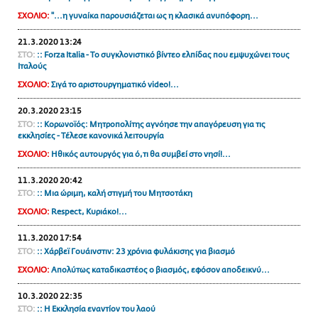
ΑΜΠΑ
ΣΧΟΛΙΟ:
"...η γυναίκα παρουσιάζεται ως η κλασικά ανυπόφορη...
PRINT
21.3.2020 13:24
ΣΤΟ:
:: Forza Italia - Το συγκλονιστικό βίντεο ελπίδας που εμψυχώνει τους
Ιταλούς
ΣΧΟΛΙΟ:
Σιγά το αριστουργηματικό video!...
20.3.2020 23:15
ΣΤΟ:
:: Κορωνοϊός: Μητροπολίτης αγνόησε την απαγόρευση για τις
εκκλησίες - Τέλεσε κανονικά λειτουργία
ΣΧΟΛΙΟ:
Ηθικός αυτουργός για ό,τι θα συμβεί στο νησί!...
11.3.2020 20:42
ΣΤΟ:
:: Μια ώριμη, καλή στιγμή του Μητσοτάκη
ΣΧΟΛΙΟ:
Respect, Κυριάκο!...
11.3.2020 17:54
ΣΤΟ:
:: Χάρβεϊ Γουάινστιν: 23 χρόνια φυλάκισης για βιασμό
ΣΧΟΛΙΟ:
Απολύτως καταδικαστέος ο βιασμός, εφόσον αποδεικνύ...
10.3.2020 22:35
ΣΤΟ:
:: Η Εκκλησία εναντίον του λαού