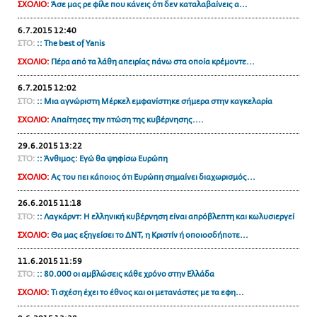
ΣΧΟΛΙΟ:
Άσε μας ρε φίλε που κάνεις ότι δεν καταλαβαίνεις α...
ΑΜΠΑ
6.7.2015 12:40
PRINT
ΣΤΟ:
:: Τhe best of Yanis
ΣΧΟΛΙΟ:
Πέρα από τα λάθη απειρίας πάνω στα οποία κρέμοντε...
6.7.2015 12:02
ΣΤΟ:
:: Μια αγνώριστη Μέρκελ εμφανίστηκε σήμερα στην καγκελαρία
ΣΧΟΛΙΟ:
Απαίτησες την πτώση της κυβέρνησης....
29.6.2015 13:22
ΣΤΟ:
:: Άνθιμος: Εγώ θα ψηφίσω Ευρώπη
ΣΧΟΛΙΟ:
Ας του πει κάποιος ότι Ευρώπη σημαίνει διαχωρισμός...
26.6.2015 11:18
ΣΤΟ:
:: Λαγκάρντ: Η ελληνική κυβέρνηση είναι απρόβλεπτη και κωλυσιεργεί
ΣΧΟΛΙΟ:
Θα μας εξηγείσει το ΔΝΤ, η Κριστίν ή οποιοσδήποτε...
11.6.2015 11:59
ΣΤΟ:
:: 80.000 οι αμβλώσεις κάθε χρόνο στην Ελλάδα
ΣΧΟΛΙΟ:
Τι σχέση έχει το έθνος και οι μετανάστες με τα εφη...