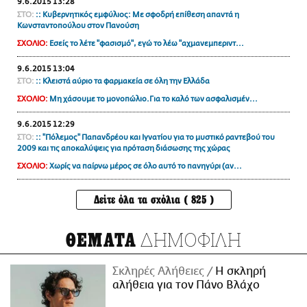
9.6.2015 13:28
ΣΤΟ:
:: Κυβερνητικός εμφύλιος: Με σφοδρή επίθεση απαντά η
Kωνσταντοπούλου στον Πανούση
ΣΧΟΛΙΟ:
Εσείς το λέτε "φασισμό", εγώ το λέω "αχμανεμπεριντ...
9.6.2015 13:04
ΣΤΟ:
:: Κλειστά αύριο τα φαρμακεία σε όλη την Ελλάδα
ΣΧΟΛΙΟ:
Μη χάσουμε το μονοπώλιο.Για το καλό των ασφαλισμέν...
9.6.2015 12:29
ΣΤΟ:
:: "Πόλεμος" Παπανδρέου και Ιγνατίου για το μυστικό ραντεβού του
2009 και τις αποκαλύψεις για πρόταση διάσωσης της χώρας
ΣΧΟΛΙΟ:
Χωρίς να παίρνω μέρος σε όλο αυτό το πανηγύρι (αν...
Δείτε όλα τα σχόλια ( 825 )
ΔΗΜΟΦΙΛΗ
ΘΕΜΑΤΑ
Σκληρές Αλήθειες
H σκληρή
αλήθεια για τον Πάνο Βλάχο