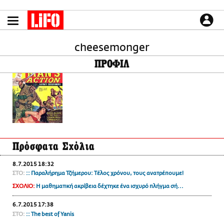
Παράκαμψη
προς
το
ΕΙΔΗΣΕΙΣ
κυρίως
περιεχόμενο
cheesemonger
CULTURE
ΠΡΟΦΙΛ
ΑΠΟΨΕΙΣ
ΤΡΟΠΟΣ ΖΩΗΣ
PODCASTS
Plus
Πρόσφατα Σχόλια
LIFO SHOP
8.7.2015 18:32
NEWSLETTER
ΣΤΟ:
:: Παραλήρημα Τζήμερου: Τέλος χρόνου, τους ανατρέπουμε!
ΜΙΚΡΟΠΡΑΓΜΑΤΑ
ΣΧΟΛΙΟ:
Η μαθηματική ακρίβεια δέχτηκε ένα ισχυρό πλήγμα σή...
THE GOOD LIFO
6.7.2015 17:38
LIFOLAND
ΣΤΟ:
:: Τhe best of Yanis
CITY GUIDE