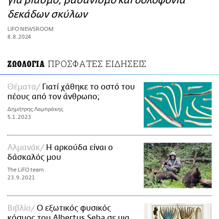
για βιασμό, βασανισμό και δολοφονία
ΑΜΠΑ
δεκάδων σκύλων
PRINT
LIFO NEWSROOM
8.8.2024
ΠΡΟΣΦΑΤΕΣ ΕΙΔΗΣΕΙΣ
ΖΩΟΛΟΓΙΑ
Θέματα
Γιατί χάθηκε το οστό του
πέους από τον άνθρωπο;
Δημήτρης Λαμπράκης
5.1.2023
Αλμανάκ
Η αρκούδα είναι ο
δάσκαλός μου
The LiFO team
23.9.2021
Βιβλίο
Ο εξωτικός φυσικός
κόσμος του Albertus Seba σε μια