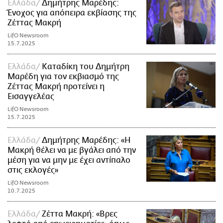
Ελλάδα
Δημήτρης Μαρέδης:
Ένοχος για απόπειρα εκβίασης της
Ζέττας Μακρή
LifO Newsroom
15.7.2025
Ελλάδα
Καταδίκη του Δημήτρη
Μαρέδη για τον εκβιασμό της
Ζέττας Μακρή προτείνει η
Εισαγγελέας
LifO Newsroom
15.7.2025
Ελλάδα
Δημήτρης Μαρέδης: «Η
Μακρή θέλει να με βγάλει από την
μέση για να μην με έχει αντίπαλο
στις εκλογές»
LifO Newsroom
10.7.2025
Ελλάδα
Ζέττα Μακρή: «Βρες