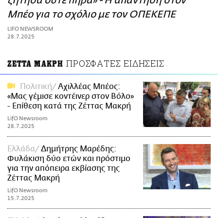
ζήτησα ούτε πήρα» - Η απάντηση στον
ΑΜΠΑ
Μπέο για το σχόλιο με τον ΟΠΕΚΕΠΕ
PRINT
LIFO NEWSROOM
28.7.2025
ΠΡΟΣΦΑΤΕΣ ΕΙΔΗΣΕΙΣ
ΖΕΤΤΑ ΜΑΚΡΗ
Πολιτική
Αχιλλέας Μπέος:
«Μας γέμισε κοντέινερ στον Βόλο»
- Επίθεση κατά της Ζέττας Μακρή
LifO Newsroom
28.7.2025
Ελλάδα
Δημήτρης Μαρέδης:
Φυλάκιση δύο ετών και πρόστιμο
για την απόπειρα εκβίασης της
Ζέττας Μακρή
LifO Newsroom
15.7.2025