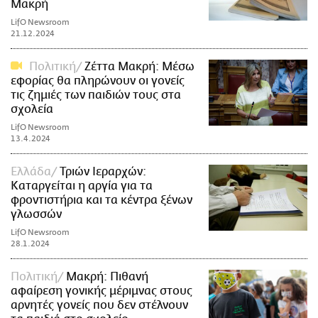
Μακρή
LifO Newsroom
21.12.2024
Πολιτική
Ζέττα Μακρή: Μέσω
εφορίας θα πληρώνουν οι γονείς
τις ζημιές των παιδιών τους στα
σχολεία
LifO Newsroom
13.4.2024
Ελλάδα
Τριών Ιεραρχών:
Καταργείται η αργία για τα
φροντιστήρια και τα κέντρα ξένων
γλωσσών
LifO Newsroom
28.1.2024
Πολιτική
Μακρή: Πιθανή
αφαίρεση γονικής μέριμνας στους
αρνητές γονείς που δεν στέλνουν