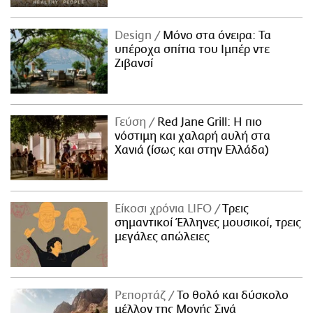
Design
Μόνο στα όνειρα: Τα
υπέροχα σπίτια του Ιμπέρ ντε
Ζιβανσί
Γεύση
Red Jane Grill: Η πιο
νόστιμη και χαλαρή αυλή στα
Χανιά (ίσως και στην Ελλάδα)
Είκοσι χρόνια LIFO
Tρεις
σημαντικοί Έλληνες μουσικοί, τρεις
μεγάλες απώλειες
Ρεπορτάζ
Το θολό και δύσκολο
μέλλον της Μονής Σινά