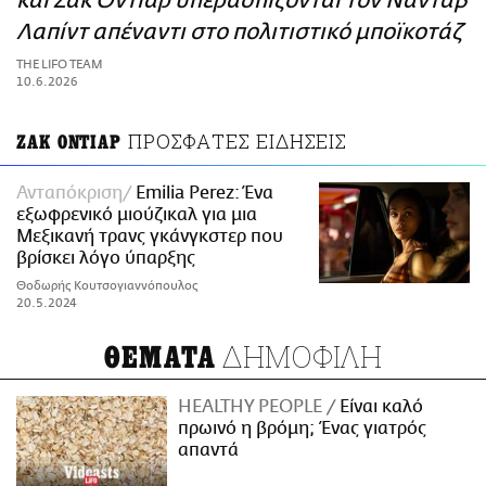
και Ζακ Οντιάρ υπερασπίζονται τον Ναντάβ
ΑΜΠΑ
Λαπίντ απέναντι στο πολιτιστικό μποϊκοτάζ
PRINT
THE LIFO TEAM
10.6.2026
ΠΡΟΣΦΑΤΕΣ ΕΙΔΗΣΕΙΣ
ΖΑΚ ΟΝΤΙΑΡ
Ανταπόκριση
Emilia Perez: Ένα
εξωφρενικό μιούζικαλ για μια
Μεξικανή τρανς γκάνγκστερ που
βρίσκει λόγο ύπαρξης
Θοδωρής Κουτσογιαννόπουλος
20.5.2024
ΔΗΜΟΦΙΛΗ
ΘΕΜΑΤΑ
HEALTHY PEOPLE
Είναι καλό
πρωινό η βρόμη; Ένας γιατρός
απαντά