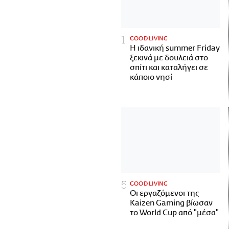
GOOD LIVING
Η ιδανική summer Friday
ξεκινά με δουλειά στο
σπίτι και καταλήγει σε
κάποιο νησί
GOOD LIVING
Οι εργαζόμενοι της
Kaizen Gaming βίωσαν
το World Cup από "μέσα"