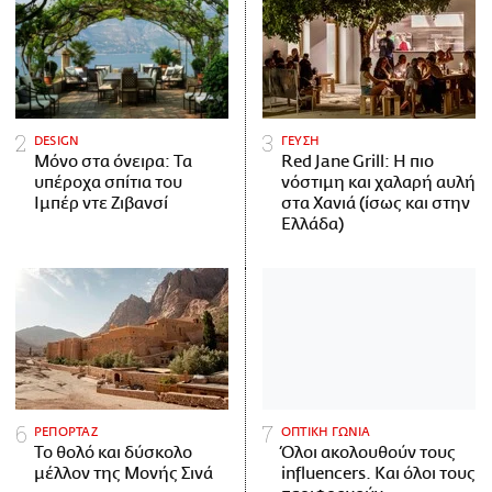
DESIGN
ΓΕΥΣΗ
Μόνο στα όνειρα: Τα
Red Jane Grill: Η πιο
υπέροχα σπίτια του
νόστιμη και χαλαρή αυλή
Ιμπέρ ντε Ζιβανσί
στα Χανιά (ίσως και στην
Ελλάδα)
ΡΕΠΟΡΤΑΖ
ΟΠΤΙΚΗ ΓΩΝΙΑ
Το θολό και δύσκολο
Όλοι ακολουθούν τους
μέλλον της Μονής Σινά
influencers. Και όλοι τους