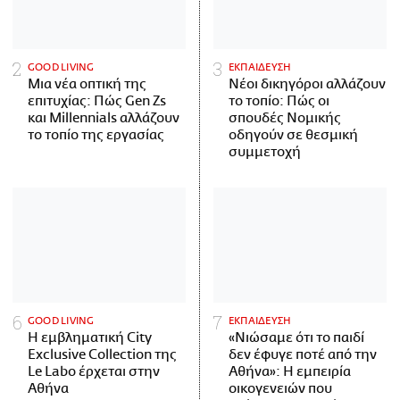
GOOD LIVING
ΕΚΠΑΙΔΕΥΣΗ
Μια νέα οπτική της
Νέοι δικηγόροι αλλάζουν
επιτυχίας: Πώς Gen Zs
το τοπίο: Πώς οι
και Millennials αλλάζουν
σπουδές Νομικής
το τοπίο της εργασίας
οδηγούν σε θεσμική
συμμετοχή
GOOD LIVING
ΕΚΠΑΙΔΕΥΣΗ
Η εμβληματική City
«Νιώσαμε ότι το παιδί
Exclusive Collection της
δεν έφυγε ποτέ από την
Le Labo έρχεται στην
Αθήνα»: Η εμπειρία
Αθήνα
οικογενειών που