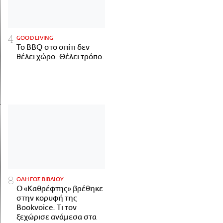
GOOD LIVING
Το BBQ στο σπίτι δεν
θέλει χώρο. Θέλει τρόπο.
ΟΔΗΓΟΣ ΒΙΒΛΙΟΥ
Ο «Καθρέφτης» βρέθηκε
στην κορυφή της
Bookvoice. Τι τον
ξεχώρισε ανάμεσα στα