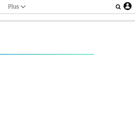
Plus
Θέματα
Συνεντεύξεις
Videos
τα
Αφιερώματα
Ζώδια
Εξομολογήσεις
Blogs
η
Οι Αθηναίοι
Απώλειες
Lgbtqi+
Επιλογές