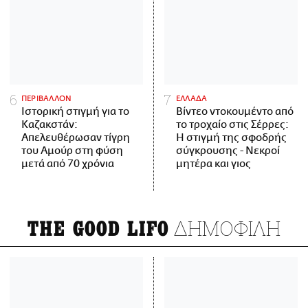
ΠΕΡΙΒΑΛΛΟΝ
ΕΛΛΑΔΑ
Ιστορική στιγμή για το
Βίντεο ντοκουμέντο από
Καζακστάν:
το τροχαίο στις Σέρρες:
Απελευθέρωσαν τίγρη
Η στιγμή της σφοδρής
του Αμούρ στη φύση
σύγκρουσης - Νεκροί
μετά από 70 χρόνια
μητέρα και γιος
ΔΗΜΟΦΙΛΗ
THE GOOD LIFO