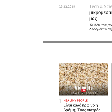
Τech & Sci
13.12.2018
μικρομεσαί
μας
Tο 42% των μι
δεδομένων πέ
HEALTHY PEOPLE
Είναι καλό πρωινό η
βρόμη; Ένας γιατρός