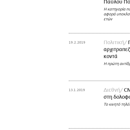
Παύλου Πο
Η κατηγορία π
αφορά υποκλοπ
ετών
Πολιτική
19.2.2019
αρχιτραπεζ
κοντά
Η πρώτη αντίδ
Διεθνή
CN
13.1.2019
στη δολοφο
Το κινητό τηλ