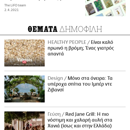
The LiFO team
2.4.2021
ΔΗΜΟΦΙΛΗ
ΘΕΜΑΤΑ
HEALTHY PEOPLE
Είναι καλό
πρωινό η βρόμη; Ένας γιατρός
απαντά
Design
Μόνο στα όνειρα: Τα
υπέροχα σπίτια του Ιμπέρ ντε
Ζιβανσί
Γεύση
Red Jane Grill: Η πιο
νόστιμη και χαλαρή αυλή στα
Χανιά (ίσως και στην Ελλάδα)