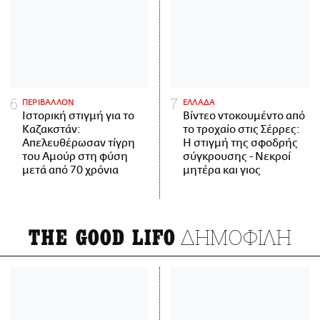
ΠΕΡΙΒΑΛΛΟΝ
ΕΛΛΑΔΑ
Ιστορική στιγμή για το
Βίντεο ντοκουμέντο από
Καζακστάν:
το τροχαίο στις Σέρρες:
Απελευθέρωσαν τίγρη
Η στιγμή της σφοδρής
του Αμούρ στη φύση
σύγκρουσης - Νεκροί
μετά από 70 χρόνια
μητέρα και γιος
ΔΗΜΟΦΙΛΗ
THE GOOD LIFO