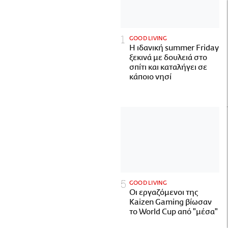
GOOD LIVING
Η ιδανική summer Friday
ξεκινά με δουλειά στο
σπίτι και καταλήγει σε
κάποιο νησί
GOOD LIVING
Οι εργαζόμενοι της
Kaizen Gaming βίωσαν
το World Cup από "μέσα"