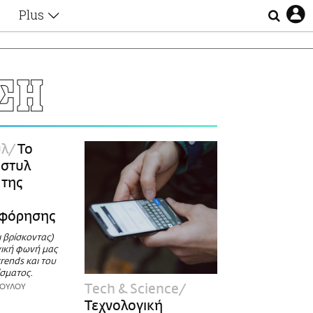
Plus
Θέματα
Συνεντεύξεις
Videos
ΣΗ
τα
Αφιερώματα
Ζώδια
Εξομολογήσεις
Blogs
η
υλ
Το
Οι Αθηναίοι
 στυλ
Απώλειες
 της
Lgbtqi+
Επιλογές
φόρησης
 βρίσκοντας)
ική φωνή μας
trends και του
σματος.
Τech & Science
ΟΥΛΟΥ
Τεχνολογική