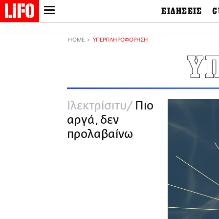
ΕΙΔΗΣΕΙΣ
C
LIFO SHOP
Ελλάδα
Ο
Διεθνή
Μ
NEWSLETTER
HOME
ΥΠΕΡΠΛΗΡΟΦΟΡΗΣΗ
Πολιτική
Θ
ΜΙΚΡΟΠΡΑΓΜΑΤΑ
Υ
Οικονομία
Ει
THE GOOD LIFO
Πολιτισμός
Βι
LIFOLAND
Αθλητισμός
Αρ
CITY GUIDE
& 
Περιβάλλον
Ιλεκτρίσιτυ
Πιο
D
ΑΜΠΑ
TV & Media
Φ
αργά, δεν
PRINT
Tech &
Science
προλαβαίνω
European Lifo