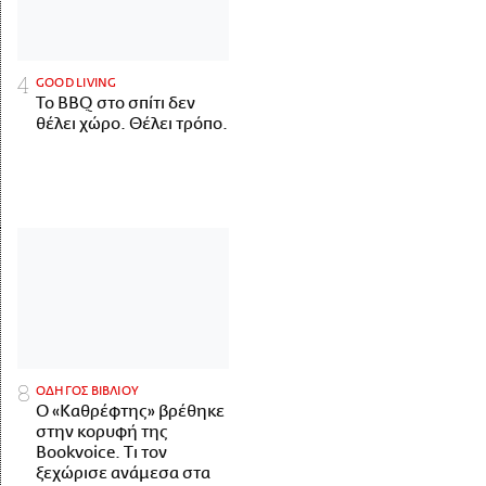
GOOD LIVING
Το BBQ στο σπίτι δεν
θέλει χώρο. Θέλει τρόπο.
ΟΔΗΓΟΣ ΒΙΒΛΙΟΥ
Ο «Καθρέφτης» βρέθηκε
στην κορυφή της
Bookvoice. Τι τον
ξεχώρισε ανάμεσα στα