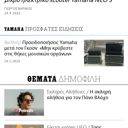
μικρό ηλεκτρικό scooter Yamaha NEO'S
ΑΜΠΑ
ΓΙΩΡΓΟΣ ΒΑΡΙΝΟΣ
PRINT
14.4.2022
ΠΡΟΣΦΑΤΕΣ ΕΙΔΗΣΕΙΣ
YAMAHA
Διεθνή
Προειδοποιήσεις Yamaha
μετά τον Γκοσν: «Μην κρύβεστε
στις θήκες μουσικών οργάνων»
14.1.2020
ΔΗΜΟΦΙΛΗ
ΘΕΜΑΤΑ
Σκληρές Αλήθειες
H σκληρή
αλήθεια για τον Πάνο Βλάχο
Είκοσι χρόνια LIFO
Tρεις