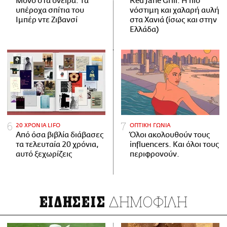
Μόνο στα όνειρα: Τα
Red Jane Grill: Η πιο
υπέροχα σπίτια του
νόστιμη και χαλαρή αυλή
Ιμπέρ ντε Ζιβανσί
στα Χανιά (ίσως και στην
Ελλάδα)
20 ΧΡΟΝΙΑ LIFO
ΟΠΤΙΚΗ ΓΩΝΙΑ
Από όσα βιβλία διάβασες
Όλοι ακολουθούν τους
τα τελευταία 20 χρόνια,
influencers. Και όλοι τους
αυτό ξεχωρίζεις
περιφρονούν.
ΔΗΜΟΦΙΛΗ
ΕΙΔΗΣΕΙΣ