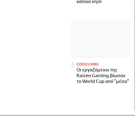
κάποιο νησί
GOOD LIVING
Οι εργαζόμενοι της
Kaizen Gaming βίωσαν
το World Cup από "μέσα"