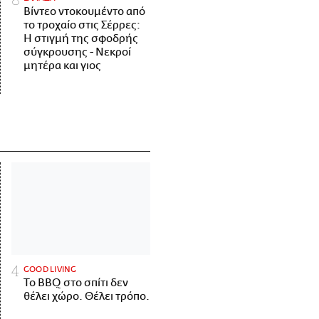
Βίντεο ντοκουμέντο από
το τροχαίο στις Σέρρες:
Η στιγμή της σφοδρής
σύγκρουσης - Νεκροί
μητέρα και γιος
GOOD LIVING
Το BBQ στο σπίτι δεν
θέλει χώρο. Θέλει τρόπο.