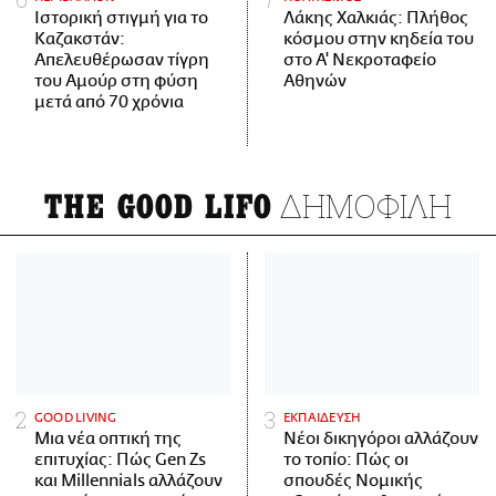
Ιστορική στιγμή για το
Λάκης Χαλκιάς: Πλήθος
Καζακστάν:
κόσμου στην κηδεία του
Απελευθέρωσαν τίγρη
στο Α' Νεκροταφείο
του Αμούρ στη φύση
Αθηνών
μετά από 70 χρόνια
ΔΗΜΟΦΙΛΗ
THE GOOD LIFO
GOOD LIVING
ΕΚΠΑΙΔΕΥΣΗ
Μια νέα οπτική της
Νέοι δικηγόροι αλλάζουν
επιτυχίας: Πώς Gen Zs
το τοπίο: Πώς οι
και Millennials αλλάζουν
σπουδές Νομικής