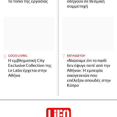
το τοπίο της εργασίας
οδηγούν σε θεσμική
συμμετοχή
GOOD LIVING
ΕΚΠΑΙΔΕΥΣΗ
Η εμβληματική City
«Νιώσαμε ότι το παιδί
Exclusive Collection της
δεν έφυγε ποτέ από την
Le Labo έρχεται στην
Αθήνα»: Η εμπειρία
Αθήνα
οικογενειών που
επέλεξαν σπουδές στην
Κύπρο