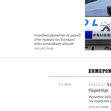
Η ανήλικη βρισκόταν σε μαγαζί
στην περιοχή του Εύοσμου,
όπου κατανάλωσε αλκοόλ
THE LIFO TEAM
ΞΗΜΕΡΩ
Ελλάδα
Έ
5.2.2026
Περιστέρι
Άγνωστος άνδρ
τον εκρηκτικό
THE LIFO TEAM