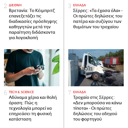
ΔΙΕΘΝΗ
ΕΛΛΑΔΑ
Βρετανία: Το Κέιμπριτζ
Σέρρες: «Τα έχασα όλα» -
επανεξετάζει τις
Οι πρώτες δηλώσεις του
διαδικασίες πρόσληψης
πατέρα και συζύγου των
καθηγητών μετά την
θυμάτων του τροχαίου
παραίτηση διδάσκοντα
για λογοκλοπή
ΤECH & SCIENCE
ΕΛΛΑΔΑ
Αδύναμα χέρια και θολή
Τροχαίο στις Σέρρες:
όραση: Πώς η
«Δεν μπορούσα να κάνω
τεχνολογία μπορεί να
τίποτα» - Οι πρώτες
επηρεάσει τη φυσική
δηλώσεις του οδηγού
κατάσταση
του φορτηγού