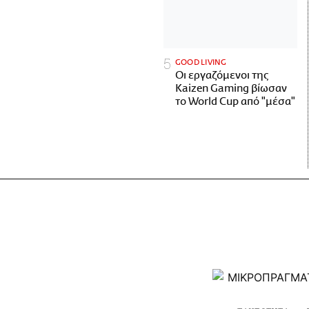
GOOD LIVING
Οι εργαζόμενοι της
Kaizen Gaming βίωσαν
το World Cup από "μέσα"