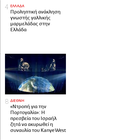
ΕΛΛΑΔΑ
Προληπτική ανάκληση
γνωστής γαλλικής
μαρμελάδας στην
Ελλάδα
ΔΙΕΘΝΗ
«Ντροπή για την
Πορτογαλία»: Η
πρεσβεία του Ισραήλ
ζητά να ακυρωθεί η
συναυλία του Kanye West