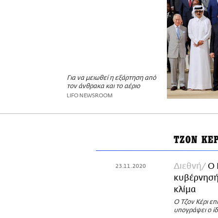
Για να μειωθεί η εξάρτηση από
τον άνθρακα και το αέριο
LIFO NEWSROOM
ΤΖΟΝ ΚΕΡ
Διεθνή
Ο 
23.11.2020
κυβέρνησής
κλίμα
Ο Τζον Κέρι επ
υπογράψει ο ίδ