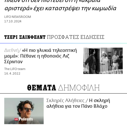
πλέον ότι δεν πιστεύει ότι η «ακραία
ΑΜΠΑ
αριστερά» έχει καταστρέψει την κωμωδία
PRINT
LIFO NEWSROOM
17.10.2024
ΠΡΟΣΦΑΤΕΣ ΕΙΔΗΣΕΙΣ
ΤΖΕΡΙ ΣΑΙΝΦΕΛΝΤ
Διεθνή
«Η πιο γλυκιά τηλεοπτική
μαμά»: Πέθανε η ηθοποιός Λιζ
Σέρινταν
The LiFO team
16.4.2022
ΔΗΜΟΦΙΛΗ
ΘΕΜΑΤΑ
Σκληρές Αλήθειες
H σκληρή
αλήθεια για τον Πάνο Βλάχο