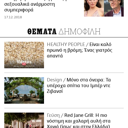
σεξουαλικά ανάρμοστη
συμπεριφορά
17.12.2018
ΔΗΜΟΦΙΛΗ
ΘΕΜΑΤΑ
HEALTHY PEOPLE
Είναι καλό
πρωινό η βρόμη; Ένας γιατρός
απαντά
Design
Μόνο στα όνειρα: Τα
υπέροχα σπίτια του Ιμπέρ ντε
Ζιβανσί
Γεύση
Red Jane Grill: Η πιο
νόστιμη και χαλαρή αυλή στα
Χανιά (ίσως και στην Ελλάδα)